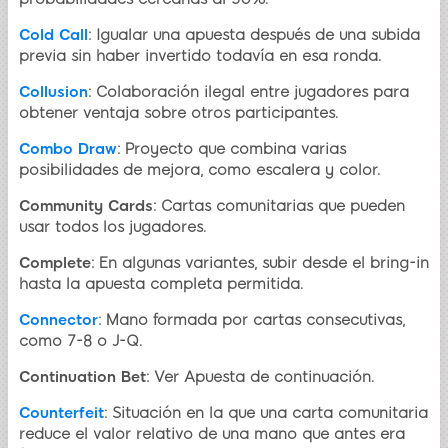
Cold Call
: Igualar una apuesta después de una subida
previa sin haber invertido todavía en esa ronda.
Collusion
: Colaboración ilegal entre jugadores para
obtener ventaja sobre otros participantes.
Combo Draw
: Proyecto que combina varias
posibilidades de mejora, como escalera y color.
Community Cards
: Cartas comunitarias que pueden
usar todos los jugadores.
Complete
: En algunas variantes, subir desde el bring-in
hasta la apuesta completa permitida.
Connector
: Mano formada por cartas consecutivas,
como 7-8 o J-Q.
Continuation Bet
: Ver Apuesta de continuación.
Counterfeit
: Situación en la que una carta comunitaria
reduce el valor relativo de una mano que antes era