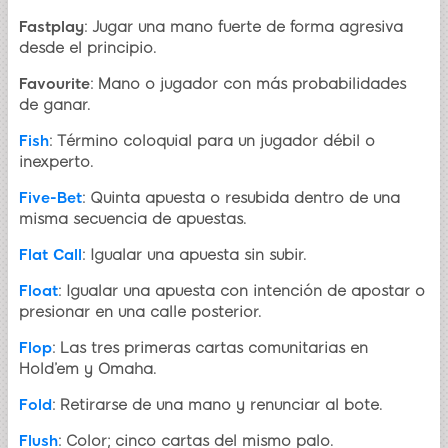
Fastplay
: Jugar una mano fuerte de forma agresiva
desde el principio.
Favourite
: Mano o jugador con más probabilidades
de ganar.
Fish
: Término coloquial para un jugador débil o
inexperto.
Five-Bet
: Quinta apuesta o resubida dentro de una
misma secuencia de apuestas.
Flat Call
: Igualar una apuesta sin subir.
Float
: Igualar una apuesta con intención de apostar o
presionar en una calle posterior.
Flop
: Las tres primeras cartas comunitarias en
Hold’em y Omaha.
Fold
: Retirarse de una mano y renunciar al bote.
Flush
: Color; cinco cartas del mismo palo.