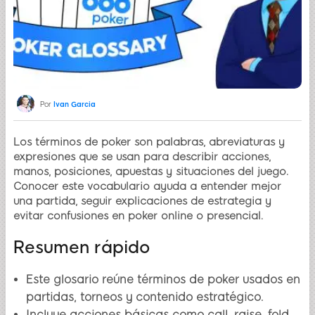
Por
Ivan Garcia
Los términos de poker son palabras, abreviaturas y
expresiones que se usan para describir acciones,
manos, posiciones, apuestas y situaciones del juego.
Conocer este vocabulario ayuda a entender mejor
una partida, seguir explicaciones de estrategia y
evitar confusiones en poker online o presencial.
Resumen rápido
Este glosario reúne términos de poker usados en
partidas, torneos y contenido estratégico.
Incluye acciones básicas como call, raise, fold,