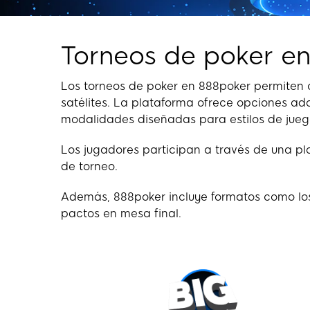
Torneos de poker e
Los torneos de poker en 888poker permiten 
satélites. La plataforma ofrece opciones ada
modalidades diseñadas para estilos de juego
Los jugadores participan a través de una p
de torneo.
Además, 888poker incluye formatos como l
pactos en mesa final.