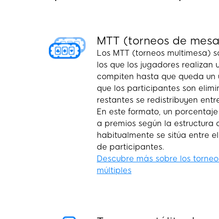
MTT (torneos de mesas
Los MTT (torneos multimesa) s
los que los jugadores realizan
compiten hasta que queda un 
que los participantes son elimi
restantes se redistribuyen entr
En este formato, un porcentaj
a premios según la estructura 
habitualmente se sitúa entre el
de participantes.
Descubre más sobre los torne
múltiples