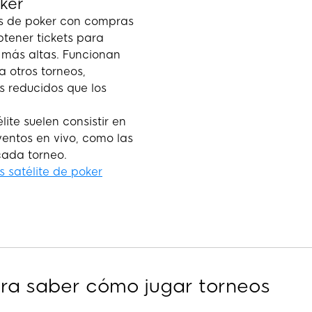
ker
eos de poker con compras
tener tickets para
más altas. Funcionan
a otros torneos,
 reducidos que los
lite suelen consistir en
ventos en vivo, como las
cada torneo.
 satélite de poker
-
ra saber cómo jugar torneos