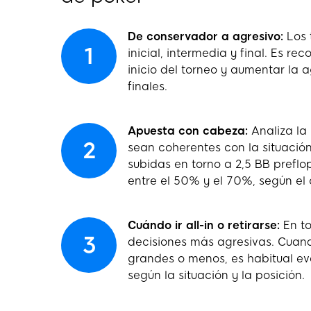
De conservador a agresivo:
Los t
1
inicial, intermedia y final. Es
inicio del torneo y aumentar la
finales.
Apuesta con cabeza:
Analiza la
2
sean coherentes con la situación
subidas en torno a 2,5 BB prefl
entre el 50% y el 70%, según el
Cuándo ir all-in o retirarse:
En to
3
decisiones más agresivas. Cuand
grandes o menos, es habitual ev
según la situación y la posición.