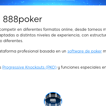
n 888poker
competir en diferentes formatos online, desde torneos
ptadas a distintos niveles de experiencia, con estructu
 diferentes.
lataforma profesional basada en un
software de poker
mo
os
Progressive Knockouts (PKO)
y funciones especiales e