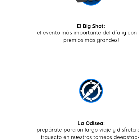
El Big Shot:
el evento más importante del día ¡y con 
premios más grandes!
La Odisea:
prepárate para un largo viaje y disfruta 
trayecto en nuestros torneos deepstack