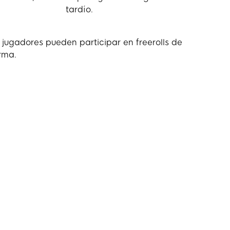
tardío.
 jugadores pueden participar en freerolls de
rma.