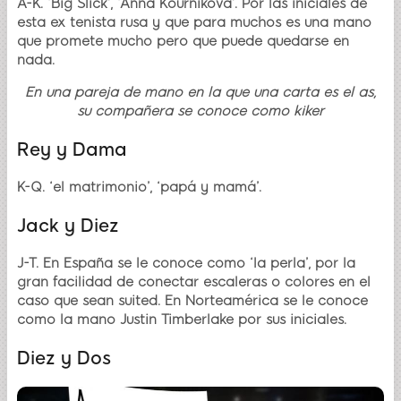
A-K. ‘Big Slick’, ‘Anna Kournikova’. Por las iniciales de
esta ex tenista rusa y que para muchos es una mano
que promete mucho pero que puede quedarse en
nada.
En una pareja de mano en la que una carta es el as,
su compañera se conoce como kiker
Rey y Dama
K-Q. ‘el matrimonio’, ‘papá y mamá’.
Jack y Diez
J-T. En España se le conoce como ‘la perla’, por la
gran facilidad de conectar escaleras o colores en el
caso que sean suited. En Norteamérica se le conoce
como la mano Justin Timberlake por sus iniciales.
Diez y Dos