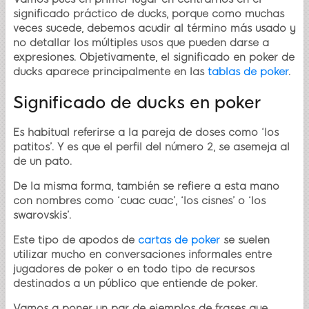
significado práctico de ducks, porque como muchas
veces sucede, debemos acudir al término más usado y
no detallar los múltiples usos que pueden darse a
expresiones. Objetivamente, el significado en poker de
ducks aparece principalmente en las
tablas de poker
.
Significado de ducks en poker
Es habitual referirse a la pareja de doses como ‘los
patitos’. Y es que el perfil del número 2, se asemeja al
de un pato.
De la misma forma, también se refiere a esta mano
con nombres como ‘cuac cuac’, ‘los cisnes’ o ‘los
swarovskis’.
Este tipo de apodos de
cartas de poker
se suelen
utilizar mucho en conversaciones informales entre
jugadores de poker o en todo tipo de recursos
destinados a un público que entiende de poker.
Vamos a poner un par de ejemplos de frases que