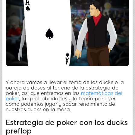
Y ahora vamos a llevar el tema de los ducks o la
pareja de doses al terreno de la estrategia de
poker, así que entremos en las
matemáticas del
poker
, las probabilidades y la teoría para ver
cómo podemos jugar y sacar rendimiento de
nuestros ducks en la mesa.
Estrategia de poker con los ducks
preflop