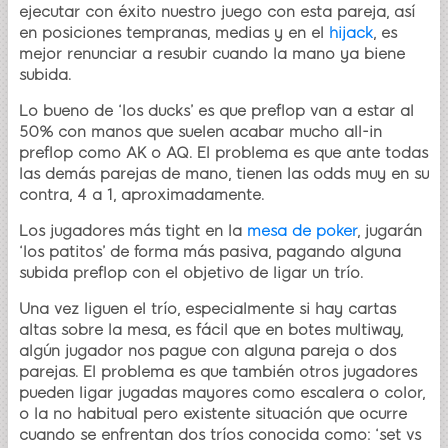
ejecutar con éxito nuestro juego con esta pareja, así
en posiciones tempranas, medias y en el
hijack
, es
mejor renunciar a resubir cuando la mano ya biene
subida.
Lo bueno de ‘los ducks’ es que preflop van a estar al
50% con manos que suelen acabar mucho all-in
preflop como AK o AQ. El problema es que ante todas
las demás parejas de mano, tienen las odds muy en su
contra, 4 a 1, aproximadamente.
Los jugadores más tight en la
mesa de poker
, jugarán
‘los patitos’ de forma más pasiva, pagando alguna
subida preflop con el objetivo de ligar un trío.
Una vez liguen el trío, especialmente si hay cartas
altas sobre la mesa, es fácil que en botes multiway,
algún jugador nos pague con alguna pareja o dos
parejas. El problema es que también otros jugadores
pueden ligar jugadas mayores como escalera o color,
o la no habitual pero existente situación que ocurre
cuando se enfrentan dos tríos conocida como: ‘set vs