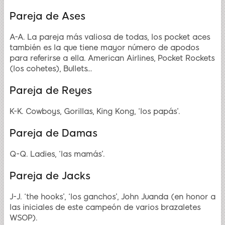
Pareja de Ases
A-A. La pareja más valiosa de todas, los pocket aces
también es la que tiene mayor número de apodos
para referirse a ella. American Airlines, Pocket Rockets
(los cohetes), Bullets…
Pareja de Reyes
K-K. Cowboys, Gorillas, King Kong, ‘los papás’.
Pareja de Damas
Q-Q. Ladies, ‘las mamás’.
Pareja de Jacks
J-J. ‘the hooks’, ‘los ganchos’, John Juanda (en honor a
las iniciales de este campeón de varios brazaletes
WSOP).