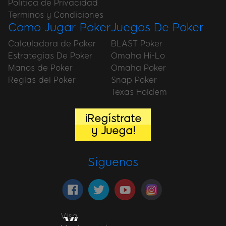
Política de Privacidad
Terminos y Condiciones
Como Jugar Poker
Juegos De Poker
Calculadora de Poker
BLAST Poker
Estrategias De Poker
Omaha Hi-Lo
Manos de Poker
Omaha Poker
Reglas del Poker
Snap Poker
Texas Holdem
¡Regístrate
y Juega!
Síguenos
Visa