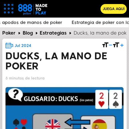
JUEGA AQUÍ
os de poker
Estrategia de poker con los ducks preflop
Poker
Blog
Estrategias
Ducks, la mano de poke
3 Jul 2024
DUCKS, LA MANO DE
POKER
6 minutos de lectura
COMPARTIR