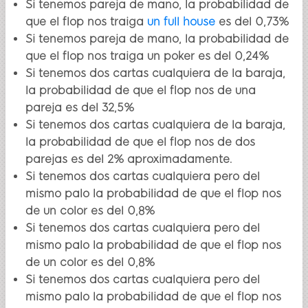
Si tenemos pareja de mano, la probabilidad de
que el flop nos traiga
un full house
es del 0,73%
Si tenemos pareja de mano, la probabilidad de
que el flop nos traiga un poker es del 0,24%
Si tenemos dos cartas cualquiera de la baraja,
la probabilidad de que el flop nos de una
pareja es del 32,5%
Si tenemos dos cartas cualquiera de la baraja,
la probabilidad de que el flop nos de dos
parejas es del 2% aproximadamente.
Si tenemos dos cartas cualquiera pero del
mismo palo la probabilidad de que el flop nos
de un color es del 0,8%
Si tenemos dos cartas cualquiera pero del
mismo palo la probabilidad de que el flop nos
de un color es del 0,8%
Si tenemos dos cartas cualquiera pero del
mismo palo la probabilidad de que el flop nos