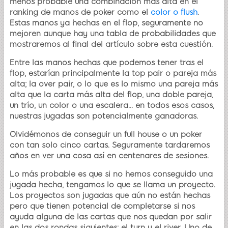
menos probable una combinación más alta en el
ranking de manos de poker como el
color o flush
.
Estas manos ya hechas en el flop, seguramente no
mejoren aunque hay una tabla de probabilidades que
mostraremos al final del artículo sobre esta cuestión.
Entre las manos hechas que podemos tener tras el
flop, estarían principalmente la top pair o pareja más
alta; la over pair, o lo que es lo mismo una pareja más
alta que la carta más alta del flop, una doble pareja,
un trío, un color o una escalera... en todos esos casos,
nuestras jugadas son potencialmente ganadoras.
Olvidémonos de conseguir un full house o un poker
con tan solo cinco cartas. Seguramente tardaremos
años en ver una cosa así en centenares de sesiones.
Lo más probable es que si no hemos conseguido una
jugada hecha, tengamos lo que se llama un proyecto.
Los proyectos son jugadas que aún no están hechas
pero que tienen potencial de completarse si nos
ayuda alguna de las cartas que nos quedan por salir
en las dos rondas siguientes: el turn y el river. Uno de