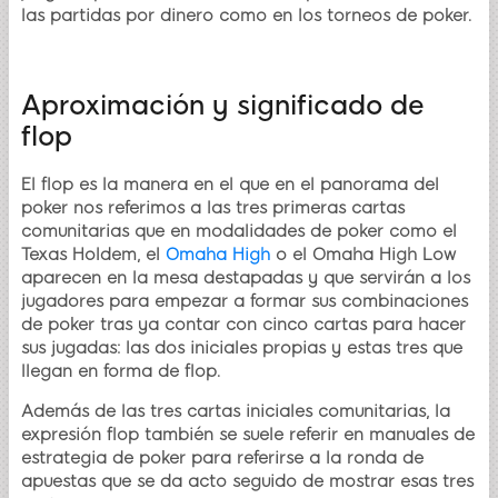
las partidas por dinero como en los torneos de poker.
Aproximación y significado de
flop
El flop es la manera en el que en el panorama del
poker nos referimos a las tres primeras cartas
comunitarias que en modalidades de poker como el
Texas Holdem, el
Omaha High
o el Omaha High Low
aparecen en la mesa destapadas y que servirán a los
jugadores para empezar a formar sus combinaciones
de poker tras ya contar con cinco cartas para hacer
sus jugadas: las dos iniciales propias y estas tres que
llegan en forma de flop.
Además de las tres cartas iniciales comunitarias, la
expresión flop también se suele referir en manuales de
estrategia de poker para referirse a la ronda de
apuestas que se da acto seguido de mostrar esas tres