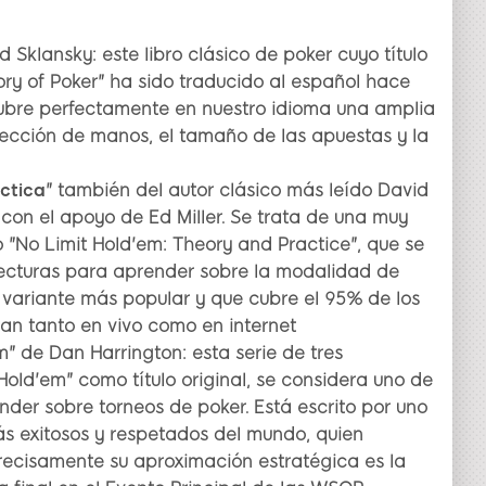
 Sklansky: este libro clásico de poker cuyo título
ory of Poker" ha sido traducido al español hace
ubre perfectamente en nuestro idioma una amplia
lección de manos, el tamaño de las apuestas y la
áctica
" también del autor clásico más leído David
con el apoyo de Ed Miller. Se trata de una muy
 "No Limit Hold'em: Theory and Practice", que se
lecturas para aprender sobre la modalidad de
a variante más popular y que cubre el 95% de los
an tanto en vivo como en internet
" de Dan Harrington: esta serie de tres
old'em" como título original, se considera uno de
nder sobre torneos de poker. Está escrito por uno
ás exitosos y respetados del mundo, quien
recisamente su aproximación estratégica es la