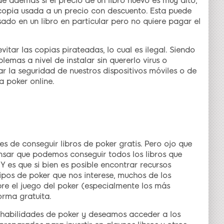
 además si el precio de un libro nuevo es muy alto,
opia usada a un precio con descuento. Esta puede
sado en un libro en particular pero no quiere pagar el
tar las copias pirateadas, lo cual es ilegal. Siendo
emas a nivel de instalar sin quererlo virus o
 la seguridad de nuestros dispositivos móviles o de
 poker online.
s de conseguir libros de poker gratis. Pero ojo que
nsar que podemos conseguir todos los libros que
Y es que si bien es posible encontrar recursos
ipos de poker que nos interese, muchos de los
re el juego del poker (especialmente los más
orma gratuita.
 habilidades de poker y deseamos acceder a los