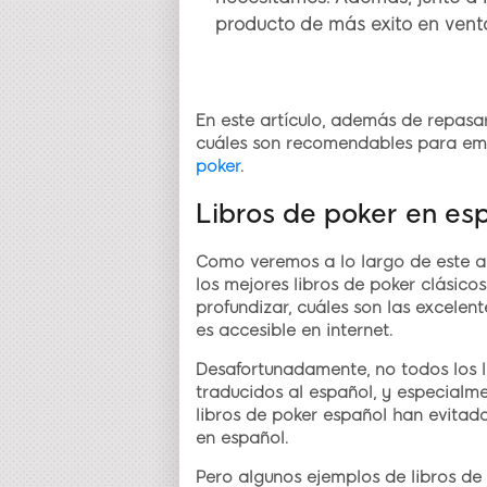
producto de más exito en vent
En este artículo, además de repasar
cuáles son recomendables para emp
poker
.
Libros de poker en es
Como veremos a lo largo de este ar
los mejores libros de poker clásic
profundizar, cuáles son las excelent
es accesible en internet.
Desafortunadamente, no todos los l
traducidos al español, y especialme
libros de poker español han evitado
en español.
Pero algunos ejemplos de libros de