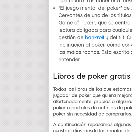
que triunfó tras hacer una mesa
"El juego mental del poker" de 
Cervantes de uno de los títulos
Game of Poker", que se centra 
lectura obligada para cualquie
gestión de
bankroll
y del tilt.
inclinación al poker, cómo con
las malas rachas. Está escrito
entender.
Libros de poker gratis
Todos los libros de los que estamo
jugador de poker que quiera mejora
afortunadamente, gracias a alguna
poker o portales de noticias de pok
poker sin necesidad de comprarlos.
A continuación repasamos algunas f
nuestros días, desde los regalos de