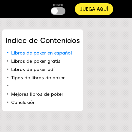
oscuro
JUEGA AQUÍ
Indice de Contenidos
Libros de poker en español
Libros de poker gratis
Libros de poker pdf
Tipos de libros de poker
Mejores libros de poker
Conclusión