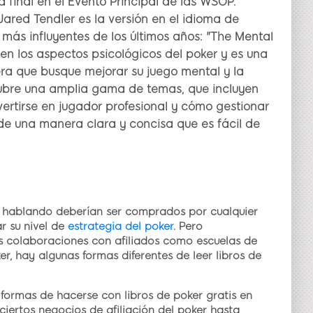
 final en el Evento Principal de las WSOP.
Jared Tendler es la versión en el idioma de
 más influyentes de los últimos años: "The Mental
en los aspectos psicológicos del poker y es una
ra que busque mejorar su juego mental y la
 Cubre una amplia gama de temas, que incluyen
vertirse en jugador profesional y cómo gestionar
 de una manera clara y concisa que es fácil de
s hablando deberían ser comprados por cualquier
r su nivel de
estrategia del poker
. Pero
s colaboraciones con afiliados como escuelas de
er, hay algunas formas diferentes de leer libros de
ormas de hacerse con libros de poker gratis en
 ciertos negocios de afiliación del poker hasta