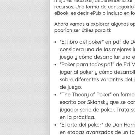
mejores recursos, deberemos estar p
recursos. Una forma de conseguirl
eBook, es decir ePub o incluso en f
Ahora vamos a explorar algunas op
podrían ser útiles para ti:
"El libro del poker" en pdf de D
considera una de las mejores i
juego y cómo desarrollar una es
"Poker para todos.pdf" de Ed M
jugar al poker y cómo desarroll
sobre diferentes variantes del
de juego.
"The Theory of Poker" en format
escrito por Sklansky que se co
jugador serio de poker. Trata s
en la práctica.
"El arte del poker" de Dan Harr
en etapas avanzadas de un to