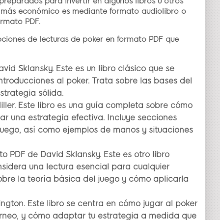
reparados para invertir en algunos libros u otros
o más económico es mediante formato audiolibro o
ormato PDF.
ciones de lecturas de poker en formato PDF que
avid Sklansky. Este es un libro clásico que se
ntroducciones al poker. Trata sobre las bases del
trategia sólida.
iller. Este libro es una guía completa sobre cómo
ar una estrategia efectiva. Incluye secciones
 juego, así como ejemplos de manos y situaciones
o PDF de David Sklansky. Este es otro libro
nsidera una lectura esencial para cualquier
obre la teoría básica del juego y cómo aplicarla
ington. Este libro se centra en cómo jugar al poker
rneo, y cómo adaptar tu estrategia a medida que