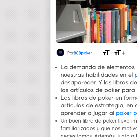
Por
888poker
La demanda de elementos d
nuestras habilidades en el
desaparecer. Y los libros de
los artículos de poker para
Los libros de poker en form
artículos de estrategia, en
aprender a jugar al
poker o
Un buen libro de poker lleva i
familiarizados y que nos motiv
necesitamos. Además, junto a 