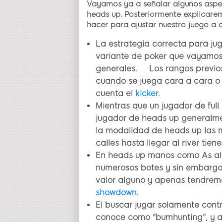
Vayamos ya a señalar algunos aspec
heads up. Posteriormente explicarem
hacer para ajustar nuestro juego a 
La estrategia correcta para j
variante de poker que vayamos 
generales. Los rangos previos 
cuando se juega cara a cara o
cuenta el
kicker
.
Mientras que un jugador de full
jugador de heads up generalme
la modalidad de heads up las 
calles hasta llegar al river tien
En heads up manos como As al
numerosos botes y sin embargo
valor alguno y apenas tendre
showdown
.
El buscar jugar solamente cont
conoce como "bumhunting", y a