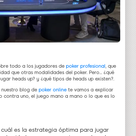
COMPARTIR
bre todo a los jugadores de
poker profesional
, que
idad que otras modalidades del poker. Pero... ¿qué
ugar heads up? y ¿qué tipos de heads up existen?.
e nuestro blog de
poker online
te vamos a explicar
o contra uno, el juego mano a mano o lo que es lo
 cuál es la estrategia óptima para jugar