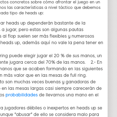
tos concretos sobre cómo afrontar el juego en un
os las características a nivel táctico que debemos
cada tipo de heads up:
ugar heads up dependerán bastante de la
a jugar, pero estas son algunas pautas
al flop suelen ser más flexibles y numerosos
 heads up, además aquí no vale la pena tener en
 ring puede elegir jugar el 20 % de sus manos, un
nte jugara cerca del 70% de las manos. 2.- En
manos que se acaben formando en las siguientes
en más valor que en las mesas de full ring.
to son muchas veces buenas y ganadoras de
 en las mesas largas casi siempre carecerán de
mos
probabilidades
de llevarnos una mano en el
ra jugadores débiles o inexpertos en heads up se
unque "abusar" de ello se considera malo para