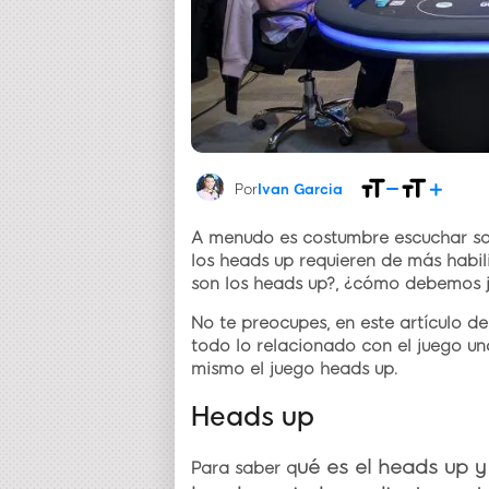
Por
Ivan Garcia
A menudo es costumbre escuchar so
los heads up requieren de más habil
son los heads up?, ¿cómo debemos j
No te preocupes, en este artículo d
todo lo relacionado con el juego un
mismo el juego heads up.
Heads up
ué es el heads up y
Para saber q