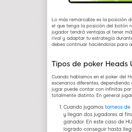
Lo más remarcable es la posición de
el que tenga la posición del botón r
jugador tendrá ventajas al tener má
rival y adaptar tu estrategia durante
debes continuar haciéndolas para a
Tipos de poker Heads
Cuando hablamos en el poker del H
escenarios diferentes, dependiendo 
jugar puede contar con infinitas par
totalmente distinto. En general juga
Cuando jugamos
torneos de
y llegan dos jugadores al fina
ganador. En este caso de HU
logrado conseguir hasta lleg