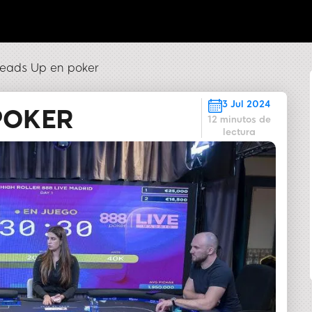
eads Up en poker
3 Jul 2024
POKER
12 minutos de
lectura