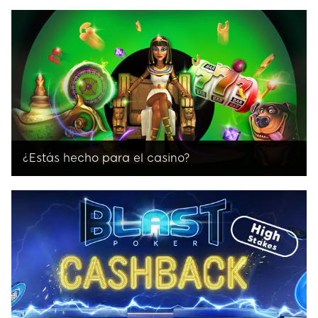
¡Te recompensamos por tu puntualidad en los
torneos!
¿Estás hecho para el casino?
Descubre todas nuestras promociones de
casino