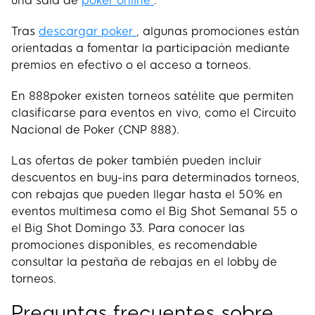
una sala de
poker online
.
Tras
descargar poker
, algunas promociones están
orientadas a fomentar la participación mediante
premios en efectivo o el acceso a torneos.
En 888poker existen torneos satélite que permiten
clasificarse para eventos en vivo, como el Circuito
Nacional de Poker (CNP 888).
Las ofertas de poker también pueden incluir
descuentos en buy-ins para determinados torneos,
con rebajas que pueden llegar hasta el 50% en
eventos multimesa como el Big Shot Semanal 55 o
el Big Shot Domingo 33. Para conocer las
promociones disponibles, es recomendable
consultar la pestaña de rebajas en el lobby de
torneos.
Preguntas frecuentes sobre