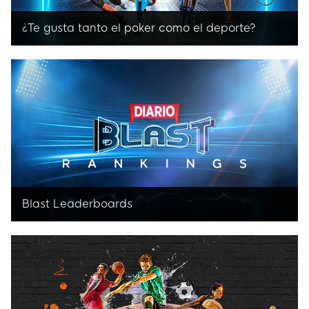
¿Te gusta tanto el poker como el deporte?
¡Combínalos y gana un ticket para freeroll
cada día!
Blast Leaderboards
¡Más acción y más premios en los BLAST!