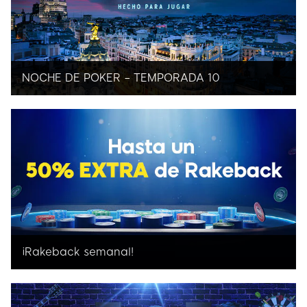
NOCHE DE POKER – TEMPORADA 10
¡Juega a poker con famosos en el stream
Noche de Poker!
¡Rakeback semanal!
¡Devolución de hasta la mitad de tu rake en
partidas de cash!