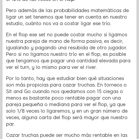
Pero además de las probabilidades matemáticas de
ligar un set tenemos que tener en cuenta en nuestro
estudio, cuánto nos va a costar ligar ese trío.
En el flop ese set no puede costar mucho si ligamos
nuestra pareja de mano de forma pasiva, es decir,
igualando y pagando una resubida de otro jugador.
Pero si no ligamos nuestro trío en el flop, es posible
que tengamos que pagar una cantidad elevada para
ver el turn, y lo mismo para ver el river.
Por lo tanto, hay que estudiar bien qué situaciones
son más propicias para cazar truchas. En torneos o
Sit and Go cuando nos quedamos con 15 ciegas o
menos es bastante poco rentable pagar con una
pareja pequeña o mediana para ver el flop, ya que
solo 1/8 veces lo ligaremos, y en un gran número de
veces, alguna carta del flop será mayor que nuestro
par.
Cazar truchas puede ser mucho más rentable en las