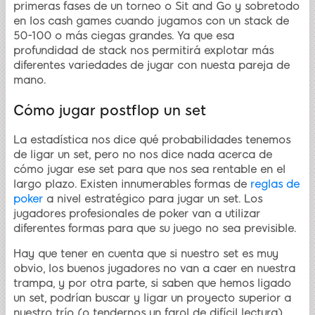
primeras fases de un torneo o Sit and Go y sobretodo
en los cash games cuando jugamos con un stack de
50-100 o más ciegas grandes. Ya que esa
profundidad de stack nos permitirá explotar más
diferentes variedades de jugar con nuesta pareja de
mano.
Cómo jugar postflop un set
La estadística nos dice qué probabilidades tenemos
de ligar un set, pero no nos dice nada acerca de
cómo jugar ese set para que nos sea rentable en el
largo plazo. Existen innumerables formas de
reglas de
poker
a nivel estratégico para jugar un set. Los
jugadores profesionales de poker van a utilizar
diferentes formas para que su juego no sea previsible.
Hay que tener en cuenta que si nuestro set es muy
obvio, los buenos jugadores no van a caer en nuestra
trampa, y por otra parte, si saben que hemos ligado
un set, podrían buscar y ligar un proyecto superior a
nuestro trío (o tendernos un farol de difícil lectura)