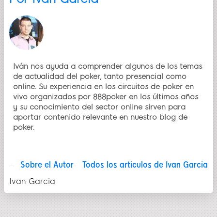
Iván nos ayuda a comprender algunos de los temas
de actualidad del poker, tanto presencial como
online. Su experiencia en los circuitos de poker en
vivo organizados por 888poker en los últimos años
y su conocimiento del sector online sirven para
aportar contenido relevante en nuestro blog de
poker.
Sobre el Autor
Todos los articulos de Ivan Garcia
Ivan Garcia