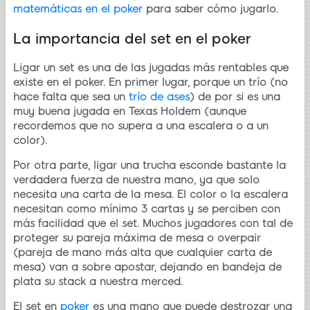
matemáticas en el poker
para saber cómo jugarlo.
La importancia del set en el poker
Ligar un set es una de las jugadas más rentables que
existe en el poker. En primer lugar, porque un trío (no
hace falta que sea un
trío de ases
) de por si es una
muy buena jugada en Texas Holdem (aunque
recordemos que no supera a una escalera o a un
color).
Por otra parte, ligar una trucha esconde bastante la
verdadera fuerza de nuestra mano, ya que solo
necesita una carta de la mesa. El color o la escalera
necesitan como mínimo 3 cartas y se perciben con
más facilidad que el set. Muchos jugadores con tal de
proteger su pareja máxima de mesa o overpair
(pareja de mano más alta que cualquier carta de
mesa) van a sobre apostar, dejando en bandeja de
plata su stack a nuestra merced.
El set en
poker
es una mano que puede destrozar una