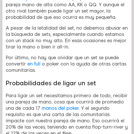
pareja mano de alta como AA, KK o QQ. Y aunque el
otro rival también puede ligar un set mayor, la
probabilidad de que eso ocurra es muy pequeña.
A pesar de la letalidad del set, no debemos abusar en
la búsqueda de sets, especialmente cuando estamos
con un stack no muy alto. En esas ocasiones es mejor
tirar la mano o bien ir all-in.
Por último, no hay que olvidar que un set se puede
convertir
en full
o poker con la ayuda de otras cartas
comunitarias.
Probabilidades de ligar un set
Para ligar un set necesitamos primero de todo, recibir
una pareja de mano, cosa que ocurrirá de promedio
una de cada 17
manos del poker
. Y el segundo
requisito es que una carta de las comunitarias
impacte con nuestra pareja de mano. Eso ocurrirá el
20% de las veces, teniendo en cuenta flop-turn-river y
el 12% de las veces en el
flop
.