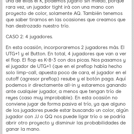
una de ellas el K, podemos jugarlo sin miedo, porque
rara vez, un jugador tight irá con una mano con
proyecto de color, solamente AQ. También tenemos
que saber tirarnos en las ocasiones que creamos que
han destrozado nuestro trío.
CASO 2: 4 jugadores.
En esta ocasión, incorporaremos 2 jugadores más. El
UTG+1 y el Button. En total, 4 jugadores que van a ver
el flop. El flop es K-8-3 con dos picas. Nos pasamos y
el jugador de UTG+1 (que en el preflop había hecho
solo limp-call, apuesta poco de cara, el jugador en el
cutoff (agresor preflop) resube y el botón paga. Aquí
podemos ir directamente all-in y estaremos ganando
ante cualquier jugador, a menos que tengan trío de
reyes (caso muy improbable). En esta ocasión no
conviene jugar de forma pasiva el trío, ya que alguno
de los jugadores puede estar buscando un color, algún
jugador con JJ o QQ nos puede ligar trío o se podría
abrir otro proyecto y disminuir las probabilidades de
ganar la mano.