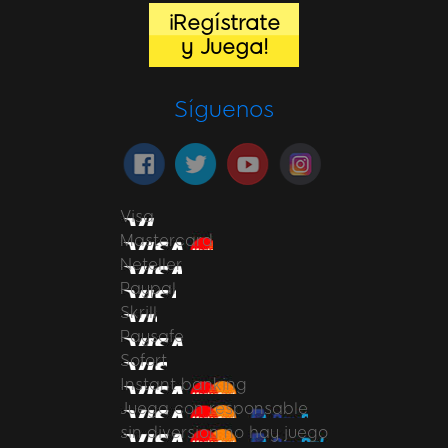
¡Regístrate
y Juega!
Síguenos
Visa
Mastercard
Neteller
Paypal
Skrill
Paysafe
Sofort
Instant banking
Juega con responsable
sin diversion no hay juego