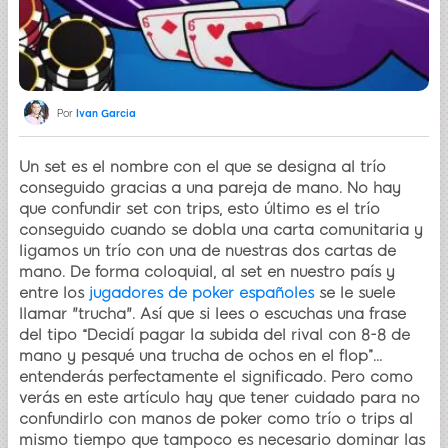
Por
Ivan Garcia
Un set es el nombre con el que se designa al trío
conseguido gracias a una pareja de mano. No hay
que confundir set con trips, esto último es el trío
conseguido cuando se dobla una carta comunitaria y
ligamos un trío con una de nuestras dos cartas de
mano. De forma coloquial, al set en nuestro país y
entre los
jugadores de poker españoles
se le suele
llamar "trucha". Así que si lees o escuchas una frase
del tipo “Decidí pagar la subida del rival con 8-8 de
mano y pesqué una trucha de ochos en el flop”...
entenderás perfectamente el significado. Pero como
verás en este artículo hay que tener cuidado para no
confundirlo con manos de poker como trío o trips al
mismo tiempo que tampoco es necesario dominar las