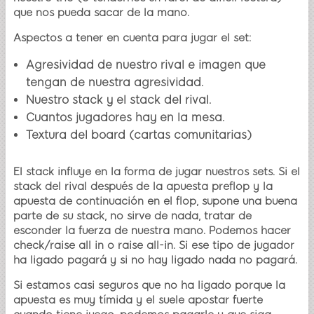
que nos pueda sacar de la mano.
Aspectos a tener en cuenta para jugar el set:
Agresividad de nuestro rival e imagen que
tengan de nuestra agresividad.
Nuestro stack y el stack del rival.
Cuantos jugadores hay en la mesa.
Textura del board (cartas comunitarias)
El stack influye en la forma de jugar nuestros sets. Si el
stack del rival después de la apuesta preflop y la
apuesta de continuación en el flop, supone una buena
parte de su stack, no sirve de nada, tratar de
esconder la fuerza de nuestra mano. Podemos hacer
check/raise all in o raise all-in. Si ese tipo de jugador
ha ligado pagará y si no hay ligado nada no pagará.
Si estamos casi seguros que no ha ligado porque la
apuesta es muy tímida y el suele apostar fuerte