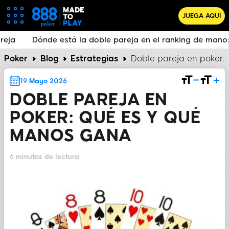
JUEGA AQUÍ
nde está la doble pareja en el ranking de manos
Qué m
Poker
Blog
Estrategias
Doble pareja en poker:
19 Mayo 2026
DOBLE PAREJA EN
POKER: QUÉ ES Y QUÉ
MANOS GANA
6 minutos de lectura
COMPARTIR