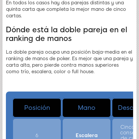
En todos los casos hay dos parejas distintas y una
quinta carta que completa la mejor mano de cinco
cartas.
Dónde está la doble pareja en el
ranking de manos
La doble pareja ocupa una posición baja-media en el
ranking de manos de poker. Es mejor que una pareja y
carta alta, pero pierde contra manos superiores
como trío, escalera, color o full house.
Doble pareja dentro del ranking de manos de 
Posición
Mano
Descri
Cinco c
consecu
6
Escalera
de cual