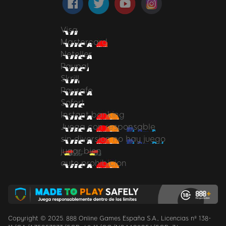
Visa
Mastercard
Neteller
Paypal
Skrill
Paysafe
Sofort
Instant banking
Juega con responsable
sin diversion no hay juego
jugar bien
auto prohibicion
Copyright © 2025. 888 Online Games España S.A., Licencias nº 138-