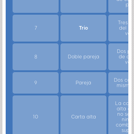
pal
Tres c
7
Trío
del m
valo
Dos pa
8
Doble pareja
de dis
valo
Dos cart
9
Pareja
mismo v
La car
alta c
no se 
10
Carta alta
ning
combin
super