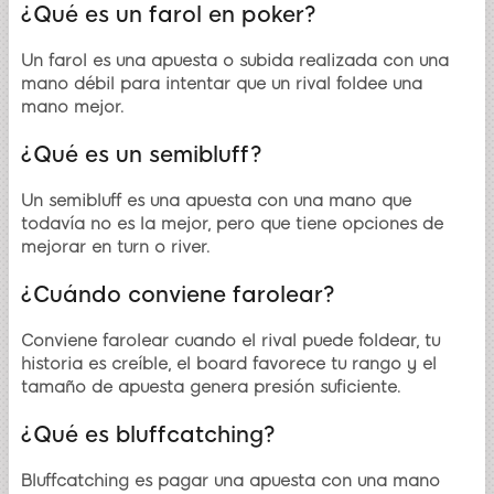
¿Qué es un farol en poker?
Un farol es una apuesta o subida realizada con una
mano débil para intentar que un rival foldee una
mano mejor.
¿Qué es un semibluff?
Un semibluff es una apuesta con una mano que
todavía no es la mejor, pero que tiene opciones de
mejorar en turn o river.
¿Cuándo conviene farolear?
Conviene farolear cuando el rival puede foldear, tu
historia es creíble, el board favorece tu rango y el
tamaño de apuesta genera presión suficiente.
¿Qué es bluffcatching?
Bluffcatching es pagar una apuesta con una mano