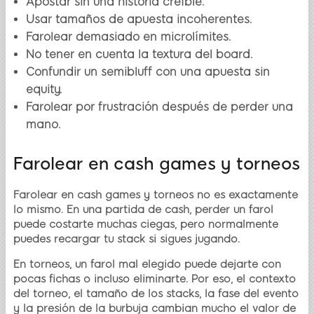
Apostar sin una historia creíble.
Usar tamaños de apuesta incoherentes.
Farolear demasiado en microlímites.
No tener en cuenta la textura del board.
Confundir un semibluff con una apuesta sin
equity.
Farolear por frustración después de perder una
mano.
Farolear en cash games y torneos
Farolear en cash games y torneos no es exactamente
lo mismo. En una partida de cash, perder un farol
puede costarte muchas ciegas, pero normalmente
puedes recargar tu stack si sigues jugando.
En torneos, un farol mal elegido puede dejarte con
pocas fichas o incluso eliminarte. Por eso, el contexto
del torneo, el tamaño de los stacks, la fase del evento
y la presión de la burbuja cambian mucho el valor de