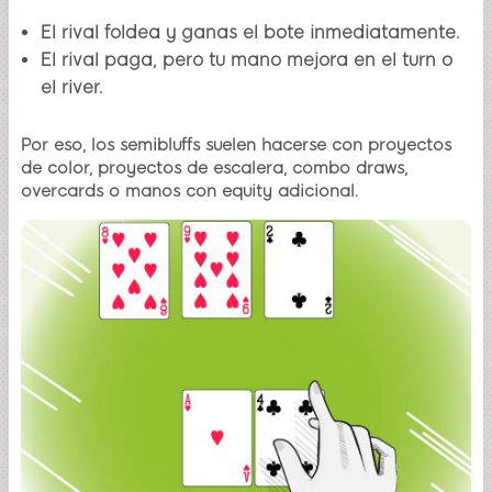
El rival foldea y ganas el bote inmediatamente.
El rival paga, pero tu mano mejora en el turn o
el river.
Por eso, los semibluffs suelen hacerse con proyectos
de color, proyectos de escalera, combo draws,
overcards o manos con equity adicional.