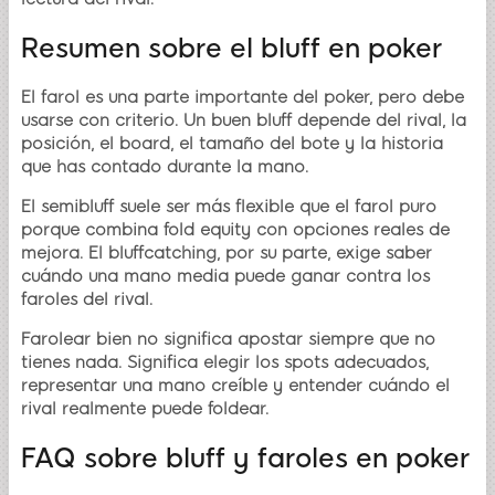
Resumen sobre el bluff en poker
El farol es una parte importante del poker, pero debe
usarse con criterio. Un buen bluff depende del rival, la
posición, el board, el tamaño del bote y la historia
que has contado durante la mano.
El semibluff suele ser más flexible que el farol puro
porque combina fold equity con opciones reales de
mejora. El bluffcatching, por su parte, exige saber
cuándo una mano media puede ganar contra los
faroles del rival.
Farolear bien no significa apostar siempre que no
tienes nada. Significa elegir los spots adecuados,
representar una mano creíble y entender cuándo el
rival realmente puede foldear.
FAQ sobre bluff y faroles en poker