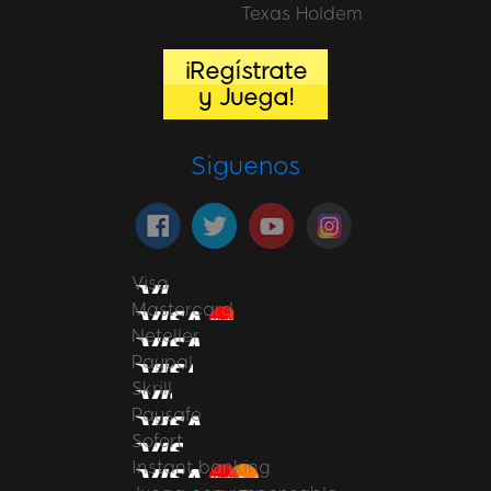
Texas Holdem
¡Regístrate
y Juega!
Síguenos
Visa
Mastercard
Neteller
Paypal
Skrill
Paysafe
Sofort
Instant banking