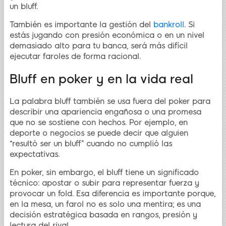
un bluff.
También es importante la gestión del
bankroll
. Si
estás jugando con presión económica o en un nivel
demasiado alto para tu banca, será más difícil
ejecutar faroles de forma racional.
Bluff en poker y en la vida real
La palabra bluff también se usa fuera del poker para
describir una apariencia engañosa o una promesa
que no se sostiene con hechos. Por ejemplo, en
deporte o negocios se puede decir que alguien
“resultó ser un bluff” cuando no cumplió las
expectativas.
En poker, sin embargo, el bluff tiene un significado
técnico: apostar o subir para representar fuerza y
provocar un fold. Esa diferencia es importante porque,
en la mesa, un farol no es solo una mentira; es una
decisión estratégica basada en rangos, presión y
lectura del rival.