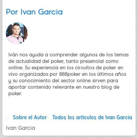
Por
Ivan Garcia
Iván nos ayuda a comprender algunos de los temas
de actualidad del poker, tanto presencial como
online. Su experiencia en los circuitos de poker en
vivo organizados por 888poker en los últimos años
y su conocimiento del sector online sirven para
aportar contenido relevante en nuestro blog de
poker.
Sobre el Autor
Todos los articulos de Ivan Garcia
Ivan Garcia