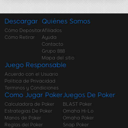
Descargar
Quiénes Somos
Cómo Depositar
Afiliados
Cómo Retirar
Ayuda
Contacto
Grupo 888
Mapa del sitio
Juego Responsable
Acuerdo con el Usuario
Política de Privacidad
Terminos y Condiciones
Como Jugar Poker
Juegos De Poker
Calculadora de Poker
BLAST Poker
Estrategias De Poker
Omaha Hi-Lo
Manos de Poker
Omaha Poker
Reglas del Poker
Snap Poker