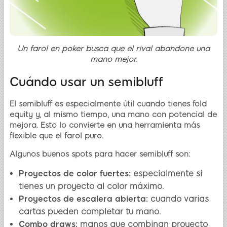
Un farol en poker busca que el rival abandone una
mano mejor.
Cuándo usar un semibluff
El semibluff es especialmente útil cuando tienes fold
equity y, al mismo tiempo, una mano con potencial de
mejora. Esto lo convierte en una herramienta más
flexible que el farol puro.
Algunos buenos spots para hacer semibluff son:
Proyectos de color fuertes:
especialmente si
tienes un proyecto al color máximo.
Proyectos de escalera abierta:
cuando varias
cartas pueden completar tu mano.
Combo draws:
manos que combinan proyecto