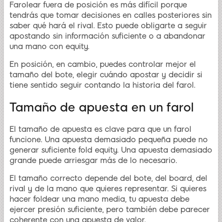
Farolear fuera de posición es más difícil porque
tendrás que tomar decisiones en calles posteriores sin
saber qué hará el rival. Esto puede obligarte a seguir
apostando sin información suficiente o a abandonar
una mano con equity.
En posición, en cambio, puedes controlar mejor el
tamaño del bote, elegir cuándo apostar y decidir si
tiene sentido seguir contando la historia del farol.
Tamaño de apuesta en un farol
El tamaño de apuesta es clave para que un farol
funcione. Una apuesta demasiado pequeña puede no
generar suficiente fold equity. Una apuesta demasiado
grande puede arriesgar más de lo necesario.
El tamaño correcto depende del bote, del board, del
rival y de la mano que quieres representar. Si quieres
hacer foldear una mano media, tu apuesta debe
ejercer presión suficiente, pero también debe parecer
coherente con una apuesta de valor.