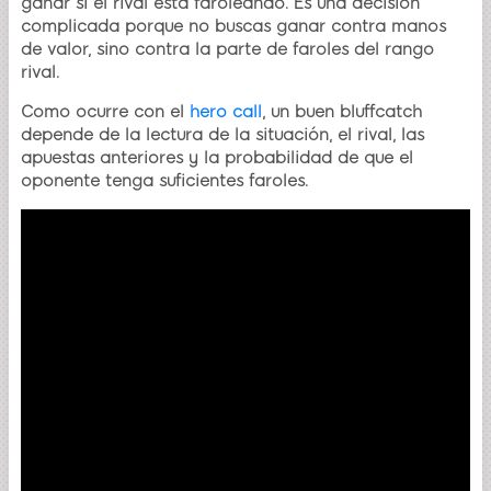
ganar si el rival está faroleando. Es una decisión
complicada porque no buscas ganar contra manos
de valor, sino contra la parte de faroles del rango
rival.
Como ocurre con el
hero call
, un buen bluffcatch
depende de la lectura de la situación, el rival, las
apuestas anteriores y la probabilidad de que el
oponente tenga suficientes faroles.