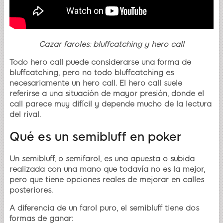
Cazar faroles: bluffcatching y hero call
Todo hero call puede considerarse una forma de
bluffcatching, pero no todo bluffcatching es
necesariamente un hero call. El hero call suele
referirse a una situación de mayor presión, donde el
call parece muy difícil y depende mucho de la lectura
del rival.
Qué es un semibluff en poker
Un semibluff, o semifarol, es una apuesta o subida
realizada con una mano que todavía no es la mejor,
pero que tiene opciones reales de mejorar en calles
posteriores.
A diferencia de un farol puro, el semibluff tiene dos
formas de ganar: