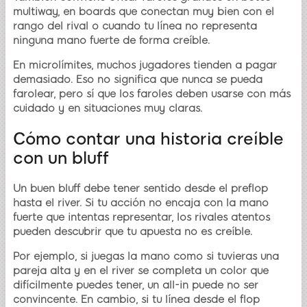
multiway, en boards que conectan muy bien con el
rango del rival o cuando tu línea no representa
ninguna mano fuerte de forma creíble.
En microlímites, muchos jugadores tienden a pagar
demasiado. Eso no significa que nunca se pueda
farolear, pero sí que los faroles deben usarse con más
cuidado y en situaciones muy claras.
Cómo contar una historia creíble
con un bluff
Un buen bluff debe tener sentido desde el preflop
hasta el river. Si tu acción no encaja con la mano
fuerte que intentas representar, los rivales atentos
pueden descubrir que tu apuesta no es creíble.
Por ejemplo, si juegas la mano como si tuvieras una
pareja alta y en el river se completa un color que
difícilmente puedes tener, un all-in puede no ser
convincente. En cambio, si tu línea desde el flop