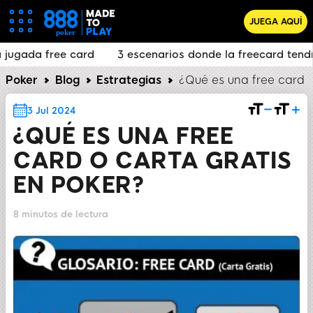
JUEGA AQUÍ
3 escenarios donde la freecard tendrá éxito
‘Free
Poker
Blog
Estrategias
¿Qué es una free card o
3 Jul 2024
¿QUÉ ES UNA FREE
CARD O CARTA GRATIS
EN POKER?
8 minutos de lectura
COMPARTIR