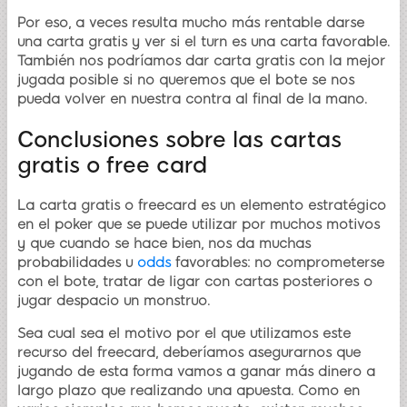
Por eso, a veces resulta mucho más rentable darse
una carta gratis y ver si el turn es una carta favorable.
También nos podríamos dar carta gratis con la mejor
jugada posible si no queremos que el bote se nos
pueda volver en nuestra contra al final de la mano.
Conclusiones sobre las cartas
gratis o free card
La carta gratis o freecard es un elemento estratégico
en el poker que se puede utilizar por muchos motivos
y que cuando se hace bien, nos da muchas
probabilidades u
odds
favorables: no comprometerse
con el bote, tratar de ligar con cartas posteriores o
jugar despacio un monstruo.
Sea cual sea el motivo por el que utilizamos este
recurso del freecard, deberíamos asegurarnos que
jugando de esta forma vamos a ganar más dinero a
largo plazo que realizando una apuesta. Como en