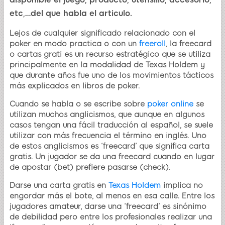
etc,…del que habla el articulo.
Lejos de cualquier significado relacionado con el
poker en modo practica o con un
freeroll
, la freecard
o cartas grati es un recurso estratégico que se utiliza
principalmente en la modalidad de Texas Holdem y
que durante años fue uno de los movimientos tácticos
más explicados en libros de poker.
Cuando se habla o se escribe sobre
poker online
se
utilizan muchos anglicismos, que aunque en algunos
casos tengan una fácil traducción al español, se suele
utilizar con más frecuencia el término en inglés. Uno
de estos anglicismos es ‘freecard’ que significa carta
gratis. Un jugador se da una freecard cuando en lugar
de apostar (bet) prefiere pasarse (check).
Darse una carta gratis en
Texas Holdem
implica no
engordar más el bote, al menos en esa calle. Entre los
jugadores amateur, darse una ‘freecard’ es sinónimo
de debilidad pero entre los profesionales realizar una