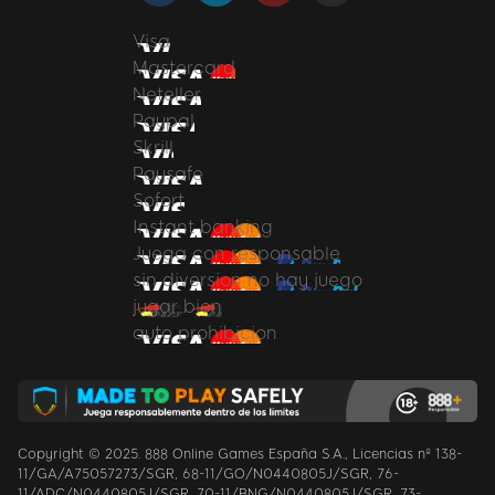
Visa
Mastercard
Neteller
Paypal
Skrill
Paysafe
Sofort
Instant banking
Juega con responsable
sin diversion no hay juego
jugar bien
auto prohibicion
Copyright © 2025. 888 Online Games España S.A., Licencias nº 138-
11/GA/A75057273/SGR, 68-11/GO/N0440805J/SGR, 76-
11/ADC/N0440805J/SGR, 70-11/BNG/N0440805J/SGR, 73-