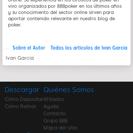
vivo organizados por 888poker en los últimos años
y su conocimiento del sector online sirven para
aportar contenido relevante en nuestro blog de
poker.
Sobre el Autor
Todos los articulos de Ivan Garcia
Ivan Garcia
Descargar
Quiénes Somos
Cómo Depositar
Afiliados
Cómo Retirar
Ayuda
Contacto
Grupo 888
Mapa del sitio