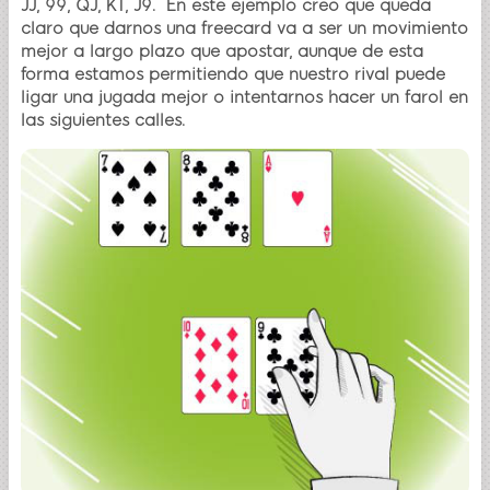
JJ, 99, QJ, KT, J9. En este ejemplo creo que queda
claro que darnos una freecard va a ser un movimiento
mejor a largo plazo que apostar, aunque de esta
forma estamos permitiendo que nuestro rival puede
ligar una jugada mejor o intentarnos hacer un farol en
las siguientes calles.