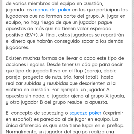
de varios miembros del equipo en cuestión,
jugando las
manos del poker
en las que participan los
jugadores que no forman parte del grupo. Al jugar en
equipo, no hay riesgo de que un jugador pague
apuestas de más que no tienen valor esperado
positivo (EV+). Al final, estos jugadores se repartirán
el dinero que habrán conseguido sacar a los demás
jugadores.
Existen muchas formas de llevar a cabo este tipo de
acciones ilegales. Desde tener un código para decir
que tipo de jugada llevo en el flop (pareja, doble
pareja, proyecto de nuts, trío, farol total), hasta
realizar subidas y resubidas que desorienten a la
víctima en cuestión. Por ejemplo, un jugador A
apuesta sin nada, el jugador ajeno al grupo X iguala,
y otro jugador B del grupo resube la apuesta.
El concepto de squeezing o
squeeze poker
(exprimir
en español) es parecido al de jugar en equipo. La
única diferencia es que este tiene lugar en el preflop.
Normalmente, un jugador del equipo realiza una