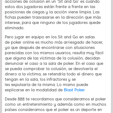
acciones de colusión en un ‘Sit and Go’ es cuando
estos dos jugadores están frente a frente en las
posiciones de ciegas y la acción viene limpia. Las
fichas pueden trasvasarse en la dirección que más
interese, para que ninguno de los jugadores quede
eliminado.
Pero jugar en equipo en los Sit and Go en salas
de poker online es mucho más arriesgado de hacer,
ya que después de encontrarse con situaciones
parecidas con los mismos usuarios, resulta muy fácil
que alguna de las víctimas de la colusión, decidan
denunciar el caso a la sala de poker. En el caso que
se pueda comprobar la colusión, se devolvería el
dinero a la víctima, se retendría todo el dinero que
tengan en la sala, los infractores y se
les expulsaría de la misma. Lo mismo puede
explicarse en la modalidad de
Blast Poker
.
Desde 888 te recordamos que consideramos el poker
como un entretenimiento y además como en muchos
países consideramos que el poker es un deporte en