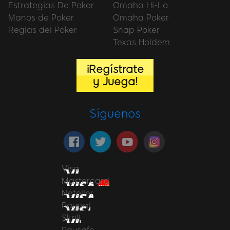
Estrategias De Poker
Omaha Hi-Lo
Manos de Poker
Omaha Poker
Reglas del Poker
Snap Poker
Texas Holdem
¡Regístrate
y Juega!
Síguenos
Visa
Mastercard
Neteller
Paypal
Skrill