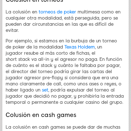
La colusión en
torneos de poker
multimesa como en
cualquier otra modalidad, está perseguida, pero se
pueden dar circunstancias en las que es difícil de
evitar.
Por ejemplo, si estamos en la burbuja de un torneo
de poker de la modalidad
Texas Holdem
, un
jugador resube al más corto de fichas, el
short stack va all-in y el agresor no paga. En función
de cuánto es el stack y cuánto le faltaba por pagar,
el director del torneo podría girar las cartas del
jugador agresor pre-flopy si considera que era una
mano claramente de call, como unos ases o reyes, o
haber ligado un
set
, podría expulsar del torneo al
jugador que decidió no pagar, y prohibirla la entrada
temporal o permanente a cualquier casino del grupo.
Colusión en cash games
La colusión en cash games se puede dar de muchas