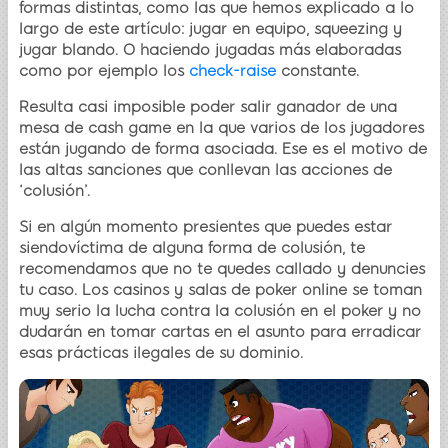
formas distintas, como las que hemos explicado a lo
largo de este artículo: jugar en equipo, squeezing y
jugar blando. O haciendo jugadas más elaboradas
como por ejemplo los
check-raise
constante.
Resulta casi imposible poder salir ganador de una
mesa de cash game en la que varios de los jugadores
están jugando de forma asociada. Ese es el motivo de
las altas sanciones que conllevan las acciones de
‘colusión’.
Si en algún momento presientes que puedes estar
siendovíctima de alguna forma de colusión, te
recomendamos que no te quedes callado y denuncies
tu caso. Los casinos y salas de poker online se toman
muy serio la lucha contra la colusión en el poker y no
dudarán en tomar cartas en el asunto para erradicar
esas prácticas ilegales de su dominio.