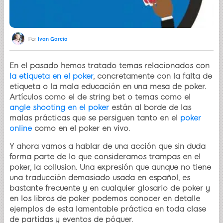
Por
Ivan Garcia
En el pasado hemos tratado temas relacionados con
la etiqueta en el poker
, concretamente con la falta de
etiqueta o la mala educación en una mesa de poker.
Artículos como el de string bet o temas como el
angle shooting en el poker
están al borde de las
malas prácticas que se persiguen tanto en el
poker
online
como en el poker en vivo.
Y ahora vamos a hablar de una acción que sin duda
forma parte de lo que consideramos trampas en el
poker, la collusion. Una expresión que aunque no tiene
una traducción demasiado usada en español, es
bastante frecuente y en cualquier glosario de poker y
en los libros de poker podemos conocer en detalle
ejemplos de esta lamentable práctica en toda clase
de partidas y eventos de póquer.