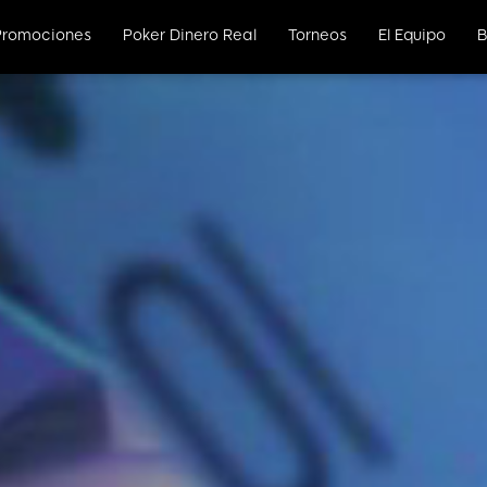
Promociones
Poker Dinero Real
Torneos
El Equipo
B