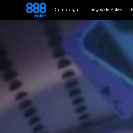
Como Jugar
Juegos de Poker