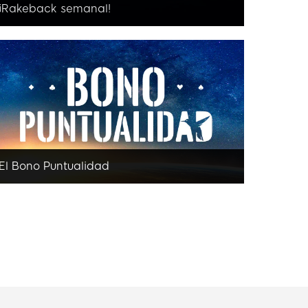
¡Rakeback semanal!
¡Devolución de hasta la mitad de tu rake
en partidas de cash!
El Bono Puntualidad
¡Recibe dinero EXTRA con tu puntualidad
en los torneos!