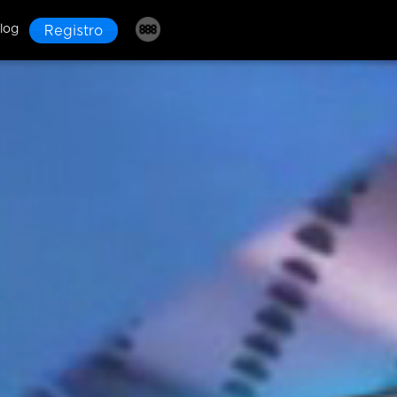
log
Registro