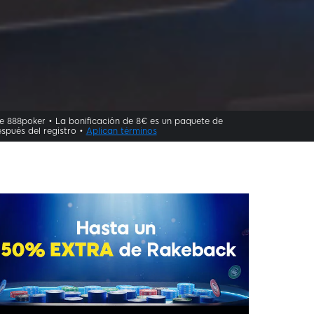
de 888poker • La bonificación de 8€ es un paquete de
spués del registro •
Aplican términos