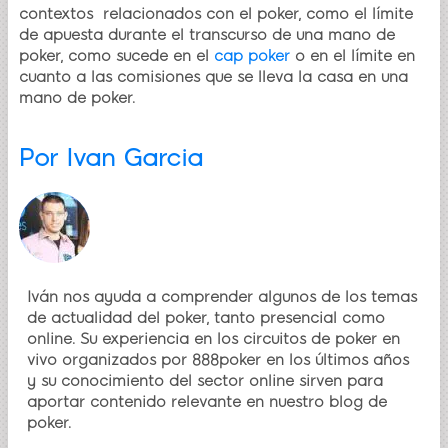
contextos relacionados con el poker, como el límite
de apuesta durante el transcurso de una mano de
poker, como sucede en el
cap poker
o en el límite en
cuanto a las comisiones que se lleva la casa en una
mano de poker.
Por
Ivan Garcia
Iván nos ayuda a comprender algunos de los temas
de actualidad del poker, tanto presencial como
online. Su experiencia en los circuitos de poker en
vivo organizados por 888poker en los últimos años
y su conocimiento del sector online sirven para
aportar contenido relevante en nuestro blog de
poker.