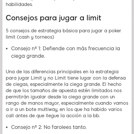
habilidades.
Consejos para jugar a limit
5 consejos de estrategia básica para jugar a poker
limit (cash y torneos)
Consejo nº 1: Defiende con más frecuencia la
ciega grande.
Una de las diferencias principales en la estrategia
para jugar Limit y no Limit tiene lugar con la defensa
de ciegas, especialmente la ciega grande. El hecho
de que los tamaños de apuesta estén limitados nos
permitirán igualar desde la ciega grande con un
rango de manos mayor, especialmente cuando vamos
a ir a un bote multiway, en los que ha habido varios
call antes de que llegue la acción a la bb.
Consejo nº 2: No farolees tanto.