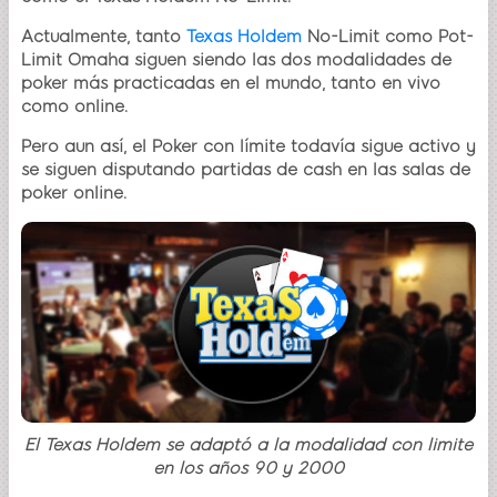
Actualmente, tanto
Texas Holdem
No-Limit como Pot-
Limit Omaha siguen siendo las dos modalidades de
poker más practicadas en el mundo, tanto en vivo
como online.
Pero aun así, el Poker con límite todavía sigue activo y
se siguen disputando partidas de cash en las salas de
poker online.
El Texas Holdem se adaptó a la modalidad con limite
en los años 90 y 2000