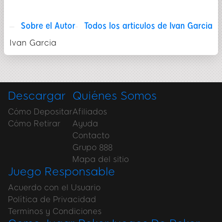
Sobre el Autor
Todos los articulos de Ivan Garcia
Ivan Garcia
Descargar
Quiénes Somos
Cómo Depositar
Afiliados
Cómo Retirar
Ayuda
Contacto
Grupo 888
Mapa del sitio
Juego Responsable
Acuerdo con el Usuario
Política de Privacidad
Terminos y Condiciones