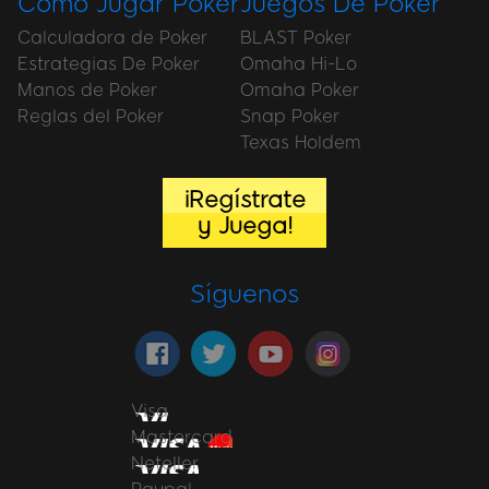
Como Jugar Poker
Juegos De Poker
Calculadora de Poker
BLAST Poker
Estrategias De Poker
Omaha Hi-Lo
Manos de Poker
Omaha Poker
Reglas del Poker
Snap Poker
Texas Holdem
¡Regístrate
y Juega!
Síguenos
Visa
Mastercard
Neteller