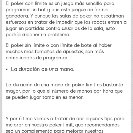
El poker con límite es un juego más sencillo para
programar un bot y que este juegue de forma
ganadora. Y aunque las salas de poker no escatiman
esfuerzos en tratar de impedir que los robots entren a
jugar en partidas contra usuarios de la sala, esto
podría suponer un problema.
El poker sin límite o con límite de bote al haber
muchos más tamaños de apuestas, son más
complicados de programar.
La duración de una mano.
La duración de una mano de poker limit es bastante
mayor, por lo que el número de manos por hora que
se pueden jugar también es menor.
Y por último vamos a tratar de dar algunos tips para
mejorar en nuestro poker limit, que recomendamos
sea un complemento para mejorar nuestras