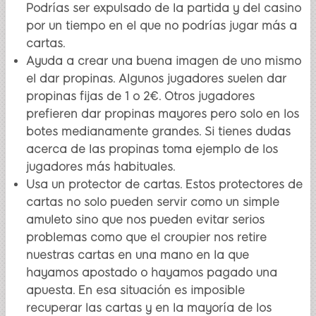
Podrías ser expulsado de la partida y del casino
por un tiempo en el que no podrías jugar más a
cartas.
Ayuda a crear una buena imagen de uno mismo
el dar propinas. Algunos jugadores suelen dar
propinas fijas de 1 o 2€. Otros jugadores
prefieren dar propinas mayores pero solo en los
botes medianamente grandes. Si tienes dudas
acerca de las propinas toma ejemplo de los
jugadores más habituales.
Usa un protector de cartas. Estos protectores de
cartas no solo pueden servir como un simple
amuleto sino que nos pueden evitar serios
problemas como que el croupier nos retire
nuestras cartas en una mano en la que
hayamos apostado o hayamos pagado una
apuesta. En esa situación es imposible
recuperar las cartas y en la mayoría de los