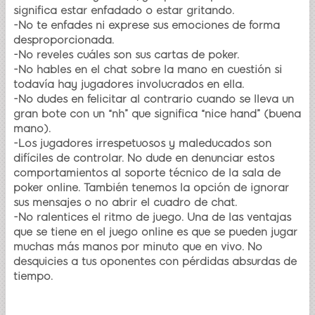
significa estar enfadado o estar gritando.
-No te enfades ni exprese sus emociones de forma
desproporcionada.
-No reveles cuáles son sus cartas de poker.
-No hables en el chat sobre la mano en cuestión si
todavía hay jugadores involucrados en ella.
-No dudes en felicitar al contrario cuando se lleva un
gran bote con un “nh” que significa “nice hand” (buena
mano).
-Los jugadores irrespetuosos y maleducados son
difíciles de controlar. No dude en denunciar estos
comportamientos al soporte técnico de la sala de
poker online. También tenemos la opción de ignorar
sus mensajes o no abrir el cuadro de chat.
-No ralentices el ritmo de juego. Una de las ventajas
que se tiene en el juego online es que se pueden jugar
muchas más manos por minuto que en vivo. No
desquicies a tus oponentes con pérdidas absurdas de
tiempo.