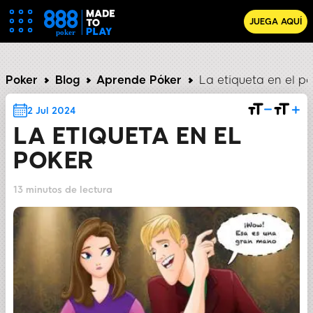
JUEGA AQUÍ
Poker
Blog
Aprende Póker
La etiqueta en el po
2 Jul 2024
LA ETIQUETA EN EL
POKER
13 minutos de lectura
COMPARTIR