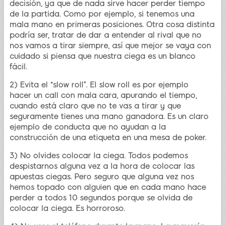
decisión, ya que de nada sirve hacer perder tiempo
de la partida. Como por ejemplo, si tenemos una
mala mano en primeras posiciones. Otra cosa distinta
podría ser, tratar de dar a entender al rival que no
nos vamos a tirar siempre, así que mejor se vaya con
cuidado si piensa que nuestra ciega es un blanco
fácil.
2) Evita el “slow roll”. El slow roll es por ejemplo
hacer un call con mala cara, apurando el tiempo,
cuando está claro que no te vas a tirar y que
seguramente tienes una mano ganadora. Es un claro
ejemplo de conducta que no ayudan a la
construcción de una etiqueta en una mesa de poker.
3) No olvides colocar la ciega. Todos podemos
despistarnos alguna vez a la hora de colocar las
apuestas ciegas. Pero seguro que alguna vez nos
hemos topado con alguien que en cada mano hace
perder a todos 10 segundos porque se olvida de
colocar la ciega. Es horroroso.