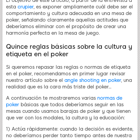
El objetivo de este artículo, a partir de la entrevista a
esta
crupier
, es exponer ampliamente cuál debe ser el
comportamiento y cultura adecuada en una mesa de
poker, señalando claramente aquellas actitudes que
deberíamos eliminar con el propósito de crear una
harmonía perfecta en la mesa de juego.
Quince reglas básicas sobre la cultura y
etiqueta en el poker
Si queremos repasar las reglas o normas de etiqueta
en el poker, recomendamos en primer lugar revisar
nuestro artículo sobre el
angle shooting en poker
, una
realidad que es la cara más triste del poker...
A continuación te mostraremos varias
normas de
poker
básicas que todos deberíamos seguir en las
mesas cuando usamos barajas de poker y que tienen
que ver con los modales, la cultura y la educación:
1) Actúa rápidamente: cuando la decisión es evidente,
no deberíamos perder tanto tiempo antes de nuestra