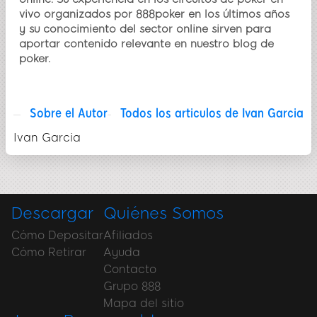
vivo organizados por 888poker en los últimos años
y su conocimiento del sector online sirven para
aportar contenido relevante en nuestro blog de
poker.
Sobre el Autor
Todos los articulos de Ivan Garcia
Ivan Garcia
Descargar
Quiénes Somos
Cómo Depositar
Afiliados
Cómo Retirar
Ayuda
Contacto
Grupo 888
Mapa del sitio