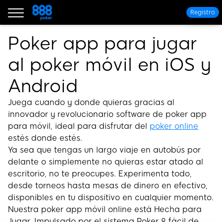
Registro
Poker app para jugar
al poker móvil en iOS y
Android
Juega cuando y donde quieras gracias al
innovador y revolucionario software de poker app
para móvil, ideal para disfrutar del
poker online
estés donde estés.
Ya sea que tengas un largo viaje en autobús por
delante o simplemente no quieras estar atado al
escritorio, no te preocupes. Experimenta todo,
desde torneos hasta mesas de dinero en efectivo,
disponibles en tu dispositivo en cualquier momento.
Nuestra poker app móvil online está Hecha para
Jugar. Impulsado por el sistema Poker 8 fácil de