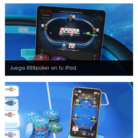
Juega en cualquier lugar con 888poker para
Android.
Juega 888poker en tu iPad.
Juega en cualquier momento y en cualquier
lugar en 888poker para iPad