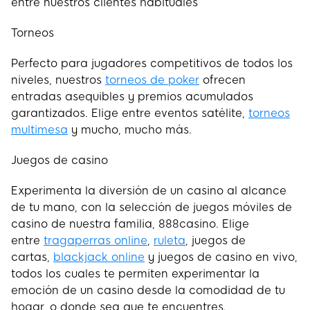
entre nuestros clientes habituales
Torneos
Perfecto para jugadores competitivos de todos los
niveles, nuestros
torneos de poker
ofrecen
entradas asequibles y premios acumulados
garantizados. Elige entre eventos satélite,
torneos
multimesa
y mucho, mucho más.
Juegos de casino
Experimenta la diversión de un casino al alcance
de tu mano, con la selección de juegos móviles de
casino de nuestra familia, 888casino. Elige
entre
tragaperras online
,
ruleta
, juegos de
cartas,
blackjack online
y juegos de casino en vivo,
todos los cuales te permiten experimentar la
emoción de un casino desde la comodidad de tu
hogar, o donde sea que te encuentres.