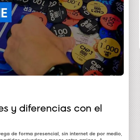
COMPARTIR
es y diferencias con el
juega de forma presencial, sin internet de por medio,