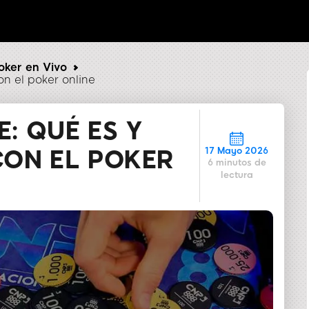
oker en Vivo
on el poker online
: QUÉ ES Y
17 Mayo 2026
CON EL POKER
6 minutos de
lectura