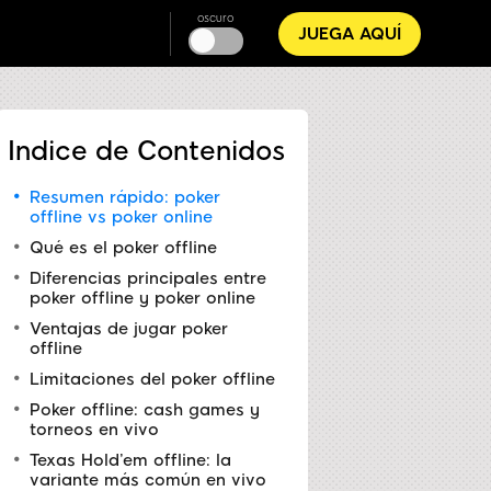
oscuro
JUEGA AQUÍ
Indice de Contenidos
Resumen rápido: poker
offline vs poker online
Qué es el poker offline
Diferencias principales entre
poker offline y poker online
Ventajas de jugar poker
offline
Limitaciones del poker offline
Poker offline: cash games y
torneos en vivo
Texas Hold’em offline: la
variante más común en vivo