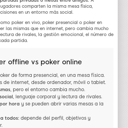
 partidas privadas o mesas entre amigos.
A
s jugadores comparten la misma mesa física,
isiones en un entorno más social.
como poker en vivo, poker presencial o poker en
ser las mismas que en internet, pero cambia mucho
 lectura de rivales, la gestión emocional, el número de
cada partida.
 offline vs poker online
poker de forma presencial, en una mesa física.
 de internet, desde ordenador, móvil o tablet.
ismas
, pero el entorno cambia mucho.
social
, lenguaje corporal y lectura de rivales.
por hora
y se pueden abrir varias mesas a la
a todos:
depende del perfil, objetivos y
.