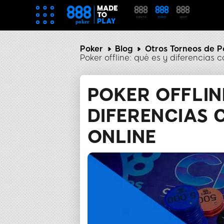
casino
poker
sport
Poker
Blog
Otros Torneos de P
Poker offline: qué es y diferencias c
POKER OFFLINE
DIFERENCIAS 
ONLINE