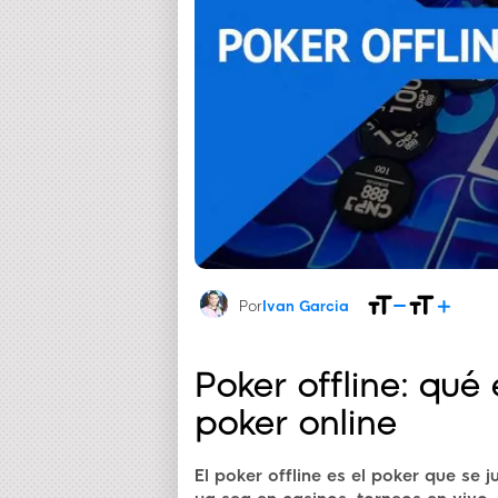
Por
Ivan Garcia
Poker offline: qué 
poker online
El poker offline es el poker que se 