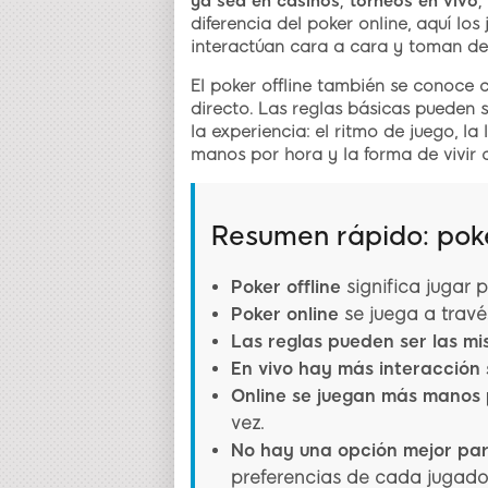
ya sea en casinos, torneos en vivo,
diferencia del poker online, aquí lo
interactúan cara a cara y toman dec
El poker offline también se conoce 
directo. Las reglas básicas pueden 
la experiencia: el ritmo de juego, la
manos por hora y la forma de vivir 
Resumen rápido: poker
Poker offline
significa jugar 
Poker online
se juega a través
Las reglas pueden ser las m
En vivo hay más interacción 
Online se juegan más manos 
vez.
No hay una opción mejor par
preferencias de cada jugador