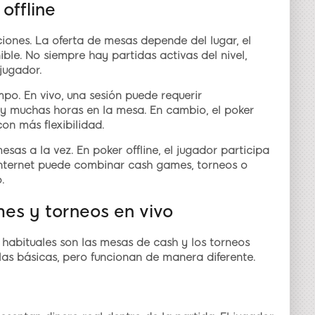
offline
aciones. La oferta de mesas depende del lugar, el
ible. No siempre hay partidas activas del nivel,
jugador.
mpo. En vivo, una sesión puede requerir
 y muchas horas en la mesa. En cambio, el poker
on más flexibilidad.
esas a la vez. En poker offline, el jugador participa
internet puede combinar cash games, torneos o
.
mes y torneos en vivo
s habituales son las mesas de cash y los torneos
as básicas, pero funcionan de manera diferente.