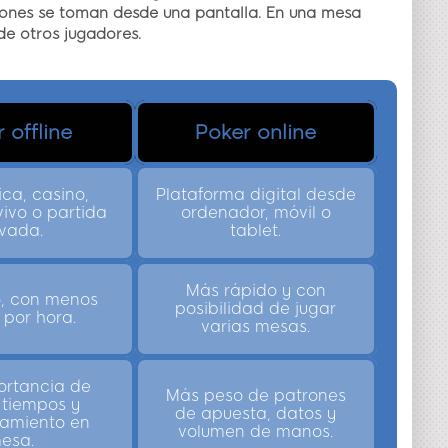
siones se toman desde una pantalla. En una mesa
de otros jugadores.
 offline
Poker online
ica, casino,
Plataforma digital desde
vivo o partida
ordenador, móvil o
ivada.
tablet.
Más rápido y con
o, con menos
posibilidad de jugar
por hora.
varias mesas.
ortancia de
Más peso de patrones
 tiempos y
de apuesta, datos y
amiento en
volumen de manos.
esa.