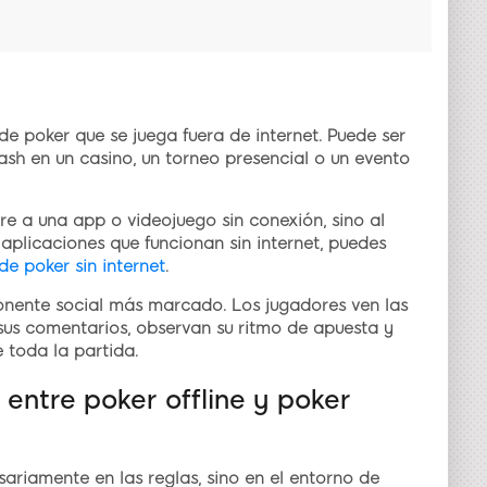
 de poker que se juega fuera de internet. Puede ser
sh en un casino, un torneo presencial o un evento
iere a una app o videojuego sin conexión, sino al
 aplicaciones que funcionan sin internet, puedes
de poker sin internet
.
ponente social más marcado. Los jugadores ven las
 sus comentarios, observan su ritmo de apuesta y
 toda la partida.
 entre poker offline y poker
sariamente en las reglas, sino en el entorno de