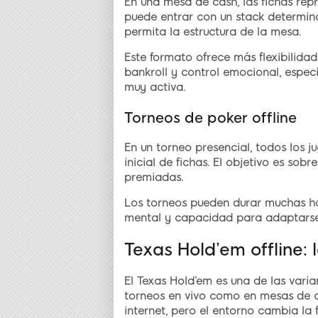
En una mesa de cash, las fichas repr
puede entrar con un stack determina
permita la estructura de la mesa.
Este formato ofrece más flexibilida
bankroll y control emocional, espe
muy activa.
Torneos de poker offline
En un torneo presencial, todos los 
inicial de fichas. El objetivo es sob
premiadas.
Los torneos pueden durar muchas hor
mental y capacidad para adaptarse 
Texas Hold’em offline:
El Texas Hold’em es una de las varia
torneos en vivo como en mesas de c
internet, pero el entorno cambia la 