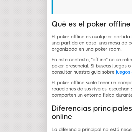
Qué es el poker offline
El poker offline es cualquier partida
una partida en casa, una mesa de ca
organizado en una poker room.
En este contexto, “offline” no se ref
poker presencial. Si buscas juegos o
consultar nuestra guía sobre
juegos 
El poker offline suele tener un com
reacciones de sus rivales, escuchan
comparten un entorno físico durante
Diferencias principales
online
La diferencia principal no está nece