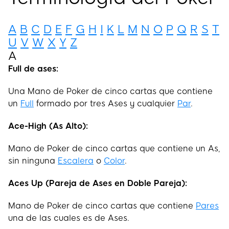
A
B
C
D
E
F
G
H
I
K
L
M
N
O
P
Q
R
S
T
U
V
W
X
Y
Z
A
Full de ases:
Una Mano de Poker de cinco cartas que contiene
un
Full
formado por tres Ases y cualquier
Par
.
Ace-High (As Alto):
Mano de Poker de cinco cartas que contiene un As,
sin ninguna
Escalera
o
Color
.
Aces Up (Pareja de Ases en Doble Pareja):
Mano de Poker de cinco cartas que contiene
Pares
una de las cuales es de Ases.