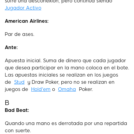
sufre una desconexión, pero continúa siendo
Jugador Activo
American Airlines:
Par de ases.
Ante:
Apuesta inicial. Suma de dinero que cada jugador
que desea participar en la mano coloca en el bote.
Las apuestas iniciales se realizan en los juegos
de
Stud
y Draw Poker, pero no se realizan en
juegos de
Hold'em
o
Omaha
Poker.
B
Bad Beat:
Quando una mano es derrotada por una repartida
con suerte.