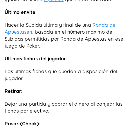
Último envite:
Hacer la Subida última y final de una
Ronda de
Apuestas
en
, basada en el número máximo de
Subidas permitidas por Ronda de Apuestas en ese
juego de Poker.
Últimas fichas del jugador:
Las últimas fichas que quedan a disposición del
jugador.
Retirar:
Dejar una partida y cobrar el dinero al canjear las
fichas por efectivo.
Pasar (Check):