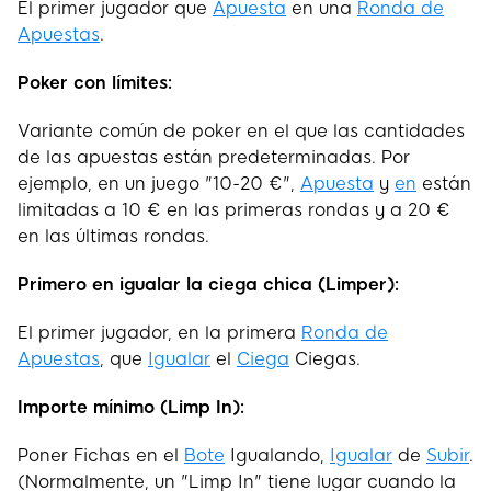
El primer jugador que
Apuesta
en una
Ronda de
Apuestas
.
Poker con límites:
Variante común de poker en el que las cantidades
de las apuestas están predeterminadas. Por
ejemplo, en un juego "10-20 €",
Apuesta
y
en
están
limitadas a 10 € en las primeras rondas y a 20 €
en las últimas rondas.
Primero en igualar la ciega chica (Limper):
El primer jugador, en la primera
Ronda de
Apuestas
, que
Igualar
el
Ciega
Ciegas.
Importe mínimo (Limp In):
Poner Fichas en el
Bote
Igualando,
Igualar
de
Subir
.
(Normalmente, un "Limp In" tiene lugar cuando la