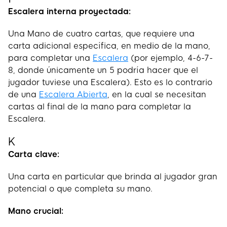
Escalera interna proyectada:
Una Mano de cuatro cartas, que requiere una
carta adicional específica, en medio de la mano,
para completar una
Escalera
(por ejemplo, 4-6-7-
8, donde únicamente un 5 podría hacer que el
jugador tuviese una Escalera). Esto es lo contrario
de una
Escalera Abierta
, en la cual se necesitan
cartas al final de la mano para completar la
Escalera.
K
Carta clave:
Una carta en particular que brinda al jugador gran
potencial o que completa su mano.
Mano crucial: