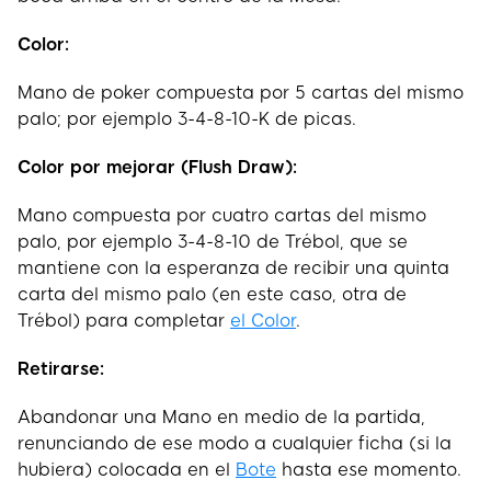
Color:
Mano de poker compuesta por 5 cartas del mismo
palo; por ejemplo 3-4-8-10-K de picas.
Color por mejorar (Flush Draw):
Mano compuesta por cuatro cartas del mismo
palo, por ejemplo 3-4-8-10 de Trébol, que se
mantiene con la esperanza de recibir una quinta
carta del mismo palo (en este caso, otra de
Trébol) para completar
el Color
.
Retirarse:
Abandonar una Mano en medio de la partida,
renunciando de ese modo a cualquier ficha (si la
hubiera) colocada en el
Bote
hasta ese momento.