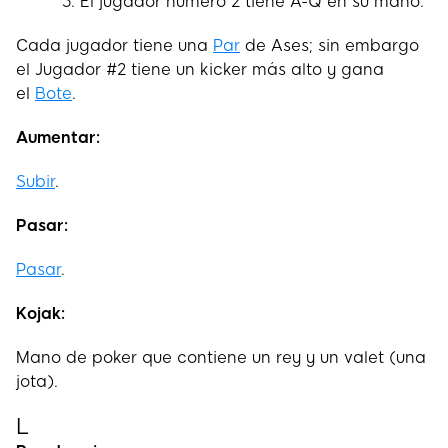
El jugador número 2 tiene A-Q en su mano.
Cada jugador tiene una
Par
de Ases; sin embargo
el Jugador #2 tiene un kicker más alto y gana
el
Bote
.
Aumentar:
Subir
.
Pasar:
Pasar
.
Kojak:
Mano de poker que contiene un rey y un valet (una
jota).
L