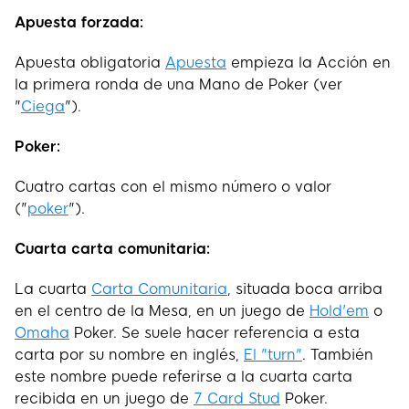
Apuesta forzada:
Apuesta obligatoria
Apuesta
empieza la Acción en
la primera ronda de una Mano de Poker (ver
"
Ciega
").
Poker:
Cuatro cartas con el mismo número o valor
("
poker
").
Cuarta carta comunitaria:
La cuarta
Carta Comunitaria
, situada boca arriba
en el centro de la Mesa, en un juego de
Hold'em
o
Omaha
Poker. Se suele hacer referencia a esta
carta por su nombre en inglés,
El "turn"
. También
este nombre puede referirse a la cuarta carta
recibida en un juego de
7 Card Stud
Poker.