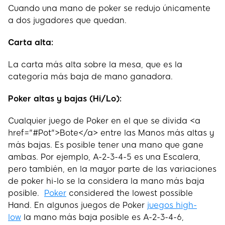
Cuando una mano de poker se redujo únicamente
a dos jugadores que quedan.
Carta alta:
La carta más alta sobre la mesa, que es la
categoría más baja de mano ganadora.
Poker altas y bajas (Hi/Lo):
Cualquier juego de Poker en el que se divida <a
href="#Pot">Bote</a> entre las Manos más altas y
más bajas. Es posible tener una mano que gane
ambas. Por ejemplo, A-2-3-4-5 es una Escalera,
pero también, en la mayor parte de las variaciones
de poker hi-lo se la considera la mano más baja
posible.
Poker
considered the lowest possible
Hand. En algunos juegos de Poker
juegos high-
low
la mano más baja posible es A-2-3-4-6,