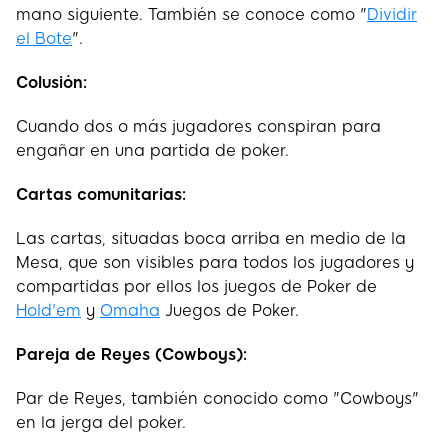
mano siguiente. También se conoce como "
Dividir
el Bote
".
Colusión:
Cuando dos o más jugadores conspiran para
engañar en una partida de poker.
Cartas comunitarias:
Las cartas, situadas boca arriba en medio de la
Mesa, que son visibles para todos los jugadores y
compartidas por ellos los juegos de Poker de
Hold'em
y
Omaha
Juegos de Poker.
Pareja de Reyes (Cowboys):
Par de Reyes, también conocido como "Cowboys"
en la jerga del poker.