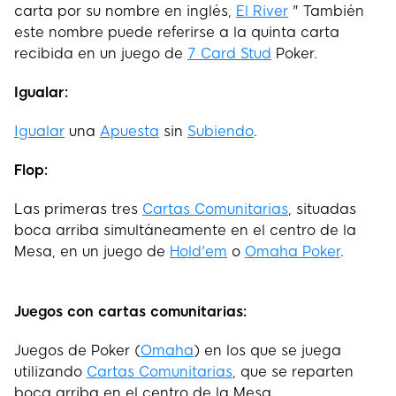
carta por su nombre en inglés,
El River
" También
este nombre puede referirse a la quinta carta
recibida en un juego de
7 Card Stud
Poker.
Igualar:
Igualar
una
Apuesta
sin
Subiendo
.
Flop:
Las primeras tres
Cartas Comunitarias
, situadas
boca arriba simultáneamente en el centro de la
Mesa, en un juego de
Hold'em
o
Omaha Poker
.
Juegos con cartas comunitarias:
Juegos de Poker (
Omaha
) en los que se juega
utilizando
Cartas Comunitarias
, que se reparten
boca arriba en el centro de la Mesa.