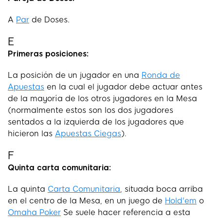
A
Par
de Doses.
E
Primeras posiciones:
La posición de un jugador en una
Ronda de
Apuestas
en la cual el jugador debe actuar antes
de la mayoría de los otros jugadores en la Mesa
(normalmente estos son los dos jugadores
sentados a la izquierda de los jugadores que
hicieron las
Apuestas Ciegas
).
F
Quinta carta comunitaria:
La quinta
Carta Comunitaria
, situada boca arriba
en el centro de la Mesa, en un juego de
Hold'em
o
Omaha Poker
Se suele hacer referencia a esta