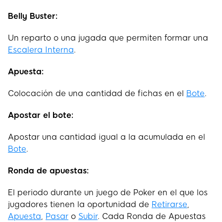
Belly Buster:
Un reparto o una jugada que permiten formar una
Escalera Interna
.
Apuesta:
Colocación de una cantidad de fichas en el
Bote
.
Apostar el bote:
Apostar una cantidad igual a la acumulada en el
Bote
.
Ronda de apuestas:
El periodo durante un juego de Poker en el que los
jugadores tienen la oportunidad de
Retirarse
,
Apuesta
,
Pasar
o
Subir
. Cada Ronda de Apuestas