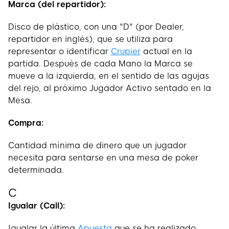
Marca (del repartidor):
Disco de plástico, con una "D" (por Dealer,
repartidor en inglés), que se utiliza para
representar o identificar
Crupier
actual en la
partida. Después de cada Mano la Marca se
mueve a la izquierda, en el sentido de las agujas
del rejo, al próximo Jugador Activo sentado en la
Mesa.
Compra:
Cantidad mínima de dinero que un jugador
necesita para sentarse en una mesa de poker
determinada.
C
Igualar (Call):
Igualar la última
Apuesta
que se ha realizado.