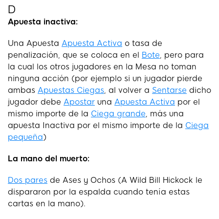
D
Apuesta inactiva:
Una Apuesta
Apuesta Activa
o tasa de
penalización, que se coloca en el
Bote
, pero para
la cual los otros jugadores en la Mesa no toman
ninguna acción (por ejemplo si un jugador pierde
ambas
Apuestas Ciegas
, al volver a
Sentarse
dicho
jugador debe
Apostar
una
Apuesta Activa
por el
mismo importe de la
Ciega grande
, más una
apuesta Inactiva por el mismo importe de la
Ciega
pequeña
)
La mano del muerto:
Dos pares
de Ases y Ochos (A Wild Bill Hickock le
dispararon por la espalda cuando tenía estas
cartas en la mano).