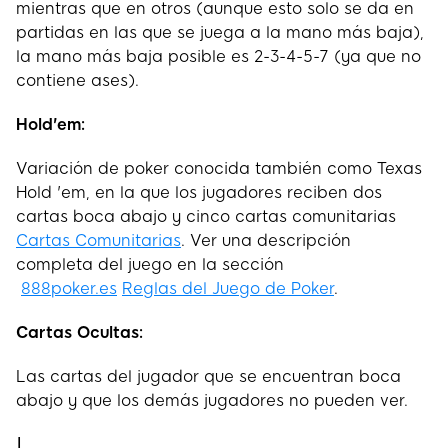
mientras que en otros (aunque esto solo se da en
partidas en las que se juega a la mano más baja),
la mano más baja posible es 2-3-4-5-7 (ya que no
contiene ases).
Hold'em:
Variación de poker conocida también como Texas
Hold 'em, en la que los jugadores reciben dos
cartas boca abajo y cinco cartas comunitarias
Cartas Comunitarias
. Ver una descripción
completa del juego en la sección
888poker.es
Reglas del Juego de Poker
.
Cartas Ocultas:
Las cartas del jugador que se encuentran boca
abajo y que los demás jugadores no pueden ver.
I