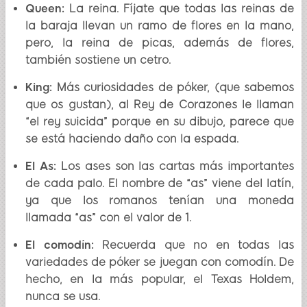
Queen:
La reina. Fíjate que todas las reinas de
la baraja llevan un ramo de flores en la mano,
pero, la reina de picas, además de flores,
también sostiene un cetro.
King:
Más curiosidades de póker, (que sabemos
que os gustan), al Rey de Corazones le llaman
“el rey suicida” porque en su dibujo, parece que
se está haciendo daño con la espada.
El As:
Los
ases
son las cartas más importantes
de cada palo. El nombre de “as” viene del latín,
ya que los romanos tenían una moneda
llamada “as” con el valor de 1.
El comodín:
Recuerda que no en todas las
variedades de póker se juegan con comodín. De
hecho, en la más popular, el
Texas Holdem
,
nunca se usa.