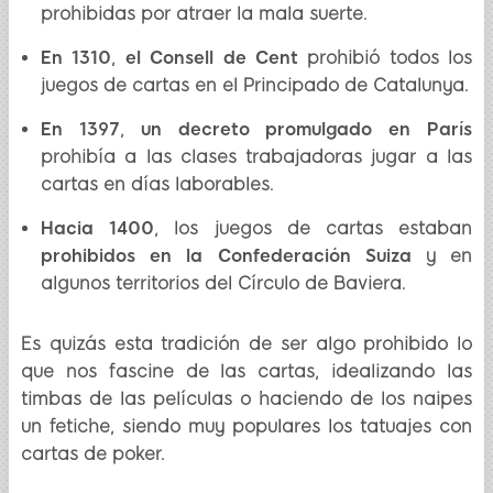
prohibidas por atraer la mala suerte.
En 1310
,
el Consell de Cent
prohibió todos los
juegos de cartas en el Principado de Catalunya.
En 1397
,
un decreto promulgado en París
prohibía a las clases trabajadoras jugar a las
cartas en días laborables.
Hacia 1400
, los juegos de cartas estaban
prohibidos en la Confederación Suiza
y en
algunos territorios del Círculo de Baviera.
Es quizás esta tradición de ser algo prohibido lo
que nos fascine de las cartas, idealizando las
timbas de las películas o haciendo de los naipes
un fetiche, siendo muy populares los
tatuajes con
cartas de poker
.