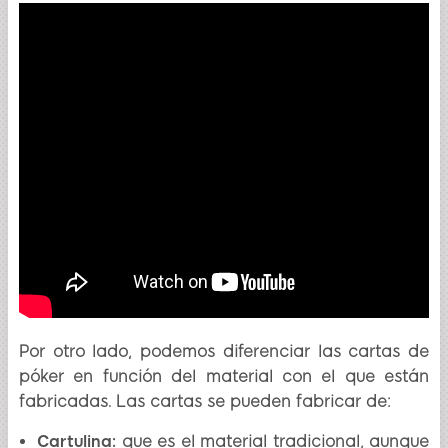
Por otro lado, podemos diferenciar las cartas de
póker en función del material con el que están
fabricadas. Las cartas se pueden fabricar de:
Cartulina:
que es el material tradicional, aunque