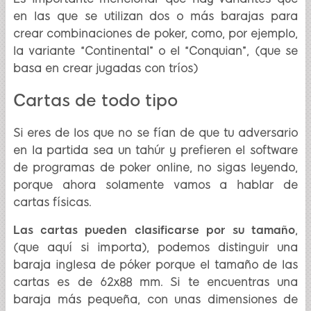
en las que se utilizan dos o más barajas para
crear
combinaciones de poker
, como, por ejemplo,
la variante “Continental” o el “Conquian”, (que se
basa en crear jugadas con tríos)
Cartas de todo tipo
Si eres de los que no se fían de que tu adversario
en la partida sea un tahúr y prefieren el
software
de programas de poker online,
no sigas leyendo,
porque ahora solamente vamos a hablar de
cartas físicas.
Las cartas pueden clasificarse por su tamaño
,
(que aquí si importa), podemos distinguir una
baraja inglesa de póker porque el tamaño de las
cartas es de 62x88 mm. Si te encuentras una
baraja más pequeña, con unas dimensiones de