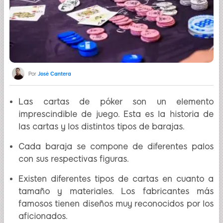
Por
José Cantera
Las cartas de póker son un elemento
imprescindible de juego. Esta es la historia de
las cartas y los distintos tipos de barajas.
Cada baraja se compone de diferentes palos
con sus respectivas figuras.
Existen diferentes tipos de cartas en cuanto a
tamaño y materiales. Los fabricantes más
famosos tienen diseños muy reconocidos por los
aficionados.