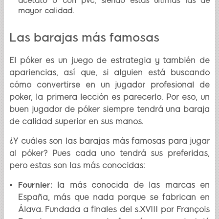
acetato o con pvc, siendo estas últimas las de
mayor calidad.
Las barajas más famosas
El póker es un juego de estrategia y también de
apariencias, así que, si alguien está buscando
cómo convertirse en un jugador profesional de
poker
, la primera lección es parecerlo. Por eso, un
buen jugador de póker siempre tendrá una baraja
de calidad superior en sus manos.
¿Y cuáles son las barajas más famosas para jugar
al póker? Pues cada uno tendrá sus preferidas,
pero estas son las más conocidas:
Fournier:
la más conocida de las marcas en
España, más que nada porque se fabrican en
Álava. Fundada a finales del s.XVIII por François