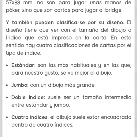
57x88 mm. no son para jugar unas manos de
póker, sino que son cartas para jugar al bridge.
Y también pueden clasificarse por su diseño.
El
diseño tiene que ver con el tamaño del dibujo o
índice que está impreso en la carta. En este
sentido hay cuatro clasificaciones de cartas por el
tipo de índice:
Estándar:
son las más habituales y en las que,
para nuestro gusto, se ve mejor el dibujo.
Jumbo:
con un dibujo más grande.
Doble índice:
suele ser un tamaño intermedio
entre estándar y jumbo.
Cuatro índices:
el dibujo suele estar encuadrado
dentro de cuatro índices.