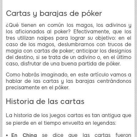
Cartas y barajas de póker
¿Qué tienen en común los magos, los adivinos y
los aficionados al
poker
? Efectivamente, que los
tres utilizan naipes para lograr su objetivo: en el
caso de los magos, deslumbrarnos con
trucos de
magia con cartas de poker
; anticipar los designios
del destino, si se trata de un adivino o, en el último
caso, disfrutar de una buena partida de póker.
Como habrás imaginado, en este artículo vamos a
hablar de las cartas y las barajas centrándonos
precisamente en el póker.
Historia de las cartas
La historia de los juegos cartas es tan antigua que
se pierde en el tiempo envuelta en leyendas:
En China
se dice que las cartas fueron