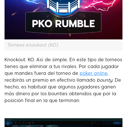
Torneos knockout (KO)
Knockout. KO. Así de simple. En este tipo de torneos
tienes que eliminar a tus rivales. Por cada jugador
que mandes fuera del torneo de
póker online
,
recibirás un premio en efectivo llamado
bounty
. De
hecho, es habitual que algunos jugadores ganen
más dinero por los bounties obtenidos que por la
posición final en la que terminan.