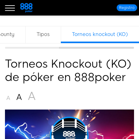
Registro
Bounty
Tipos
Torneos knockout (KO)
Torneos Knockout (KO)
de póker en 888poker
A
A
A