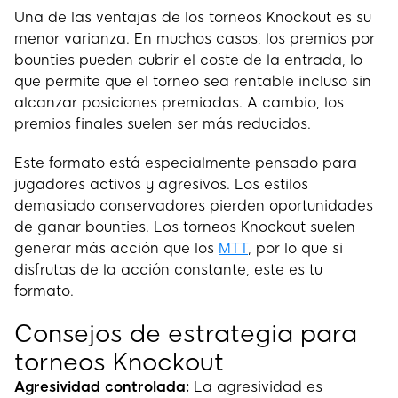
Una de las ventajas de los torneos Knockout es su
menor varianza. En muchos casos, los premios por
bounties pueden cubrir el coste de la entrada, lo
que permite que el torneo sea rentable incluso sin
alcanzar posiciones premiadas. A cambio, los
premios finales suelen ser más reducidos.
Este formato está especialmente pensado para
jugadores activos y agresivos. Los estilos
demasiado conservadores pierden oportunidades
de ganar bounties. Los torneos Knockout suelen
generar más acción que los
MTT
, por lo que si
disfrutas de la acción constante, este es tu
formato.
Consejos de estrategia para
torneos Knockout
Agresividad controlada:
La agresividad es