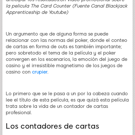
la pelicula The Card Counter (Fuente Canal Blackjack
Apprenticeship de Youtube)
Un argumento que de alguna forma se puede
relacionar con las normas del poker, donde el conteo
de cartas en forma de outs es también importante;
pero sobretodo el tema de la película y el poker
convergen en los escenarios, la emoción del juego de
casino y el irresistible magnetismo de los juegos de
casino con
crupier
.
Lo primero que se le pasa a un por la cabeza cuando
lee el título de esta película, es que quizá esta película
trata sobre la vida de un contador de cartas
profesional.
Los contadores de cartas