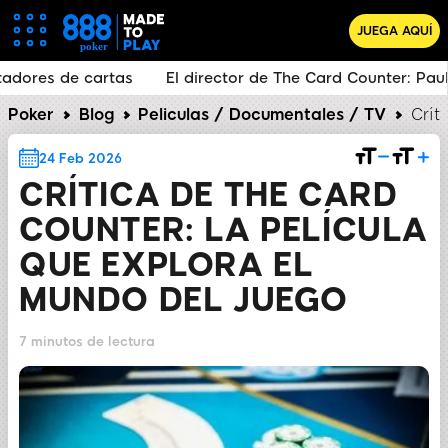
JUEGA AQUÍ
El director de The Card Counter: Paul Schrader
Arg
Poker
Blog
Peliculas / Documentales / TV
Crít
24 Feb 2026
CRÍTICA DE THE CARD
COUNTER: LA PELÍCULA
QUE EXPLORA EL
MUNDO DEL JUEGO
7 minutos de lectura
COMPARTIR