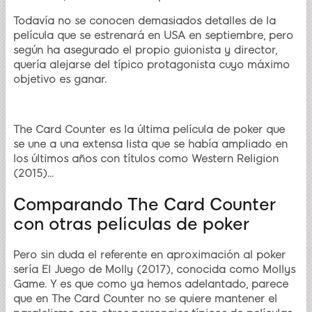
Todavía no se conocen demasiados detalles de la
película que se estrenará en USA en septiembre, pero
según ha asegurado el propio guionista y director,
quería alejarse del típico protagonista cuyo máximo
objetivo es ganar.
The Card Counter es la última película de poker que
se une a una extensa lista que se había ampliado en
los últimos años con títulos como Western Religion
(2015)...
Comparando The Card Counter
con otras películas de poker
Pero sin duda el referente en aproximación al poker
sería El Juego de Molly (2017), conocida como Mollys
Game. Y es que como ya hemos adelantado, parece
que en The Card Counter no se quiere mantener el