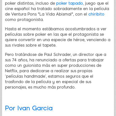
poker distintas, incluso de
poker tapado
, juego que el
cine español ha tratado sobradamente en la película
de Ventura Pons "La Vida Abismal", con el
chiribito
como protagonista.
Hasta el momento estábamos acostumbrados a ver
películas sobre poker en las que el protagonista se
quiere convertir en una especie de héroe, venciendo a
sus rivales sobre el tapete.
Pero tratándose de Paul Schrader, un director que a
sus 74 años, ha renunciado a ofertas para trabajar
como un guionista más en super producciones de
Netflix, para dedicarse a realizar sus propias
‘películas handmade’, estamos seguros que el
trasfondo de la película y en especial de sus
personajes, es mucho más profundo.
Por
Ivan Garcia