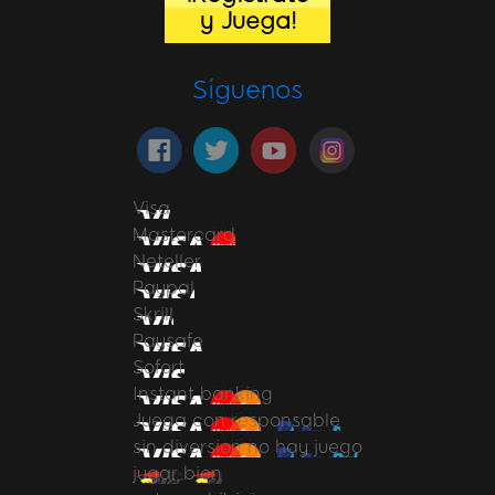
y Juega!
Síguenos
Visa
Mastercard
Neteller
Paypal
Skrill
Paysafe
Sofort
Instant banking
Juega con responsable
sin diversion no hay juego
jugar bien