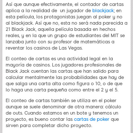
Así que aunque efectivamente, el contador de cartas
aplica a la realidad de un jugador de
blackjack
; en
esta película, los protagonistas juegan al poker y no
al blackjack. Así que no, esta no será nada parecida a
21 Black Jack, aquella película basada en hechos
reales, y en la que un grupo de estudiantes del MIT se
lanzaba junto con su profesor de matemáticas a
reventar los casinos de Las Vegas.
El conteo de cartas es una actividad legal en la
mayoría de casinos. Los jugadores profesionales de
Black Jack cuentan las cartas que han salido para
calcular mentalmente las probabilidades que hay de
que salga una carta alta como figura o 10, o de que
lo haga una carta pequeña como entre el 2 y el 5.
El conteo de cartas también se utiliza en el poker
aunque se suele denominar de otra manera: cálculo
de outs. Cuando estamos en un bote y tenemos un
proyecto, es bueno contar las
cartas de poker
que
sirven para completar dicho proyecto.