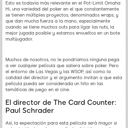
Esto es todavía más relevante en el Pot-Limit Omaha
Hi, una variedad del poker en el que constantemente
se tienen múltiples proyectos, denominados wraps, y
que dan mucha fuerza a la mano, especialmente
cuando se tiene muchos outs para ligar las nuts, la
mejor jugada posible y estamos envueltos en un bote
multijugador.
Muchos de nosotros, no le pondríamos ninguna pega
a ver cualquier película que saliera sobre poker. Pero
el entorno de Las Vegas y las WSOP, así como la
calidad del director y el argumento invitan a que esta
película pueda ser considerada un hito en las
temáticas de juego en el cine.
El director de The Card Counter:
Paul Schrader
Así, la expectación para esta película será mayor si