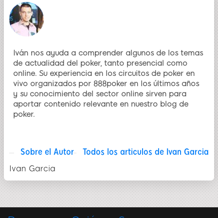
Iván nos ayuda a comprender algunos de los temas
de actualidad del poker, tanto presencial como
online. Su experiencia en los circuitos de poker en
vivo organizados por 888poker en los últimos años
y su conocimiento del sector online sirven para
aportar contenido relevante en nuestro blog de
poker.
Sobre el Autor
Todos los articulos de Ivan Garcia
Ivan Garcia