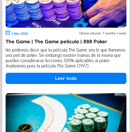
Ultima edición: 7 months 1 week
6 Nov 2025
The Game | The Game pelicula | 888 Poker
No podemos decir que la película The Game sea lo que llamamos
una peli de poker. Sin embargo existen tramas de la misma que
pueden considerarse lecciones 100% aplicables al poker.
Analizamos pues la película The Game (1997)
Leer todo