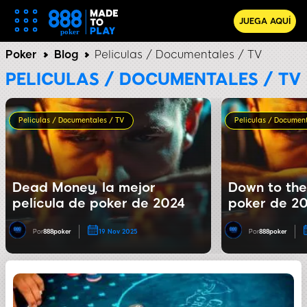
JUEGA AQUÍ
Poker
Blog
Peliculas / Documentales / TV
PELICULAS / DOCUMENTALES / TV
Peliculas / Documentales / TV
Peliculas / Documen
Dead Money, la mejor
Down to the 
película de poker de 2024
poker de 2
Por
888poker
19 Nov 2025
Por
888poker