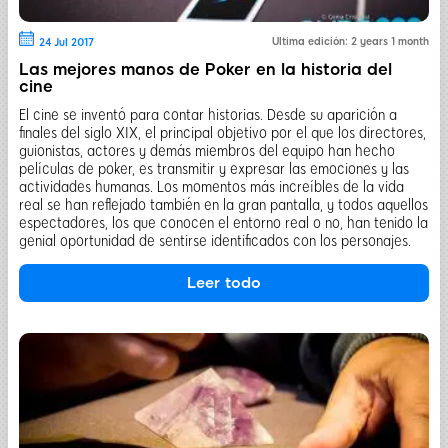
Ultima edición: 2 years 1 month
24 Jul 2017
Las mejores manos de Poker en la historia del
cine
El cine se inventó para contar historias. Desde su aparición a
finales del siglo XIX, el principal objetivo por el que los directores,
guionistas, actores y demás miembros del equipo han hecho
películas de poker, es transmitir y expresar las emociones y las
actividades humanas. Los momentos más increíbles de la vida
real se han reflejado también en la gran pantalla, y todos aquellos
espectadores, los que conocen el entorno real o no, han tenido la
genial oportunidad de sentirse identificados con los personajes.
Leer todo