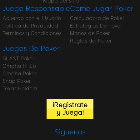
Mapa del sitio
Juego Responsable
Como Jugar Poker
Acuerdo con el Usuario
Calculadora de Poker
Política de Privacidad
Estrategias De Poker
Terminos y Condiciones
Manos de Poker
Reglas del Poker
Juegos De Poker
BLAST Poker
Omaha Hi-Lo
Omaha Poker
Snap Poker
Texas Holdem
¡Regístrate
y Juega!
Síguenos