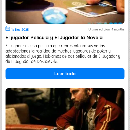
Ultima edición: 4 months
18 Nov 2025
El jugador Pelicula y El Jugador la Novela
El Jugador es una pelicula que representa en sus varias
adaptaciones la realidad de muchos jugadores de poker y
aficionados al juego. Hablamos de dos películas de El Jugador y
de El Jugador de Dostoievski.
Leer todo