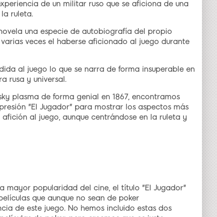
periencia de un militar ruso que se aficiona de una
la ruleta.
novela una especie de autobiografía del propio
 varias veces el haberse aficionado al juego durante
dida al juego lo que se narra de forma insuperable en
a rusa y universal.
vsky plasma de forma genial en 1867, encontramos
expresión "El Jugador" para mostrar los aspectos más
afición al juego, aunque centrándose en la ruleta y
 mayor popularidad del cine, el título "El Jugador"
películas que aunque no sean de poker
ncia de este juego. No hemos incluido estas dos