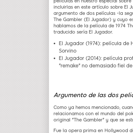
películas en nuestro especial sobre
incluirlas en este artículo sobre El
argumento de dos películas -la segu
The Gambler (El Jugador) y cuyo es
hablamos de la película de 1974 T
traducido sería El Jugador.
El Jugador (1974): película d
Sorvino
El Jugador (2014): película p
"remake" no demasiado fiel de l
Argumento de las dos pelíc
Como ya hemos mencionado, cuando 
relacionamos con el mundo del poke
original "The Gambler" y que se est
Fue la opera prima en Hollywood de