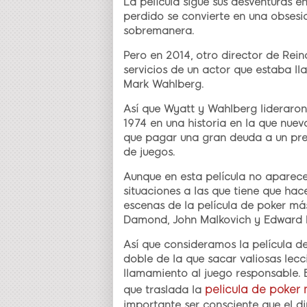
La película sigue sus desventuras e
perdido se convierte en una obsesio
sobremanera.
Pero en 2014, otro director de Rein
servicios de un actor que estaba ll
Mark Wahlberg.
Así que Wyatt y Wahlberg lideraron
1974 en una historia en la que nuev
que pagar una gran deuda a un pres
de juegos.
Aunque en esta película no apare
situaciones a las que tiene que hac
escenas de la película de poker más
Damond, John Malkovich y Edward 
Así que consideramos la película d
doble de la que sacar valiosas lecc
llamamiento al juego responsable.
pelicula de poker
que traslada la
importante ser consciente que el di