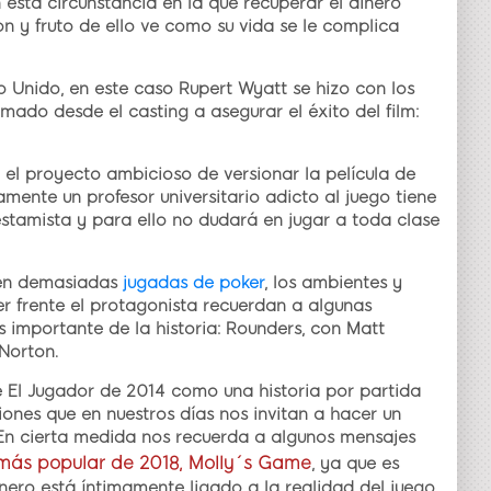
n esta circunstancia en la que recuperar el dinero
n y fruto de ello ve como su vida se le complica
o Unido, en este caso Rupert Wyatt se hizo con los
amado desde el casting a asegurar el éxito del film:
 el proyecto ambicioso de versionar la película de
amente un profesor universitario adicto al juego tiene
tamista y para ello no dudará en jugar a toda clase
cen demasiadas
jugadas de poker
, los ambientes y
er frente el protagonista recuerdan a algunas
 importante de la historia: Rounders, con Matt
Norton.
e El Jugador de 2014 como una historia por partida
iones que en nuestros días nos invitan a hacer un
 En cierta medida nos recuerda a algunos mensajes
 más popular de 2018, Molly´s Game
, ya que es
nero está íntimamente ligado a la realidad del juego