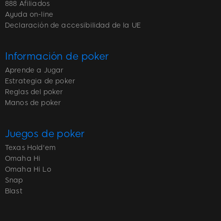
888 Afiliados
Ayuda on-line
Declaración de accesibilidad de la UE
Información de poker
Aprende a Jugar
Estrategia de poker
Reglas del poker
Manos de poker
Juegos de poker
Texas Hold'em
Omaha Hi
Omaha Hi Lo
Snap
Blast