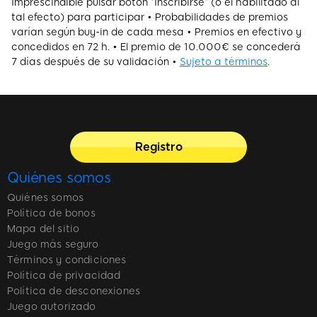
Imprescindible pulsar botón “Inscribirse” (o el habilitado al
tal efecto) para participar • Probabilidades de premios
varían según buy-in de cada mesa • Premios en efectivo y
concedidos en 72 h. • El premio de 10.000€ se concederá
7 días después de su validación •
Sujeto a términos
.
Registro
Quiénes somos
Quiénes somos
Política de bonos
Mapa del sitio
Juego más seguro
Términos y condiciones
Política de privacidad
Política de desconexiones
Juego autorizado