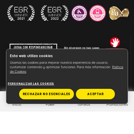
Esta web utiliza cookies
Usamos las cookies para mejorar nuestra experiencia de usuario,
customizar contenido y optimizar funciones. Para más información:
Política
de Cookies
PERSONALIZAR LAS COOKIES
RECHAZAR NO ESENCIALES
ACEPTAR
Inicio
Poker
Torneos
Promociones