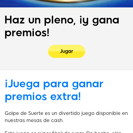
Haz un pleno, ¡y gana
premios!
Jugar
¡Juega para ganar
premios extra!
Golpe de Suerte es un divertido juego disponible en
nuestras mesas de cash.