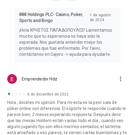
• Global Gaming Awards - Mejor operador digital del año.
• Ganador de los premios Operador Socialmente Responsable
del Año.
888 Holdings PLC- Casino, Poker,
1 de agosto
• Una empresa con cuentas públicas, que cotiza en la Bolsa
de 2024
Sports and Bingo
de Valores de Londres desde 2005.
¡Hola ΧΡΗΣΤΟΣ ΠΑΠΑΔΟΠΟΥΛΟΣ! Lamentamos
• Servicio operativo responsable, confiable y transparente
mucho que tu experiencia no haya sido la
desde 1997.
esperada. Nos gustaría entender mejor los
• Más de 10 millones de jugadores que aumentan cada día.
problemas que has enfrentado. Por favor,
contáctanos en Cajero -> ayuda para ayudarte.
Espectaculares torneos, juegos exclusivos y más. Las cartas
están sobre la mesa. Disfruta de una experiencia de póker
única.
more_vert
Emprendedor Hdz
Espectaculares torneos, juegos exclusivos y más. Las cartas
están sobre la mesa. Disfruta de una experiencia de póker
única.
6 de diciembre de 2022
Consulta nuestra política de Juego Más Seguro en el
Hola , decirles mi opinión. Para mi esta es la peor sala de
siguiente enlace: https://www.888.es/juego-mas-seguro/
póker online con diferencia. El soporte te responde cuando le
Esta es una aplicación de juego que utiliza dinero real. Por
parece bien, 2 meses esperando respuesta. Después decir
favor juegue con responsabilidad y apueste sólo lo que pueda
que las mesas Holdem están vacías todo el día , cuando ves
permitirse.
alguno jugando fijo son ellos mismos sentados, el sistema
+18
está amañado o eso parece, te vienen cartas buenísimas y te
Para obtener ayuda sobre problemas con la adicción al juego