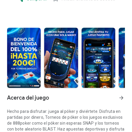
Acerca del juego
arrow_forward
Hecho para disfrutar: juega al póker y diviértete. Disfruta en
partidas por dinero, Torneos de póker o los juegos exclusivos
de 888poker como el póker sin esperas SNAP y los torneos
con bote aleatorio BLAST. Haz apuestas deportivas y disfruta