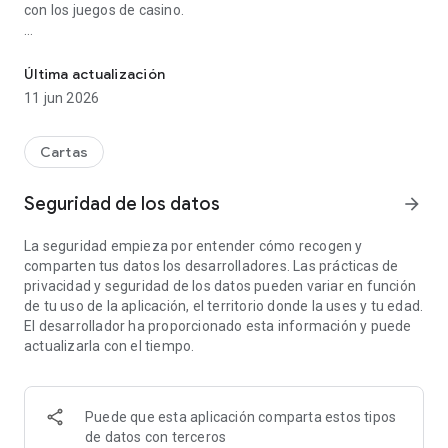
con los juegos de casino.
Hecho para disfrutar Bono del 100% hasta 200€ juega al póker y di
Entra en 888sport desde la nueva app y haz tus apuestas
deportivas mientras juegas al póker o disfruta con los juegos
Última actualización
de casino más divertidos en 888casino. Vive los eventos más
11 jun 2026
importantes del juego más emocionante.
Siente la sensación de estar en un casino de Las Vegas y
Cartas
disfruta del póker online. Juega con dinero real en cualquier
lugar y momento, ya que tenemos una partida para ti sea
Seguridad de los datos
arrow_forward
cual sea tu nivel o presupuesto. Juega en partidas online o
gana entradas para Torneos en vivo. También tenemos
La seguridad empieza por entender cómo recogen y
juegos de casino e increíbles bonos esperándote.
comparten tus datos los desarrolladores. Las prácticas de
Jugar con Amigos – Planea una noche de póker con tus
privacidad y seguridad de los datos pueden variar en función
amigos en 888poker. Ellos te conocen mejor que nadie, ¿les
de tu uso de la aplicación, el territorio donde la uses y tu edad.
colarás un farol? Entra en las partidas exclusivas de tus
El desarrollador ha proporcionado esta información y puede
amigos desde la nueva app.
actualizarla con el tiempo.
Sumérgete en la diversión e intenta ganar tickets y dinero en
efectivo con tus cartas.
Póker con dinero real
Puede que esta aplicación comparta estos tipos
• Juega al póker con dinero real ¡por solo 1 céntimo!
de datos con terceros