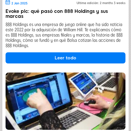
Ultima edición: 2 months 3 weeks
2 Jan 2025
Evoke plc: qué pasó con 888 Holdings y sus
marcas
888 Holdings es una empresa de juego online que ha sido noticia
este 2022 por la adquisición de William Hill. Te explicamos cómo
es 888 Holdings, sus empresas filiales y marcas, la historia de 888
Holdings, cómo se fundó y en qué Bolsa cotizan las acciones de
888 Holdings.
Leer todo