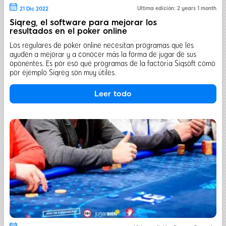
Ultima edición: 2 years 1 month
21 Dic 2022
Siqreg, el software para mejorar los
resultados en el poker online
Los regulares de poker online necesitan programas que les
ayuden a mejorar y a conocer más la forma de jugar de sus
oponentes. Es por eso que programas de la factoría Siqsoft como
por ejemplo Siqreg son muy útiles.
Leer todo