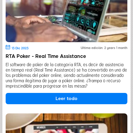
Ultima edición: 2 years 1 month
13 Dic 2023
RTA Poker - Real Time Assistance
El software de poker de la categoría RTA, es decir de asistencia
en tiempo real (Real Time Assistance) se ha convertido en uno de
los problemas del poker online, siendo actualmente considerado
una forma ilegítima de jugar a poker online. ¿Trampa o recurso
imprescindible para progresar en las mesas?
Leer todo