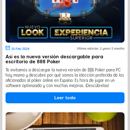
Ultima edición: 2 years 5 months
25 Feb 2024
Así es la nueva versión descargable para
escritorio de 888 Poker
Te invitamos a descargar la nueva versión de 888 Poker para PC
hoy mismo y descubre por qué somos la elección preferida de los
aficionados al póker online en España. Es hora de jugar en un
software optimizado y con muchas mejoras. ¡Descúbrelas!
Leer todo