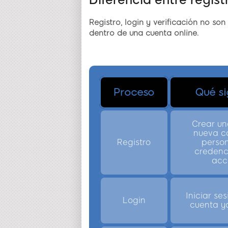
Registro, login y verificación no so
dentro de una cuenta online.
Diferencias entre re
Proceso
Qué si
Crear un
nueva c
Registro
person
credenc
acc
Iniciar se
Login
cuenta y