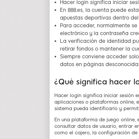
Hacer login significa iniciar se
En 888.es, la cuenta puede estar
apuestas deportivas dentro del
Para acceder, normalmente se n
electrónico y la contraseña cre
La verificación de identidad pu
retirar fondos o mantener la c
Siempre conviene acceder solo d
datos en páginas desconocidas
¿Qué significa hacer l
Hacer login significa iniciar sesión
aplicaciones o plataformas online, e
sistema pueda identificarlo y permit
En una plataforma de juego online, e
consultar datos de usuario, entrar e
como el cajero, la configuración de 