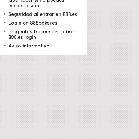
iniciar sesión
Seguridad al entrar en 888.es
Login en 888poker.es
Preguntas frecuentes sobre
888.es login
Aviso informativo