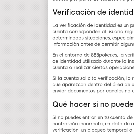
Verificación de identi
La verificación de identidad es un 
cuenta corresponden al usuario regi
determinadas situaciones, especial
información antes de permitir alguna
En el entorno de 888poker.es, la ve
de identidad utilizado durante la ins
cuenta o realizar ciertas operacione
Si la cuenta solicita verificación, lo
que aparezcan dentro del área de u
enviar documentos por canales no o
Qué hacer si no puedes
Si no puedes entrar en tu cuenta de
contraseña incorrecta, un dato de a
verificación, un bloqueo temporal o