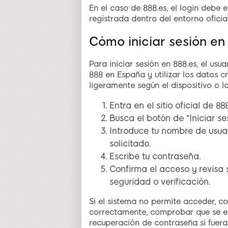
En el caso de 888.es, el login deb
registrada dentro del entorno ofici
Cómo iniciar sesión en
Para iniciar sesión en 888.es, el us
888 en España y utilizar los datos c
ligeramente según el dispositivo o la
Entra en el sitio oficial de 8
Busca el botón de “Iniciar ses
Introduce tu nombre de usuar
solicitado.
Escribe tu contraseña.
Confirma el acceso y revisa s
seguridad o verificación.
Si el sistema no permite acceder, co
correctamente, comprobar que se est
recuperación de contraseña si fuera