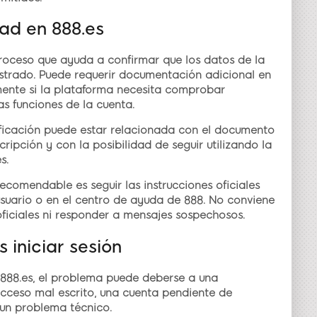
dad en 888.es
proceso que ayuda a confirmar que los datos de la
strado. Puede requerir documentación adicional en
mente si la plataforma necesita comprobar
s funciones de la cuenta.
rificación puede estar relacionada con el documento
cripción y con la posibilidad de seguir utilizando la
s.
 recomendable es seguir las instrucciones oficiales
suario o en el centro de ayuda de 888. No conviene
ficiales ni responder a mensajes sospechosos.
 iniciar sesión
 888.es, el problema puede deberse a una
cceso mal escrito, una cuenta pendiente de
 un problema técnico.