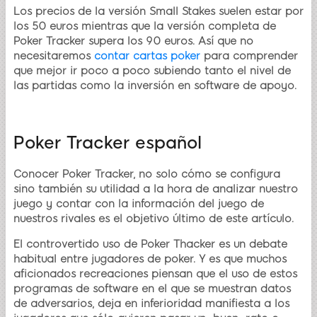
Los precios de la versión Small Stakes suelen estar por
los 50 euros mientras que la versión completa de
Poker Tracker supera los 90 euros. Así que no
necesitaremos
contar cartas poker
para comprender
que mejor ir poco a poco subiendo tanto el nivel de
las partidas como la inversión en software de apoyo.
Poker Tracker español
Conocer Poker Tracker, no solo cómo se configura
sino también su utilidad a la hora de analizar nuestro
juego y contar con la información del juego de
nuestros rivales es el objetivo último de este artículo.
El controvertido uso de Poker Thacker es un debate
habitual entre jugadores de poker. Y es que muchos
aficionados recreaciones piensan que el uso de estos
programas de software en el que se muestran datos
de adversarios, deja en inferioridad manifiesta a los