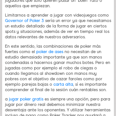
jugadores que sólo quieren pasar un buen rato o
aquellos que empiezan.
Limitarnos a aprender a jugar con videojuegos como
Governor of Poker 3
sería un error ya que necesitamos
un estudio detallado de la forma de jugar en ciertos
spots y situaciones, además de ver en tiempo real los
datos relevantes de nuestros adversarios.
En este sentido, las combinaciones de poker más
fuertes como el
poker de ases
no necesitan de un
estudio demasiado importante ya que son manos
condenadas a hacernos ganar muchos botes. Pero en
jugadas como por ejemplo el robo de ciegas o
cuando llegamos al showdown con manos muy
pobres con el objetivo de cazar faroles como por
ejemplo parejas bajas o
carta alta
, sí es importante
comprender al final de la sesión cuán rentables son.
a
jugar poker gratis
es siempre una opción, pero para
jugar por dinero real debemos minimizar nuestra
desventaja ante los oponentes. Y utilizar herramientas
incluso de pago como Poker Tracker nos ayudará a