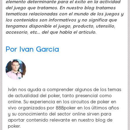
elemento determinante para el éxito en la actividad
del juego que tratamos. En nuestro blog tratamos
tematicas relacionadas con el mundo de los juegos y
los contenidos son informativos y no significa que
tengamos disponible el juego, producto, utensilio,
accesorio, etc… del que habla el artículo.
Por
Ivan Garcia
Iván nos ayuda a comprender algunos de los temas
de actualidad del poker, tanto presencial como
online. Su experiencia en los circuitos de poker en
vivo organizados por 888poker en los últimos años
y su conocimiento del sector online sirven para
aportar contenido relevante en nuestro blog de
poker.