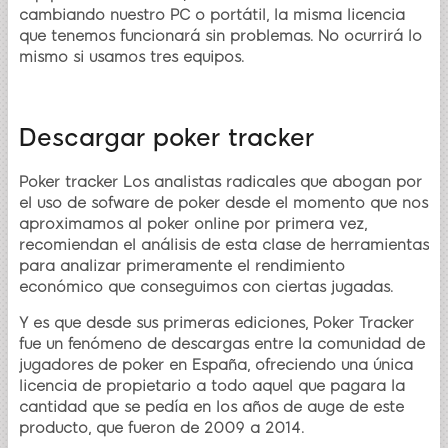
cambiando nuestro PC o portátil, la misma licencia
que tenemos funcionará sin problemas. No ocurrirá lo
mismo si usamos tres equipos.
Descargar poker tracker
Poker tracker Los analistas radicales que abogan por
el uso de sofware de poker desde el momento que nos
aproximamos al poker online por primera vez,
recomiendan el análisis de esta clase de herramientas
para analizar primeramente el rendimiento
económico que conseguimos con ciertas jugadas.
Y es que desde sus primeras ediciones, Poker Tracker
fue un fenómeno de descargas entre la comunidad de
jugadores de poker en España, ofreciendo una única
licencia de propietario a todo aquel que pagara la
cantidad que se pedía en los años de auge de este
producto, que fueron de 2009 a 2014.