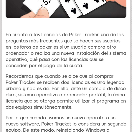
En cuanto a las licencias de Poker Tracker, una de las
preguntas más frecuentes que se hacen sus usuarios
en los foros de poker es si un usuario compra otro
ordenador o realiza una nueva instalación del sistema
operativo, qué pasa con las licencias que se
conceden por el pago de la cuota.
Recordemos que cuando se dice que al comprar
Poker Tracker se reciben dos licencias es una leyenda
urbana y nop es así. Por ello, ante un cambio de disco
duro, sistema operativo o ordenador portátil, la única
licencia que se otorga permite utilizar el programa en
dos equipos simultáneamente.
Por lo que cuando usamos un nuevo aparato o un
nuevo software, Poker Tracket lo considera un segundo
equipo. De este modo, reinstalando Windows o