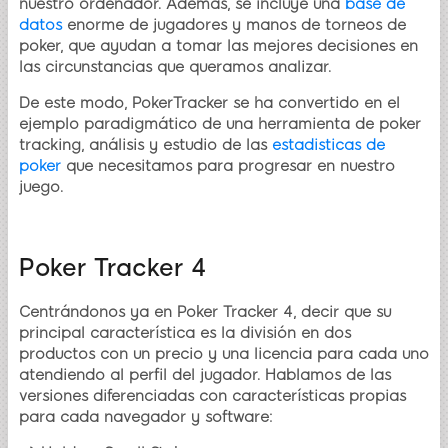
nuestro ordenador. Además, se incluye una
base de
datos
enorme de jugadores y manos de torneos de
poker, que ayudan a tomar las mejores decisiones en
las circunstancias que queramos analizar.
De este modo, PokerTracker se ha convertido en el
ejemplo paradigmático de una herramienta de poker
tracking, análisis y estudio de las
estadisticas de
poker
que necesitamos para progresar en nuestro
juego.
Poker Tracker 4
Centrándonos ya en Poker Tracker 4, decir que su
principal característica es la división en dos
productos con un precio y una licencia para cada uno
atendiendo al perfil del jugador. Hablamos de las
versiones diferenciadas con características propias
para cada navegador y software: