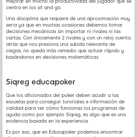
mejorar en mucho la productividad del jugador que se
centra en los sit and go.
Una disciplina que requiere de una aproximación muy
seria ya que en muchas ocasiones debemos tomar
decisiones mecánicas sin importar ni rivales ni las
cartas. Con únicamente 2 rivales y con un reloj cuenta
atrás que nos presiona una subida relevante de
ciegas, no queda más remedio que actuar rápido y
basándonos en decisiones matemáticas.
Siqreg educapoker
Que los aficionados del poker deben acudir a las
escuelas para conseguir turoriales e información de
calidad para ver cómo funcionas los programas de
ayuda como por ejemplo Siqreg, es algo que es una
evidencia basada en la experiencia.
Es por eso, que en Educapoker podemos encontrar