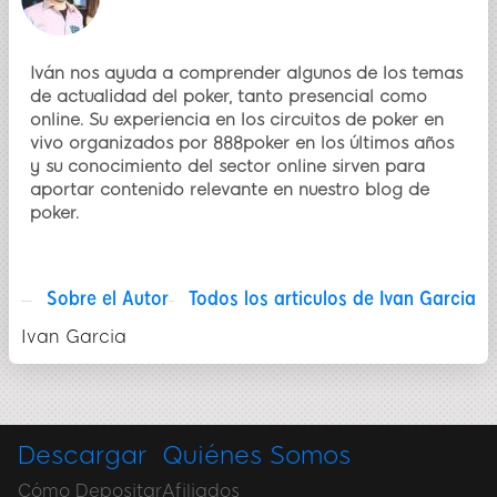
Iván nos ayuda a comprender algunos de los temas
de actualidad del poker, tanto presencial como
online. Su experiencia en los circuitos de poker en
vivo organizados por 888poker en los últimos años
y su conocimiento del sector online sirven para
aportar contenido relevante en nuestro blog de
poker.
Sobre el Autor
Todos los articulos de Ivan Garcia
Ivan Garcia
Descargar
Quiénes Somos
Cómo Depositar
Afiliados