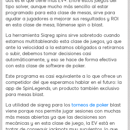
dos es el que tiene más EV+. Entre estos juegos del
tipo solver, aunque mucho más sencillo al estar
programado para esta clase de mesas, sirve para
ayudar a jugadores a mejorar sus resyultados y ROI
en esta clase de mesa, llámense spin o blast.
La herramienta Siqreg spins sirve sobretodo cuando
estamos multitableando esta clase de juegos, ya que
ante la velocidad a la estamos obligados a retirarnos
o subir, debemos tomar decisiones casi
automáticamente, y eso se hace de forma efectiva
con esta clase de software de poker.
Este programa es casi equivalente a lo que ofrece un
competidor del que esperamos hablar en el futuro: la
app de SpinLegends, un producto también exclusivo
para mesas blast.
La utilidad de siqreg para los
torneos de poker
blast
viene porque nos permite jugar sesiones con muchas
más mesas abiertas ya que las decisiones son
mecánicas y en esta clase de juego, la EV está en
tratar de conseguir jackpots muy suculentos, lo que