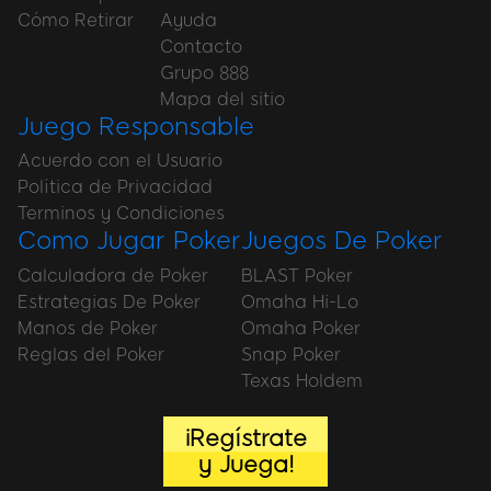
Cómo Retirar
Ayuda
Contacto
Grupo 888
Mapa del sitio
Juego Responsable
Acuerdo con el Usuario
Política de Privacidad
Terminos y Condiciones
Como Jugar Poker
Juegos De Poker
Calculadora de Poker
BLAST Poker
Estrategias De Poker
Omaha Hi-Lo
Manos de Poker
Omaha Poker
Reglas del Poker
Snap Poker
Texas Holdem
¡Regístrate
y Juega!