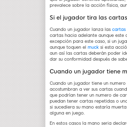
prevalece sobre la acción física, a
Si el jugador tira las carta
Cuando un jugador lanza las
cartas
cartas hacia adelante aunque este
excepción para este caso, si un jug
aunque toquen el
muck
si esta acci
aun así las cartas deberán poder ide
dar su conformidad después de sab
Cuando un jugador tiene m
Cuando un jugador tiene un numero d
acostumbran a ver sus cartas cuando
que podrían tener un numero de cart
puedan tener cartas repetidas o un
si sucediera su mano estaría muerta 
alguna en juego.
En estos casos la mano seria decl