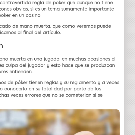
controvertida regla de poker que aunque no tiene
azones obvias, sí es un tema sumamente importante
oker en un casino.
ificado de mano muerta, que como veremos puede
camos al final del artículo.
n
ano muerta en una jugada, en muchas ocasiones el
 es culpa del jugador y esto hace que se produzcan
ores entienden.
os de póker tienen reglas y su reglamento y a veces
 conocerlo en su totalidad por parte de los
as veces errores que no se cometerían si se