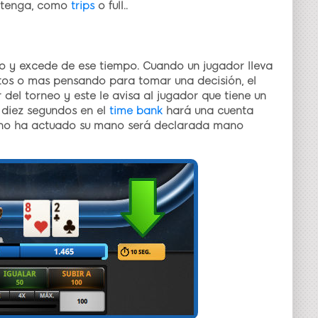
e tenga, como
trips
o full..
o y excede de ese tiempo. Cuando un jugador lleva
os o mas pensando para tomar una decisión, el
r del torneo y este le avisa al jugador que tiene un
 diez segundos en el
time bank
hará una cuenta
dor no ha actuado su mano será declarada mano