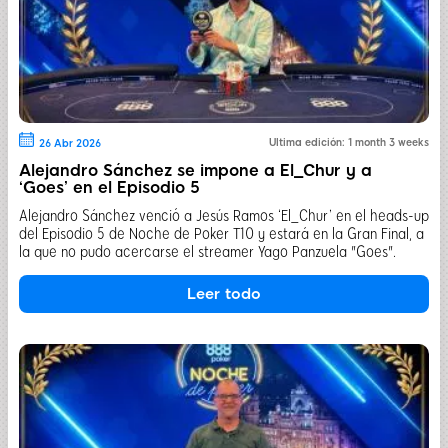
Ultima edición: 1 month 3 weeks
26 Abr 2026
Alejandro Sánchez se impone a El_Chur y a
‘Goes’ en el Episodio 5
Alejandro Sánchez venció a Jesús Ramos ‘El_Chur’ en el heads-up
del Episodio 5 de Noche de Poker T10 y estará en la Gran Final, a
la que no pudo acercarse el streamer Yago Panzuela "Goes".
Leer todo