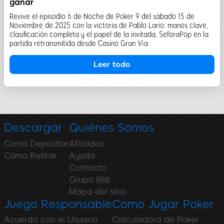
ganar
Revive el episodio 6 de Noche de Poker 9 del sábado 15 de
Noviembre de 2025 con la victoria de Pablo Lario: manos clave,
clasificación completa y el papel de la invitada, SeforaPop en la
partida retransmitida desde Casino Gran Vía.
Leer todo
Descargar
Quiénes Somos
Cómo Depositar
Afiliados
Cómo Retirar
Ayuda
Contacto
Grupo 888
Mapa del sitio
Juego Responsable
Como Jugar Poker
Acuerdo con el Usuario
Calculadora de Poker