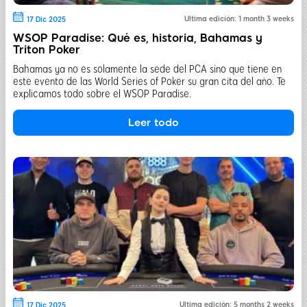
Ultima edición: 1 month 3 weeks
17 Dic 2025
WSOP Paradise: Qué es, historia, Bahamas y
Triton Poker
Bahamas ya no es solamente la sede del PCA sino que tiene en
este evento de las World Series of Poker su gran cita del año. Te
explicamos todo sobre el WSOP Paradise.
Leer todo
Ultima edición: 5 months 2 weeks
17 Dic 2025