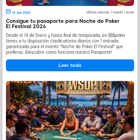
Ultima edición: 1 month 1 week
15 Jan 2026
Consigue tu pasaporte para Noche de Poker
El Festival 2026
Desde el 14 de Enero y hasta final de temporada, en 888poker
tienes a tu disposición clasificatorios diarios con 1 entrada
garantizada para el evento "Noche de Poker El Festival" que
prefieras. ¡Descubre cómo funciona nuestro Pasaporte!
Leer todo