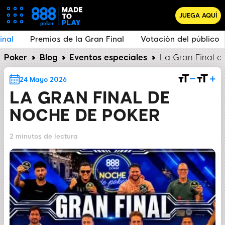
JUEGA AQUÍ
inal
Premios de la Gran Final
Votación del público
Poker
Blog
Eventos especiales
La Gran Final d
24 Mayo 2026
LA GRAN FINAL DE
NOCHE DE POKER
2 minutos de lectura
COMPARTIR