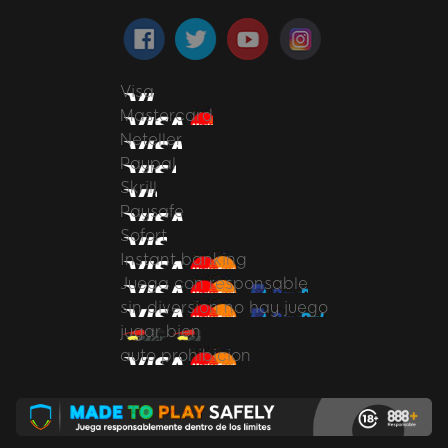
Visa
Mastercard
Neteller
Paypal
Skrill
Paysafe
Sofort
Instant banking
Juega con responsable
sin diversion no hay juego
jugar bien
auto prohibicion