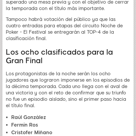
superado una mesa previa y con el objetivo de cerrar
la temporada con el título más importante.
Tampoco habrá votación del público ya que las
cuatro entradas para etapas del circuito Noche de
Poker - El Festival se entregarán al TOP-4 de la
clasificación final.
Los ocho clasificados para la
Gran Final
Los protagonistas de la noche serán los ocho
jugadores que lograron imponerse en los episodios de
la décima temporada. Cada uno llega con el aval de
una victoria y con el reto de confirmar que su triunfo
no fue un episodio aislado, sino el primer paso hacia
el título final.
Raúl González
Fermín Ros
Cristofer Miñano