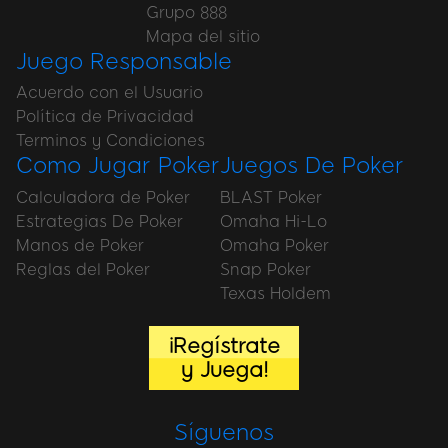
Grupo 888
Mapa del sitio
Juego Responsable
Acuerdo con el Usuario
Política de Privacidad
Terminos y Condiciones
Como Jugar Poker
Juegos De Poker
Calculadora de Poker
BLAST Poker
Estrategias De Poker
Omaha Hi-Lo
Manos de Poker
Omaha Poker
Reglas del Poker
Snap Poker
Texas Holdem
¡Regístrate
y Juega!
Síguenos