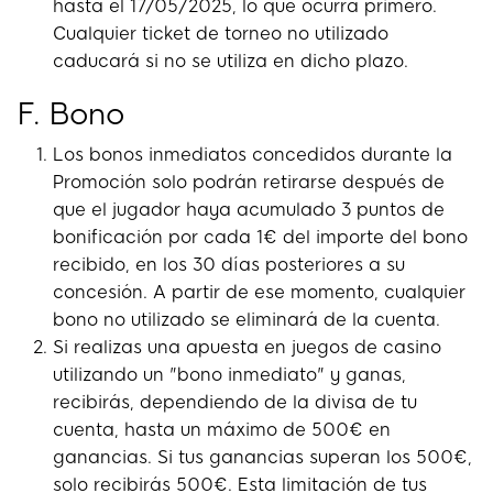
hasta el 17/05/2025, lo que ocurra primero.
Cualquier ticket de torneo no utilizado
caducará si no se utiliza en dicho plazo.
F. Bono
Los bonos inmediatos concedidos durante la
Promoción solo podrán retirarse después de
que el jugador haya acumulado 3 puntos de
bonificación por cada 1€ del importe del bono
recibido, en los 30 días posteriores a su
concesión. A partir de ese momento, cualquier
bono no utilizado se eliminará de la cuenta.
Si realizas una apuesta en juegos de casino
utilizando un "bono inmediato" y ganas,
recibirás, dependiendo de la divisa de tu
cuenta, hasta un máximo de 500€ en
ganancias. Si tus ganancias superan los 500€,
solo recibirás 500€. Esta limitación de tus