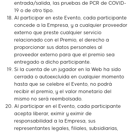
entrada/salida, las pruebas de PCR de COVID-
19 o de otro tipo.
Al participar en este Evento, cada participante
concede a la Empresa, y a cualquier proveedor
externo que preste cualquier servicio
relacionado con el Premio, el derecho a
proporcionar sus datos personales al
proveedor externo para que el premio sea
entregado a dicho participante.
Si la cuenta de un jugador en la Web ha sido
cerrada o autoexcluida en cualquier momento
hasta que se celebre el Evento, no podrá
recibir el premio, y el valor monetario del
mismo no será reembolsado.
Al participar en el Evento, cada participante
acepta liberar, eximir y eximir de
responsabilidad a la Empresa, sus
representantes legales, filiales, subsidiarias,