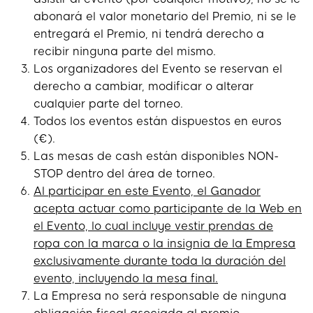
abonará el valor monetario del Premio, ni se le
entregará el Premio, ni tendrá derecho a
recibir ninguna parte del mismo.
Los organizadores del Evento se reservan el
derecho a cambiar, modificar o alterar
cualquier parte del torneo.
Todos los eventos están dispuestos en euros
(€).
Las mesas de cash están disponibles NON-
STOP dentro del área de torneo.
Al participar en este Evento, el Ganador
acepta actuar como participante de la Web en
el Evento, lo cual incluye vestir prendas de
ropa con la marca o la insignia de la Empresa
exclusivamente durante toda la duración del
evento, incluyendo la mesa final.
La Empresa no será responsable de ninguna