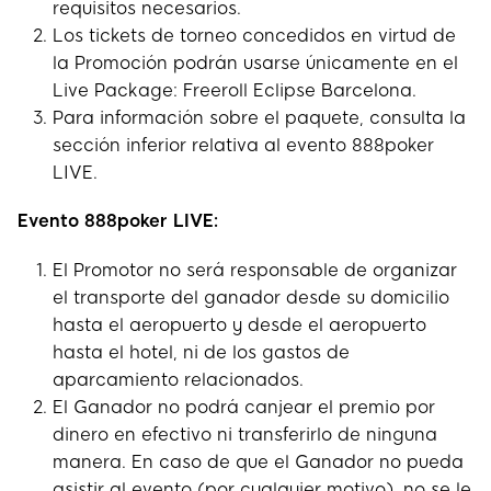
requisitos necesarios.
Los tickets de torneo concedidos en virtud de
la Promoción podrán usarse únicamente en el
Live Package: Freeroll Eclipse Barcelona.
Para información sobre el paquete, consulta la
sección inferior relativa al evento 888poker
LIVE.
Evento 888poker LIVE:
El Promotor no será responsable de organizar
el transporte del ganador desde su domicilio
hasta el aeropuerto y desde el aeropuerto
hasta el hotel, ni de los gastos de
aparcamiento relacionados.
El Ganador no podrá canjear el premio por
dinero en efectivo ni transferirlo de ninguna
manera. En caso de que el Ganador no pueda
asistir al evento (por cualquier motivo), no se le