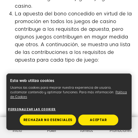
casino.
La apuesta del bono concedido en virtud de la
promoción en todos los juegos de casino
contribuye a los requisitos de apuesta, pero
algunos juegos contribuyen en mayor medida
que otros. A continuación, se muestra una lista
de las contribuciones a los requisitos de
apuesta para cada tipo de juego:
Contribuciones de apuesta:
Esta web utiliza cookies
Usamos las cookies para mejorar nuestra experiencia de usuario,
Contribu
customizar contenido y optimizar funciones. Para más información:
Política
de Cookies
Categoría de juego
ción
(juego)
PERSONALIZAR LAS COOKIES
RECHAZAR NO ESENCIALES
ACEPTAR
Todas las modalidades de slots,
100%
Inicio
Poker
Torneos
Promociones
excepto Video Poker