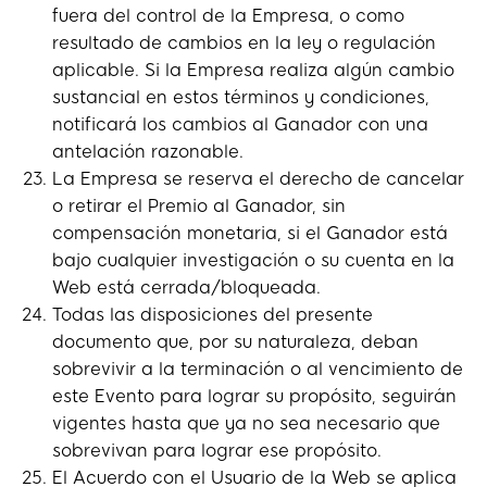
fuera del control de la Empresa, o como
resultado de cambios en la ley o regulación
aplicable. Si la Empresa realiza algún cambio
sustancial en estos términos y condiciones,
notificará los cambios al Ganador con una
antelación razonable.
La Empresa se reserva el derecho de cancelar
o retirar el Premio al Ganador, sin
compensación monetaria, si el Ganador está
bajo cualquier investigación o su cuenta en la
Web está cerrada/bloqueada.
Todas las disposiciones del presente
documento que, por su naturaleza, deban
sobrevivir a la terminación o al vencimiento de
este Evento para lograr su propósito, seguirán
vigentes hasta que ya no sea necesario que
sobrevivan para lograr ese propósito.
El Acuerdo con el Usuario de la Web se aplica