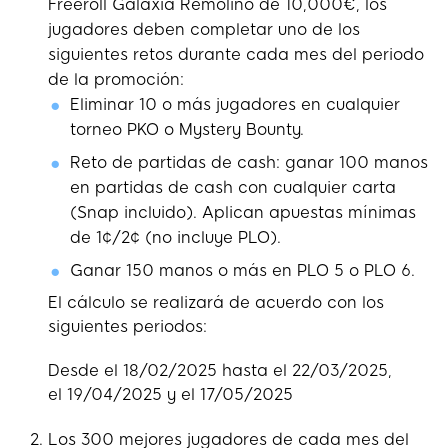
Freeroll Galaxia Remolino de 10,000€, los
jugadores deben completar uno de los
siguientes retos durante cada mes del periodo
de la promoción:
Eliminar 10 o más jugadores en cualquier
torneo PKO o Mystery Bounty.
Reto de partidas de cash: ganar 100 manos
en partidas de cash con cualquier carta
(Snap incluido). Aplican apuestas mínimas
de 1¢/2¢ (no incluye PLO).
Ganar 150 manos o más en PLO 5 o PLO 6.
El cálculo se realizará de acuerdo con los
siguientes periodos:
Desde el 18/02/2025 hasta el 22/03/2025,
el 19/04/2025 y el 17/05/2025
Los 300 mejores jugadores de cada mes del