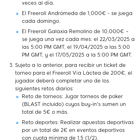
veces al día.
El Freeroll Andrómeda de 1,000€ - se juega
cada domingo.
El Freeroll Galaxia Remolino de 10,000€ –
se juega una vez cada mes: el 22/03/2025 a
las 5:00 PM GMT, el 19/04/2025 a las 5:00
PM GMT, y el 17/05/2025 a la 5:00 PM GMT.
Sujeto a lo anterior, para recibir un ticket de
torneo para el Freeroll Vía Láctea de 200€, el
jugador deberá completar uno de los
siguientes retos diarios:
Reto de torneos: Jugar torneos de poker
(BLAST incluido) cuyos buy-in's sumen un
total de 5€ o más.
Reto deportes: Realizar apuestas deportivas
por un total de 2€ en eventos deportivos
con cuota mínima de 1.5 (1/2).