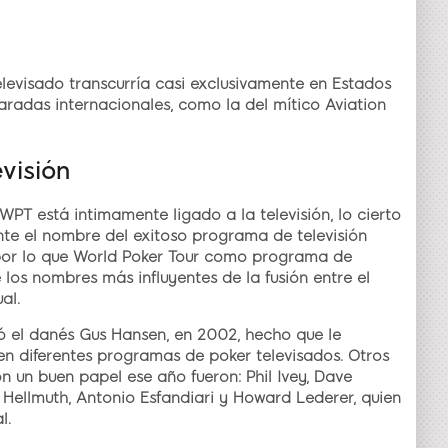
elevisado transcurría casi exclusivamente en Estados
radas internacionales, como la del mítico Aviation
visión
T está intimamente ligado a la televisión, lo cierto
te el nombre del exitoso programa de televisión
por lo que World Poker Tour como programa de
 los nombres más influyentes de la fusión entre el
al.
nó el danés Gus Hansen, en 2002, hecho que le
en diferentes programas de poker televisados. Otros
 un buen papel ese año fueron: Phil Ivey, Dave
hil Hellmuth, Antonio Esfandiari y Howard Lederer, quien
l.