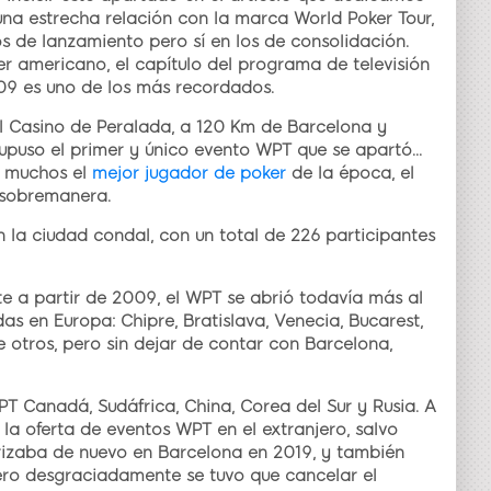
una estrecha relación con la marca World Poker Tour,
os de lanzamiento pero sí en los de consolidación.
ker americano, el capítulo del programa de televisión
9 es uno de los más recordados.
el Casino de Peralada, a 120 Km de Barcelona y
upuso el primer y único evento WPT que se apartó...
a muchos el
mejor jugador de poker
de la época, el
 sobremanera.
 la ciudad condal, con un total de 226 participantes
te a partir de 2009, el WPT se abrió todavía más al
as en Europa: Chipre, Bratislava, Venecia, Bucarest,
re otros, pero sin dejar de contar con Barcelona,
T Canadá, Sudáfrica, China, Corea del Sur y Rusia. A
 la oferta de eventos WPT en el extranjero, salvo
rizaba de nuevo en Barcelona en 2019, y también
ero desgraciadamente se tuvo que cancelar el