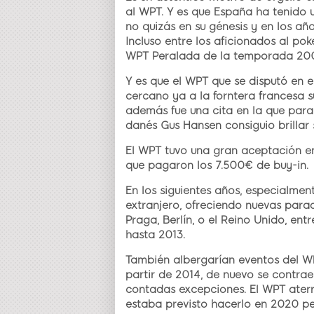
al WPT. Y es que España ha tenido 
no quizás en su génesis y en los añ
Incluso entre los aficionados al po
WPT Peralada de la temporada 200
Y es que el WPT que se disputó en 
cercano ya a la forntera francesa s
además fue una cita en la que par
danés Gus Hansen consiguio brillar
El WPT tuvo una gran aceptación en
que pagaron los 7.500€ de buy-in.
En los siguientes años, especialmen
extranjero, ofreciendo nuevas parad
Praga, Berlín, o el Reino Unido, ent
hasta 2013.
También albergarían eventos del WP
partir de 2014, de nuevo se contrae
contadas excepciones. El WPT ater
estaba previsto hacerlo en 2020 p