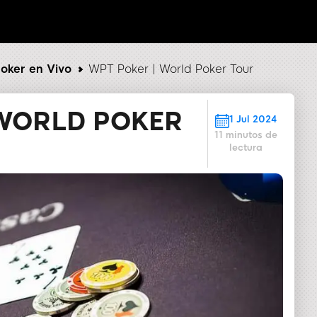
oker en Vivo
WPT Poker | World Poker Tour
 WORLD POKER
1 Jul 2024
11 minutos de
lectura