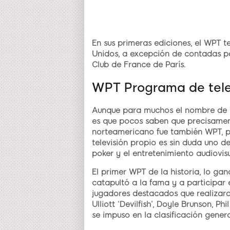
En sus primeras ediciones, el WPT t
Unidos, a excepción de contadas pa
Club de France de París.
WPT Programa de tele
Aunque para muchos el nombre de WP
es que pocos saben que precisamen
norteamericano fue también WPT, 
televisión propio es sin duda uno de
poker y el entretenimiento audiovisu
El primer WPT de la historia, lo ga
catapultó a la fama y a participar 
jugadores destacados que realizaron
Ulliott ‘Devilfish’, Doyle Brunson, P
se impuso en la clasificación genera