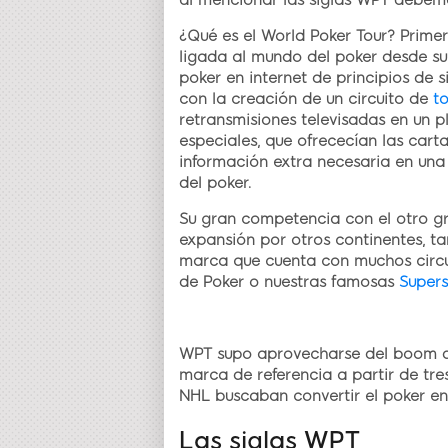
al mencionar las siglas WPT debemos
¿Qué es el World Poker Tour? Prime
ligada al mundo del poker desde su
poker en internet de principios de 
con la creación de un circuito de
t
retransmisiones televisadas en un p
especiales, que ofrececían las cart
información extra necesaria en una
del poker.
Su gran competencia con el otro gr
expansión por otros continentes, t
marca que cuenta con muchos circ
de Poker o nuestras famosas
Supers
WPT supo aprovecharse del boom d
marca de referencia a partir de tr
NHL buscaban convertir el poker e
Las siglas WPT