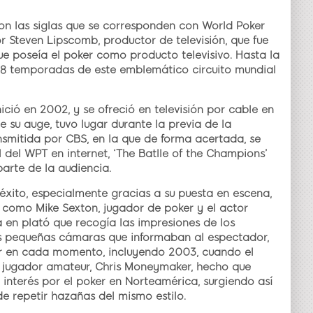
n las siglas que se corresponden con World Poker
or Steven Lipscomb, productor de televisión, que fue
e poseía el poker como producto televisivo. Hasta la
 18 temporadas de este emblemático circuito mundial
nició en 2002, y se ofreció en televisión por cable en
 su auge, tuvo lugar durante la previa de la
smitida por CBS, en la que de forma acertada, se
 del WPT en internet, ‘The Batlle of the Champions’
arte de la audiencia.
 éxito, especialmente gracias a su puesta en escena,
como Mike Sexton, jugador de poker y el actor
 en plató que recogía las impresiones de los
as pequeñas cámaras que informaban al espectador,
r en cada momento, incluyendo 2003, cuando el
 jugador amateur, Chris Moneymaker, hecho que
interés por el poker en Norteamérica, surgiendo así
 repetir hazañas del mismo estilo.