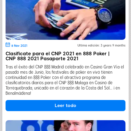
Ultima edición: 3 years 9 months
8 Nov 2021
Clasificate para el CNP 2021 en 888 Poker |
CNP 888 2021 Pasaporte 2021
Tras el éxito del CNP 888 Madrid celebrado en Casino Gran Vía el
pasado mes de Junio, los festivales de poker en vivo tienen
continuidad en 888 Poker con el atractivo programa de
clasificatorios diarios para el CNP 888 Malaga en Casino de
Torrequebrada, unicado en el corazón de la Costa del Sol... ¡ en
Benalmádena!
Leer todo