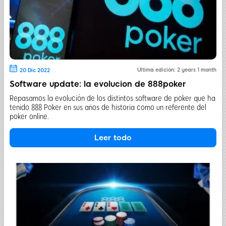
Ultima edición: 2 years 1 month
20 Dic 2022
Software update: la evolucion de 888poker
Repasamos la evolución de los distintos software de poker que ha
tenido 888 Poker en sus años de historia como un referente del
poker online.
Leer todo