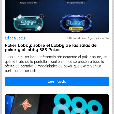
Ultima edición: 3 years 7 months
20 Dic 2022
Poker Lobby: sobre el Lobby de las salas de
poker y el lobby 888 Poker
Lobby en poker hace referencia básicamente al poker online, ya
que se trata de la pantalla inicial en la que se presenta toda la
oferta de partidas y modalidades de poker que existen en un
portal de poker online,
Leer todo