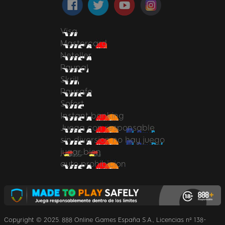
Visa
Mastercard
Neteller
Paypal
Skrill
Paysafe
Sofort
Instant banking
Juega con responsable
sin diversion no hay juego
jugar bien
auto prohibicion
Copyright © 2025. 888 Online Games España S.A., Licencias nº 138-