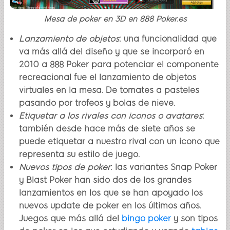
Mesa de poker en 3D en 888 Poker.es
Lanzamiento de objetos
: una funcionalidad que
va más allá del diseño y que se incorporó en
2010 a 888 Poker para potenciar el componente
recreacional fue el lanzamiento de objetos
virtuales en la mesa. De tomates a pasteles
pasando por trofeos y bolas de nieve.
Etiquetar a los rivales con iconos o avatares
:
también desde hace más de siete años se
puede etiquetar a nuestro rival con un icono que
representa su estilo de juego.
Nuevos tipos de poker
: las variantes Snap Poker
y Blast Poker han sido dos de los grandes
lanzamientos en los que se han apoyado los
nuevos update de poker en los últimos años.
Juegos que más allá del
bingo poker
y son tipos