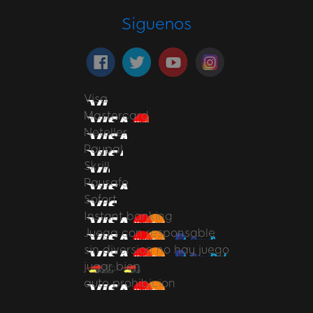
Síguenos
Visa
Mastercard
Neteller
Paypal
Skrill
Paysafe
Sofort
Instant banking
Juega con responsable
sin diversion no hay juego
jugar bien
auto prohibicion