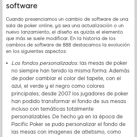
software
Cuando presenciamos un cambio de software de una
sala de poker online, ya sea una actualización o un
nuevo lanzamiento, el diseño es quizás el elemento
que más se suele modificar. En la historia de los
cambios de software de 888 destacamos la evolución
en los siguientes aspectos:
Los fondos personalizados:
las mesas de poker
no siempre han tenido la misma forma. Además
de poder cambiar el color del tapete, con el
azul, el verde y el negro como colores
principales; desde 2007 los jugadores de poker
han podido transformar el fondo de sus mesas
incluso con temáticas totalmente
personalizables. De hecho ya en la época de
Pacific Poker se pudo personalizar el fondo de
las mesas con imagenes de atletismo, como