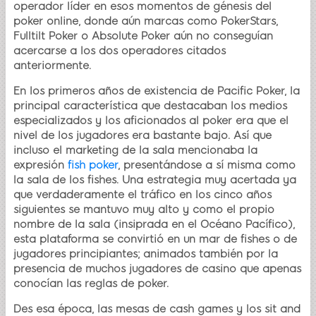
operador líder en esos momentos de génesis del
poker online, donde aún marcas como PokerStars,
Fulltilt Poker o Absolute Poker aún no conseguían
acercarse a los dos operadores citados
anteriormente.
En los primeros años de existencia de Pacific Poker, la
principal característica que destacaban los medios
especializados y los aficionados al poker era que el
nivel de los jugadores era bastante bajo. Así que
incluso el marketing de la sala mencionaba la
expresión
fish poker
, presentándose a sí misma como
la sala de los fishes. Una estrategia muy acertada ya
que verdaderamente el tráfico en los cinco años
siguientes se mantuvo muy alto y como el propio
nombre de la sala (insiprada en el Océano Pacífico),
esta plataforma se convirtió en un mar de fishes o de
jugadores principiantes; animados también por la
presencia de muchos jugadores de casino que apenas
conocían las reglas de poker.
Des esa época, las mesas de cash games y los sit and