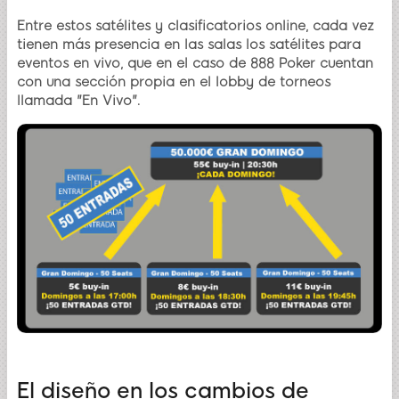
Entre estos satélites y clasificatorios online, cada vez
tienen más presencia en las salas los satélites para
eventos en vivo, que en el caso de 888 Poker cuentan
con una sección propia en el lobby de torneos
llamada "En Vivo".
El diseño en los cambios de