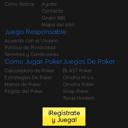
Cómo Retirar
Ayuda
Contacto
Grupo 888
Mapa del sitio
Juego Responsable
Acuerdo con el Usuario
Política de Privacidad
Terminos y Condiciones
Como Jugar Poker
Juegos De Poker
Calculadora de Poker
BLAST Poker
Estrategias De Poker
Omaha Hi-Lo
Manos de Poker
Omaha Poker
Reglas del Poker
Snap Poker
Texas Holdem
¡Regístrate
y Juega!