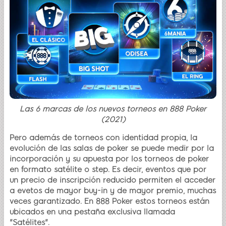
Las 6 marcas de los nuevos torneos en 888 Poker
(2021)
Pero además de torneos con identidad propia, la
evolución de las salas de poker se puede medir por la
incorporación y su apuesta por los torneos de poker
en formato satélite o step. Es decir, eventos que por
un precio de inscripción reducido permiten el acceder
a evetos de mayor buy-in y de mayor premio, muchas
veces garantizado. En 888 Poker estos torneos están
ubicados en una pestaña exclusiva llamada
"Satélites".