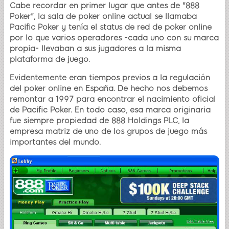
Cabe recordar en primer lugar que antes de "888
Poker", la sala de poker online actual se llamaba
Pacific Poker y tenía el status de red de poker online
por lo que varios operadores -cada uno con su marca
propia- llevaban a sus jugadores a la misma
plataforma de juego.
Evidentemente eran tiempos previos a la regulación
del poker online en España. De hecho nos debemos
remontar a 1997 para encontrar el nacimiento oficial
de Pacific Poker. En todo caso, esa marca originaria
fue siempre propiedad de 888 Holdings PLC, la
empresa matriz de uno de los grupos de juego más
importantes del mundo.