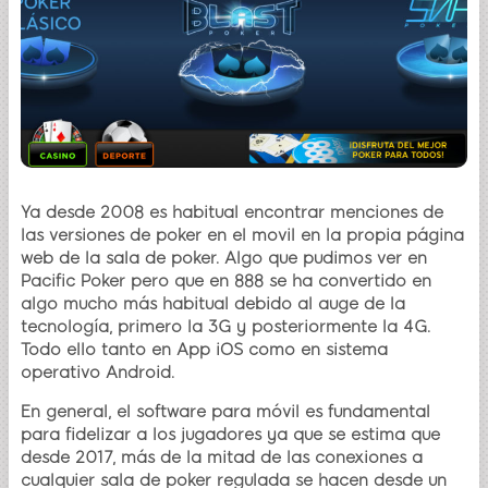
Ya desde 2008 es habitual encontrar menciones de
las versiones de poker en el movil en la propia página
web de la sala de poker. Algo que pudimos ver en
Pacific Poker pero que en 888 se ha convertido en
algo mucho más habitual debido al auge de la
tecnología, primero la 3G y posteriormente la 4G.
Todo ello tanto en App iOS como en sistema
operativo Android.
En general, el software para móvil es fundamental
para fidelizar a los jugadores ya que se estima que
desde 2017, más de la mitad de las conexiones a
cualquier sala de poker regulada se hacen desde un