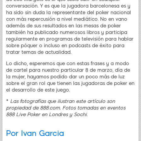
conversación. Y es que la jugadora barcelonesa es y
ha sido sin duda la representante del poker nacional
con más repercusión a nivel mediático. No en vano
además de sus resultados en las mesas de poker
también ha publicado numerosos libros y participa
regularmente en programas de televisión para hablar
sobre póquer o incluso en podcasts de éxito para
tratar temas de actualidad.
Lo dicho, esperemos que con estas frases y a modo
de cartel para nuestro particular 8 de marzo, día de
la mujer, hayamos podido dar un poco más de luz
sobre el gran rol que tienen las jugadoras de poker en
el desarrollo de este juego.
*
Las fotografías que ilustran este artículo son
propiedad de 888.com. Fotos tomadas en eventos
888 Live Poker en Londres y Sochi.
Por
Ivan Garcia