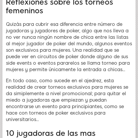
Reflexiones sobre los torneos
femeninos
Quizás para cubrir esa diferencia entre número de
jugadoras y jugadores de poker, algo que nos lleva a
no ver nunca ningún nombre de chica entre las listas
al mejor jugador de poker del mundo, algunos eventos
son exclusivos para mujeres. Una realidad que se
puede ver en circuitos de poker donde alguno de sus
side events o eventos pararelos se llama torneo para
mujeres y permite únicamente la entrada a chicas...
En todo caso, como sucede en el ajedrez, esta
realidad de crear torneos exclusivos para mujeres se
da simiplemente a nivel promocional; para quitar el
miedo a jugadoras que empiezan y puedan
encontrarse un evento para principiantes, como se
hace con torneos de poker exclusivos para
universitarios...
10 jugadoras de las mas