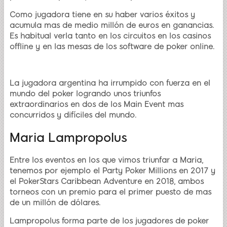
Como jugadora tiene en su haber varios éxitos y
acumula mas de medio millón de euros en ganancias.
Es habitual verla tanto en los circuitos en los casinos
offline y en las mesas de los software de poker online.
La jugadora argentina ha irrumpido con fuerza en el
mundo del poker logrando unos triunfos
extraordinarios en dos de los Main Event mas
concurridos y difíciles del mundo.
Maria Lampropolus
Entre los eventos en los que vimos triunfar a Maria,
tenemos por ejemplo el Party Poker Millions en 2017 y
el PokerStars Caribbean Adventure en 2018, ambos
torneos con un premio para el primer puesto de mas
de un millón de dólares.
Lampropolus forma parte de los jugadores de poker