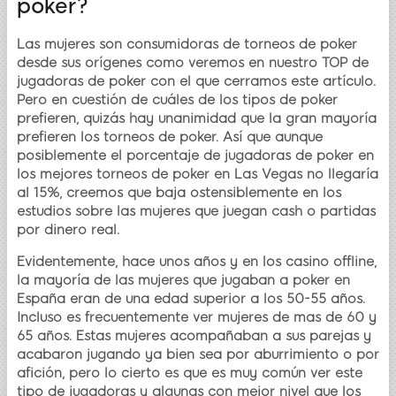
poker?
Las mujeres son consumidoras de torneos de poker
desde sus orígenes como veremos en nuestro TOP de
jugadoras de poker con el que cerramos este artículo.
Pero en cuestión de cuáles de los tipos de poker
prefieren, quizás hay unanimidad que la gran mayoría
prefieren los torneos de poker. Así que aunque
posiblemente el porcentaje de jugadoras de poker en
los mejores torneos de poker en Las Vegas no llegaría
al 15%, creemos que baja ostensiblemente en los
estudios sobre las mujeres que juegan cash o partidas
por dinero real.
Evidentemente, hace unos años y en los casino offline,
la mayoría de las mujeres que jugaban a poker en
España eran de una edad superior a los 50-55 años.
Incluso es frecuentemente ver mujeres de mas de 60 y
65 años. Estas mujeres acompañaban a sus parejas y
acabaron jugando ya bien sea por aburrimiento o por
afición, pero lo cierto es que es muy común ver este
tipo de jugadoras y algunas con mejor nivel que los