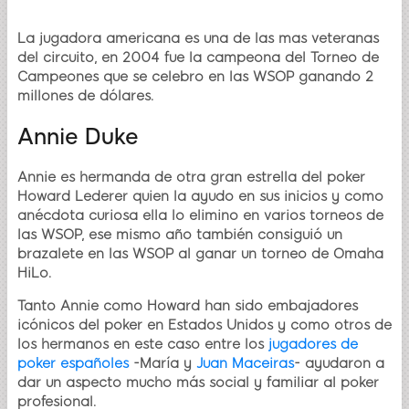
La jugadora americana es una de las mas veteranas
del circuito, en 2004 fue la campeona del Torneo de
Campeones que se celebro en las WSOP ganando 2
millones de dólares.
Annie Duke
Annie es hermanda de otra gran estrella del poker
Howard Lederer quien la ayudo en sus inicios y como
anécdota curiosa ella lo elimino en varios torneos de
las WSOP, ese mismo año también consiguió un
brazalete en las WSOP al ganar un torneo de Omaha
HiLo.
Tanto Annie como Howard han sido embajadores
icónicos del poker en Estados Unidos y como otros de
los hermanos en este caso entre los
jugadores de
poker españoles
-María y
Juan Maceiras
- ayudaron a
dar un aspecto mucho más social y familiar al poker
profesional.