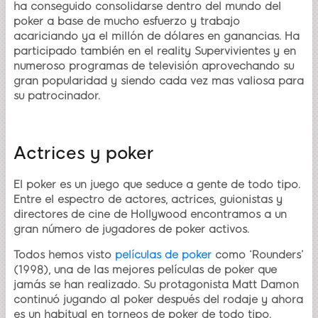
ha conseguido consolidarse dentro del mundo del
poker a base de mucho esfuerzo y trabajo
acariciando ya el millón de dólares en ganancias. Ha
participado también en el reality Supervivientes y en
numeroso programas de televisión aprovechando su
gran popularidad y siendo cada vez mas valiosa para
su patrocinador.
Actrices y poker
El poker es un juego que seduce a gente de todo tipo.
Entre el espectro de actores, actrices, guionistas y
directores de cine de Hollywood encontramos a un
gran número de jugadores de poker activos.
Todos hemos visto
películas de poker
como ‘Rounders’
(1998), una de las mejores películas de poker que
jamás se han realizado. Su protagonista Matt Damon
continuó jugando al poker después del rodaje y ahora
es un habitual en torneos de poker de todo tipo.