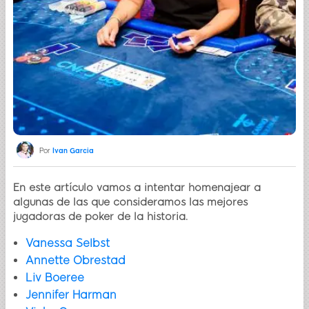
Por
Ivan Garcia
En este artículo vamos a intentar homenajear a
algunas de las que consideramos las mejores
jugadoras de poker de la historia.
Vanessa Selbst
Annette Obrestad
Liv Boeree
Jennifer Harman