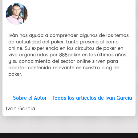
Iván nos ayuda a comprender algunos de los temas
de actualidad del poker, tanto presencial como
online. Su experiencia en los circuitos de poker en
vivo organizados por 888poker en los últimos años
y su conocimiento del sector online sirven para
aportar contenido relevante en nuestro blog de
poker.
Sobre el Autor
Todos los articulos de Ivan Garcia
Ivan Garcia