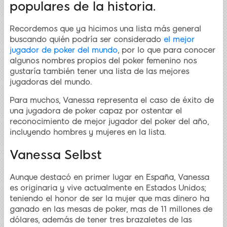
populares de la historia.
Recordemos que ya hicimos una lista más general
buscando quién podría ser considerado
el mejor
jugador de poker del mundo
, por lo que para conocer
algunos nombres propios del poker femenino nos
gustaría también tener una lista de las mejores
jugadoras del mundo.
Para muchos, Vanessa representa el caso de éxito de
una jugadora de poker capaz por ostentar el
reconocimiento de mejor jugador del poker del año,
incluyendo hombres y mujeres en la lista.
Vanessa Selbst
Aunque destacó en primer lugar en España, Vanessa
es originaria y vive actualmente en Estados Unidos;
teniendo el honor de ser la mujer que mas dinero ha
ganado en las mesas de poker, mas de 11 millones de
dólares, además de tener tres brazaletes de las