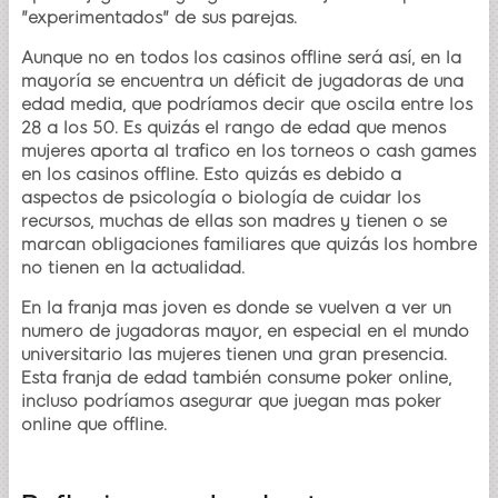
"experimentados" de sus parejas.
Aunque no en todos los casinos offline será así, en la
mayoría se encuentra un déficit de jugadoras de una
edad media, que podríamos decir que oscila entre los
28 a los 50. Es quizás el rango de edad que menos
mujeres aporta al trafico en los torneos o cash games
en los casinos offline. Esto quizás es debido a
aspectos de psicología o biología de cuidar los
recursos, muchas de ellas son madres y tienen o se
marcan obligaciones familiares que quizás los hombre
no tienen en la actualidad.
En la franja mas joven es donde se vuelven a ver un
numero de jugadoras mayor, en especial en el mundo
universitario las mujeres tienen una gran presencia.
Esta franja de edad también consume poker online,
incluso podríamos asegurar que juegan mas poker
online que offline.