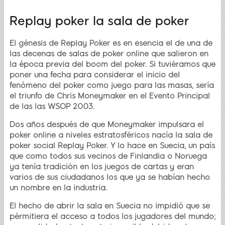
Replay poker la sala de poker
El génesis de Replay Poker es en esencia el de una de
las decenas de salas de poker online que salieron en
la época previa del boom del poker. Si tuviéramos que
poner una fecha para considerar el inicio del
fenómeno del poker como juego para las masas, sería
el triunfo de Chris Moneymaker en el Evento Principal
de las las WSOP 2003.
Dos años después de que Moneymaker impulsara el
poker online a niveles estratosféricos nacía la sala de
poker social Replay Poker. Y lo hace en Suecia, un país
que como todos sus vecinos de Finlandia o Noruega
ya tenía tradición en los juegos de cartas y eran
varios de sus ciudadanos los que ya se habían hecho
un nombre en la industria.
El hecho de abrir la sala en Suecia no impidió que se
pèrmitiera el acceso a todos los jugadores del mundo;