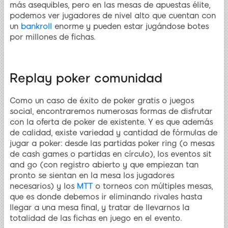
más asequibles, pero en las mesas de apuestas élite,
podemos ver jugadores de nivel alto que cuentan con
un
bankroll
enorme y pueden estar jugándose botes
por millones de fichas.
Replay poker comunidad
Como un caso de éxito de poker gratis o juegos
social, encontraremos numerosas formas de disfrutar
con la oferta de poker de existente. Y es que además
de calidad, existe variedad y cantidad de fórmulas de
jugar a poker: desde las partidas poker ring (o mesas
de cash games o partidas en círculo), los eventos sit
and go (con registro abierto y que empiezan tan
pronto se sientan en la mesa los jugadores
necesarios) y los
MTT
o torneos con múltiples mesas,
que es donde debemos ir eliminando rivales hasta
llegar a una mesa final, y tratar de llevarnos la
totalidad de las fichas en juego en el evento.