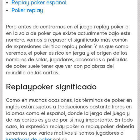
Replay poker español
Poker replay
Pero antes de centrarnos en el juego replay poker o
en la sala de poker que existe actualmente bajo este
nombre, vamos a repasar el significado más común
de expresiones del tipo replay poker. Y es que como
veremos, el poker es rico en jerga y el origen de los
nombres de salas, jugadores, accesorios o películas
de poker suele tener que ver con palabras del
mundillo de las cartas.
Replaypoker significado
Como en muchas ocasiones, los términos de poker en
inglés están sujetos a traducciones bastante libres en
idiomas como el español, donde la jerga del juego y
de las cartas es ya de por sí muy importante. En todo
caso, la expresión replay poker o replaypoker, debería
sonarnos por varios motivos si somos jugadores o
jugadoras de poker
online.