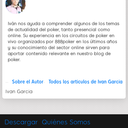
Iván nos ayuda a comprender algunos de los temas
de actualidad del poker, tanto presencial como
online. Su experiencia en los circuitos de poker en
vivo organizados por 888poker en los últimos años
y su conocimiento del sector online sirven para
aportar contenido relevante en nuestro blog de
poker.
Sobre el Autor
Todos los articulos de Ivan Garcia
Ivan Garcia
Descargar
Quiénes Somos