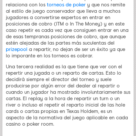
relaciona con los
torneos de poker
y que nos remite
al estilo de juego conservador que lleva a muchos
jugadores a convertirse expertos en entrar en
posiciones de cobro (ITM o In The Money) y en este
caso repetir es cada vez que consiguen entrar en una
de esas tempranas posiciones de cobro, que aunque
estén alejadas de las partes más suculentas del
prizepool
a repartir, no dejan de ser un éxito ya que
lo imporante en los torneos es cobrar.
Una tercera realidad es la que tiene que ver con el
repertir una jugada o un reparto de cartas. Esto lo
decidirá siempre el director del torneo y suele
producirse por algún error del dealer al repartir o
cuando un jugador ha mostrado involuntariamente sus
cartas. El replay a la hora de repartir un turn o un
river o incluso el repetir el reparto inicial de las hole
cards o cartas propias en Texas Holdem, es un
aspecto de la normativa del juego aplicable en cada
casino o poker room.