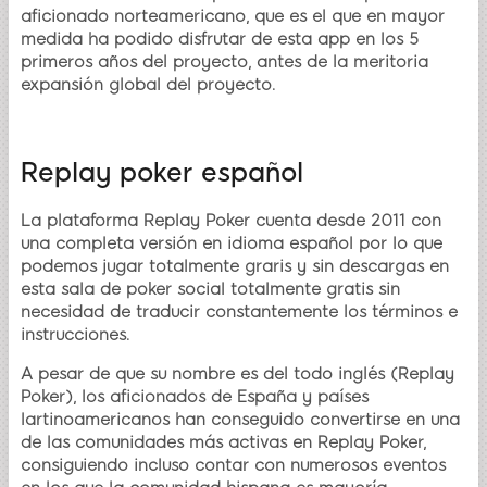
aficionado norteamericano, que es el que en mayor
medida ha podido disfrutar de esta app en los 5
primeros años del proyecto, antes de la meritoria
expansión global del proyecto.
Replay poker español
La plataforma Replay Poker cuenta desde 2011 con
una completa versión en idioma español por lo que
podemos jugar totalmente graris y sin descargas en
esta sala de poker social totalmente gratis sin
necesidad de traducir constantemente los términos e
instrucciones.
A pesar de que su nombre es del todo inglés (Replay
Poker), los aficionados de España y países
lartinoamericanos han conseguido convertirse en una
de las comunidades más activas en Replay Poker,
consiguiendo incluso contar con numerosos eventos