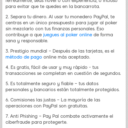
férreamente, seas novel o con experiencia, o incluso
para evitar que te quedes en la bancarrota.
2. Separa tu dinero. Al usar tu monedero PayPal, te
centras en un único presupuesto para jugar al poker
sin mezclarlo con tus finanzas personales. Eso
contribuye a que
juegues al poker online
de forma
sana y responsable.
3. Prestigio mundial – Después de las tarjetas, es el
método de pago
online más aceptado.
4. Es gratis, fácil de usar y muy rápido - tus
transacciones se completan en cuestión de segundos.
5. Es totalmente seguro y fiable – tus datos
personales y bancarios están totalmente protegidos.
6. Comisiones las justas – La mayoría de las
operaciones con PayPal son gratuitas.
7. Anti Phishing – Pay Pal combate activamente el
ciberfraude para protegerte.