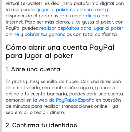
virtual (e-wallet), es decir, una plataforma digital con
la uqe puedes
jugar al poker con dinero real
y
disponer de él para enviar o recibir
dinero
por
internet. Para ser más claros, si te gusta el poker, con
PayPal puedes
realizar depósitos para jugar al poker
online
y
cobrar tus ganancias
con total confianza.
Cómo abrir una cuenta PayPal
para jugar al poker
1. Abre una cuenta
Es gratis y muy sencillo de hacer. Con una dirección
de email válida, una contraseña segura, y acceso
online a tu cuenta bancaria, puedes abrir una cuenta
personal en la
web de PayPal.es España
en cuestión
de minutos para realizar transacciones online - ya
sea enviar o recibir dinero.
2. Confirma tu identidad