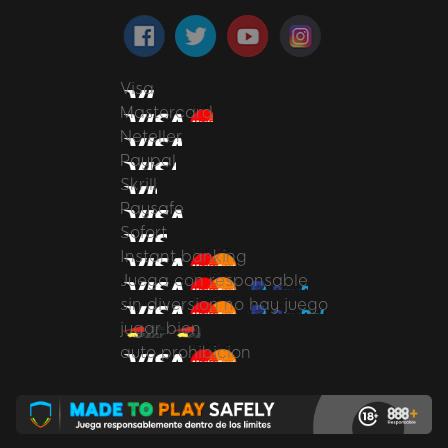
Visa
Mastercard
Neteller
Paypal
Skrill
Paysafe
Sofort
Instant banking
Juega con responsable
sin diversion no hay juego
jugar bien
auto prohibicion