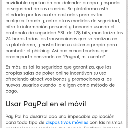
envidiable reputación por defender a capa y espada
la seguridad de sus usuarios. Su plataforma está
blindada por los cuatro costados para evitar
cualquier fraude y, entre otras medidas de seguridad,
cifra tu información personal y bancaria usando el
protocolo de seguridad SSL de 128 bits, monitoriza las
24 horas todas las transacciones que se realizan en
su plataforma, y hasta tiene un sistema propio para
combatir el phishing. Asi que nunca tendras que
preocuparte pensando en "Paypal, mi cuenta!"
Es más, es tal la seguridad que garantiza, que las
propias salas de poker online incentivan su uso
ofreciendo atractivos bonos y promociones a los
nuevos usuarios cuando lo eligen como método de
pago.
Usar PayPal en el móvil
Pay Pal ha desarrollado una impecable aplicación
para todo tipo de
dispositivos móviles
con las mismas