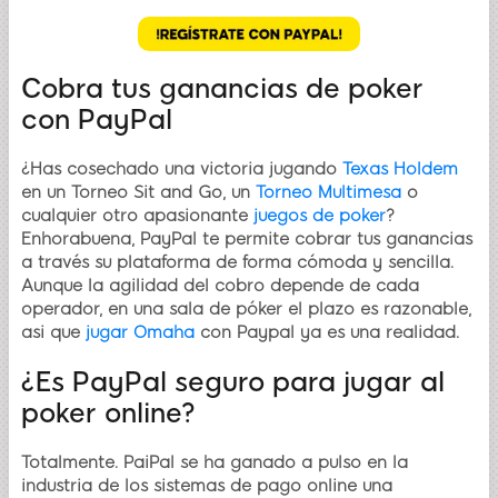
Cobra tus ganancias de poker
con PayPal
¿Has cosechado una victoria jugando
Texas Holdem
en un Torneo Sit and Go, un
Torneo Multimesa
o
cualquier otro apasionante
juegos de poker
?
Enhorabuena, PayPal te permite cobrar tus ganancias
a través su plataforma de forma cómoda y sencilla.
Aunque la agilidad del cobro depende de cada
operador, en una sala de póker el plazo es razonable,
asi que
jugar Omaha
con Paypal ya es una realidad.
¿Es PayPal seguro para jugar al
poker online?
Totalmente. PaiPal se ha ganado a pulso en la
industria de los sistemas de pago online una