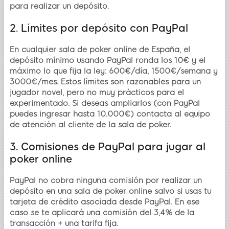
para realizar un depósito.
2. Límites por depósito con PayPal
En cualquier sala de poker online de España, el
depósito mínimo usando PayPal ronda los 10€ y el
máximo lo que fija la ley: 600€/día, 1500€/semana y
3000€/mes. Estos límites son razonables para un
jugador novel, pero no muy prácticos para el
experimentado. Si deseas ampliarlos (con PayPal
puedes ingresar hasta 10.000€) contacta al equipo
de atención al cliente de la sala de poker.
3. Comisiones de PayPal para jugar al
poker online
PayPal no cobra ninguna comisión por realizar un
depósito en una sala de poker online salvo si usas tu
tarjeta de crédito asociada desde PayPal. En ese
caso se te aplicará una comisión del 3,4% de la
transacción + una tarifa fija.