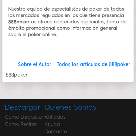
Nuestro equipo de especialistas de poker de todos
los mercados regulados en los que tiene presencia
888poker
os ofrece contenidos especiales, tanto de
ámbito promocional como información general
sobre el poker online.
Sobre el Autor
Todos los articulos de 888poker
888poker
Descargar
Quiénes Somos
Cómo Depositar
Afiliados
Cómo Retirar
Ayuda
Contacto