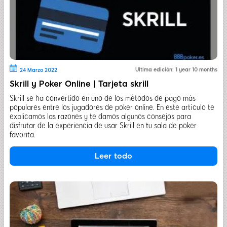
Ultima edición: 1 year 10 months
24 Marzo 2022
Skrill y Poker Online | Tarjeta skrill
Skrill se ha convertido en uno de los métodos de pago más
populares entre los jugadores de poker online. En este artículo te
explicamos las razones y te damos algunos consejos para
disfrutar de la experiencia de usar Skrill en tu sala de poker
favorita.
Leer todo