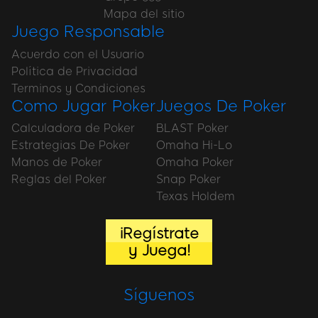
Mapa del sitio
Juego Responsable
Acuerdo con el Usuario
Política de Privacidad
Terminos y Condiciones
Como Jugar Poker
Juegos De Poker
Calculadora de Poker
BLAST Poker
Estrategias De Poker
Omaha Hi-Lo
Manos de Poker
Omaha Poker
Reglas del Poker
Snap Poker
Texas Holdem
¡Regístrate
y Juega!
Síguenos