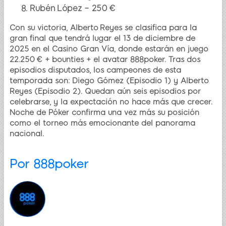
Rubén López – 250 €
Con su victoria, Alberto Reyes se clasifica para la
gran final que tendrá lugar el 13 de diciembre de
2025 en el Casino Gran Vía, donde estarán en juego
22.250 € + bounties + el avatar 888poker. Tras dos
episodios disputados, los campeones de esta
temporada son: Diego Gómez (Episodio 1) y Alberto
Reyes (Episodio 2). Quedan aún seis episodios por
celebrarse, y la expectación no hace más que crecer.
Noche de Póker confirma una vez más su posición
como el torneo más emocionante del panorama
nacional.
Por
888poker