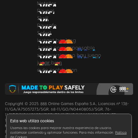
Neteller
Paypal
Skrill
Paysafe
Sofort
Instant banking
Juega con responsable
sin diversion no hay juego
jugar bien
auto prohibicion
Copyright © 2025. 888 Online Games España S.A., Licencias nº 138-
11/GA/A75057273/SGR, 68-11/GO/N0440805J/SGR, 76-
11/ADC/N0440805J/SGR, 70-11/BNG/N0440805J/SGR, 73-
11/BLJ/N0440805J/SGR, 71-11/POQ/N0440805J7SGR,
Esta web utiliza cookies
MAZ/2014/008, una filial de evoke Plc.
Usamos las cookies para mejorar nuestra experiencia de usuario,
888 Online Games España S.A. es una sociedad inscrita en Ceuta;
customizar contenido y optimizar funciones. Para más información:
Política
Domicilio social: Calle Millán Astray nº1, 51001, Ceuta, España.
de Cookies