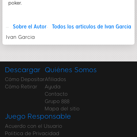
poker.
Sobre el Autor
Todos los articulos de Ivan Garcia
Ivan Garcia
Descargar
Quiénes Somos
Cómo Depositar
Afiliados
Cómo Retirar
Ayuda
Contacto
Grupo 888
Mapa del sitio
Juego Responsable
Acuerdo con el Usuario
Política de Privacidad