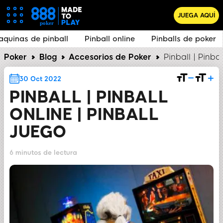
JUEGA AQUÍ
nball
Pinball online
Pinballs de poker
Pinball y p
Poker
Blog
Accesorios de Poker
Pinball | Pinbal
30 Oct 2022
PINBALL | PINBALL
ONLINE | PINBALL
JUEGO
6 minutos de lectura
COMPARTIR