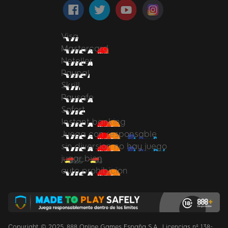
Visa
Mastercard
Neteller
Paypal
Skrill
Paysafe
Sofort
Instant banking
Juega con responsable
sin diversion no hay juego
jugar bien
auto prohibicion
Copyright © 2025. 888 Online Games España S.A., Licencias nº 138-