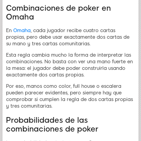
Combinaciones de poker en
Omaha
En
Omaha
, cada jugador recibe cuatro cartas
propias, pero debe usar exactamente dos cartas de
su mano y tres cartas comunitarias.
Esta regla cambia mucho la forma de interpretar las
combinaciones. No basta con ver una mano fuerte en
la mesa: el jugador debe poder construirla usando
exactamente dos cartas propias.
Por eso, manos como color, full house o escalera
pueden parecer evidentes, pero siempre hay que
comprobar si cumplen la regla de dos cartas propias
y tres comunitarias.
Probabilidades de las
combinaciones de poker