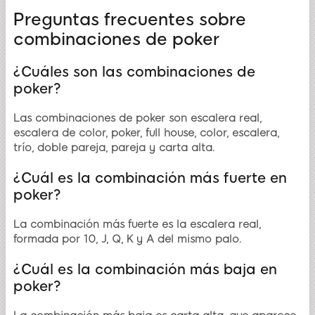
Preguntas frecuentes sobre
combinaciones de poker
¿Cuáles son las combinaciones de
poker?
Las combinaciones de poker son escalera real,
escalera de color, poker, full house, color, escalera,
trío, doble pareja, pareja y carta alta.
¿Cuál es la combinación más fuerte en
poker?
La combinación más fuerte es la escalera real,
formada por 10, J, Q, K y A del mismo palo.
¿Cuál es la combinación más baja en
poker?