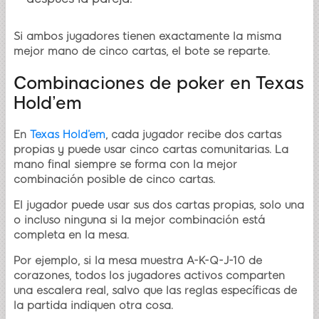
Si ambos jugadores tienen exactamente la misma
mejor mano de cinco cartas, el bote se reparte.
Combinaciones de poker en Texas
Hold’em
En
Texas Hold’em
, cada jugador recibe dos cartas
propias y puede usar cinco cartas comunitarias. La
mano final siempre se forma con la mejor
combinación posible de cinco cartas.
El jugador puede usar sus dos cartas propias, solo una
o incluso ninguna si la mejor combinación está
completa en la mesa.
Por ejemplo, si la mesa muestra A-K-Q-J-10 de
corazones, todos los jugadores activos comparten
una escalera real, salvo que las reglas específicas de
la partida indiquen otra cosa.