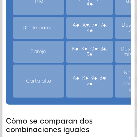
Trío
del
4♠
va
A♠, A♥, 7♦, 7♣,
Dos p
Doble pareja
K♠
un k
K♠, K♦, Q♥, 8♣,
Dos ca
Pareja
3♠
mismo
No s
A♠, K♦, 9♣, 6♥,
ni
Carta alta
2♠
comb
sup
Cómo se comparan dos
combinaciones iguales