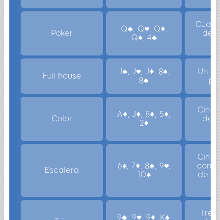
Cuatr
Q♠, Q♥, Q♦,
Poker
del
Q♣, 4♠
va
J♠, J♥, J♦, 8♣,
Un tr
Full house
8♠
pa
Cinco
A♦, J♦, 8♦, 5♦,
Color
del
2♦
p
Cinco
6♣, 7♦, 8♠, 9♥,
conse
Escalera
10♣
de cu
p
Tres
9♠, 9♥, 9♦, K♣,