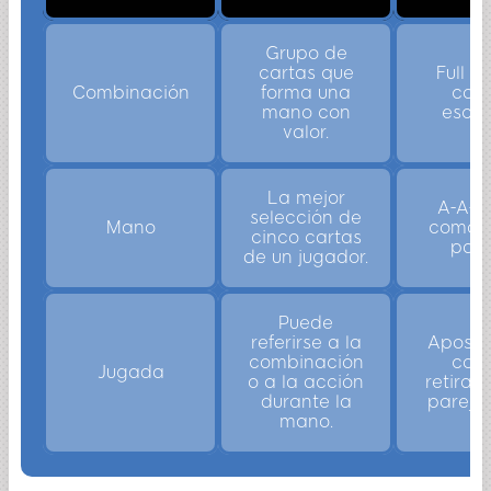
Grupo de
cartas que
Full h
Combinación
forma una
colo
mano con
escal
valor.
La mejor
A-A-K
selección de
Mano
como 
cinco cartas
pare
de un jugador.
Puede
referirse a la
Aposta
combinación
colo
Jugada
o a la acción
retirar
durante la
pareja 
mano.