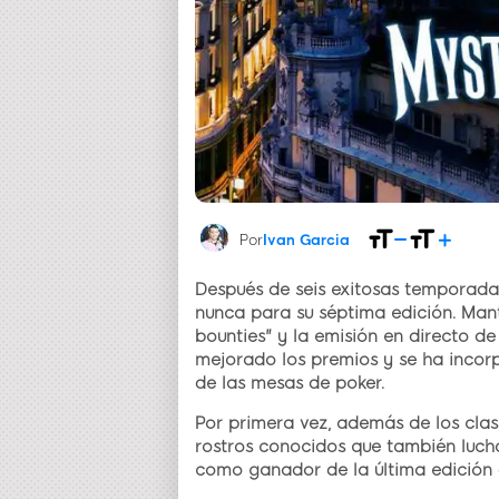
Por
Ivan Garcia
Después de seis exitosas temporada
nunca para su séptima edición. Mant
bounties" y la emisión en directo de
mejorado los premios y se ha incor
de las mesas de poker.
Por primera vez, además de los clas
rostros conocidos que también lucha
como ganador de la última edición 