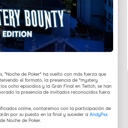
COMPARTIR
s, "Noche de Poker" ha vuelto con más fuerza que
eniendo el formato, la presencia de "mystery
 los ocho episodios y la Gran Final en Twitch, se han
porado la presencia de invitados reconocidos fuera
ificados online, contaremos con la participación de
rán por su puesto en la final y suceder a
AndyPsx
de Noche de Poker.