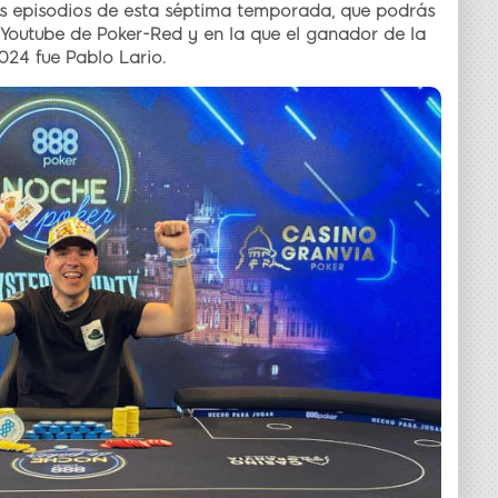
os episodios de esta séptima temporada, que podrás
 Youtube de Poker-Red y en la que el ganador de la
024 fue Pablo Lario.