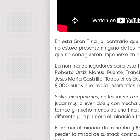
En esta Gran Final, al contrario que
no estuvo presente ninguno de los i
que no consiguieron imponerse en ni
La nomina de jugadores para esta fin
Roberto Ortiz, Manuel Puente, Franc
Jesús María Castrillo. Todos ellos de
8.000 euros que había reservados p
Salvo excepciones, en los inicios de
jugar muy prevenidos y con mucha ca
torneo y mucho menos de una final.
diferente y la primera eliminación t
El primer eliminado de la noche y 8
perder la mitad de su stack contra 