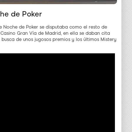
che de Poker
e Noche de Poker se disputaba como el resto de
 Casino Gran Vía de Madrid, en ella se daban cita
 busca de unos jugosos premios y los últimos Mistery