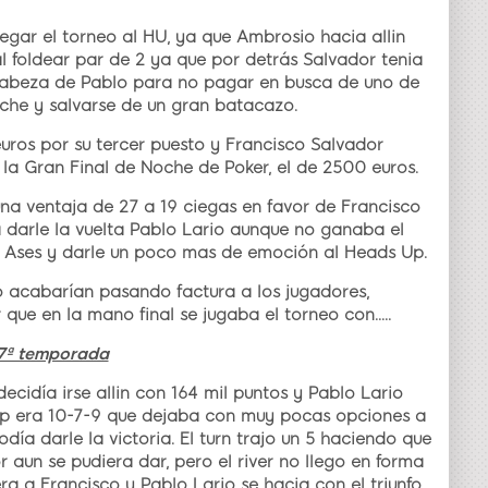
gar el torneo al HU, ya que Ambrosio hacia allin
l foldear par de 2 ya que por detrás Salvador tenia
cabeza de Pablo para no pagar en busca de uno de
che y salvarse de un gran batacazo.
ros por su tercer puesto y Francisco Salvador
la Gran Final de Noche de Poker, el de 2500 euros.
na ventaja de 27 a 19 ciegas en favor de Francisco
darle la vuelta Pablo Lario aunque no ganaba el
 Ases y darle un poco mas de emoción al Heads Up.
eo acabarían pasando factura a los jugadores,
ue en la mano final se jugaba el torneo con.....
 7ª temporada
cidía irse allin con 164 mil puntos y Pablo Lario
lop era 10-7-9 que dejaba con muy pocas opciones a
día darle la victoria. El turn trajo un 5 haciendo que
 aun se pudiera dar, pero el river no llego en forma
a a Francisco y Pablo Lario se hacia con el triunfo