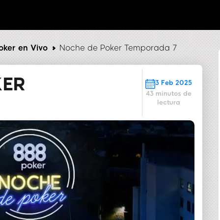
oker en Vivo
Noche de Poker Temporada 7
KER
3 Feb 2025
43 minutos de
lectura