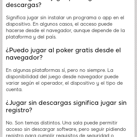
descargas?
Significa jugar sin instalar un programa o app en el
dispositivo. En algunos casos, el acceso puede
hacerse desde el navegador, aunque depende de la
plataforma y del país.
¿Puedo jugar al poker gratis desde el
navegador?
En algunas plataformas sí, pero no siempre. La
disponibilidad del juego desde navegador puede
variar según el operador, el dispositivo y el tipo de
cuenta.
¿Jugar sin descargas significa jugar sin
registro?
No. Son temas distintos. Una sala puede permitir
acceso sin descargar software, pero seguir pidiendo
registro para cumplir requisitos de seguridad o