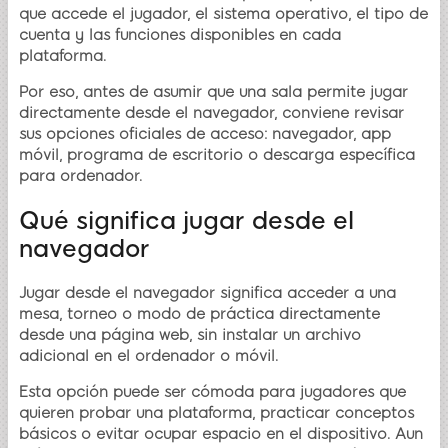
que accede el jugador, el sistema operativo, el tipo de
cuenta y las funciones disponibles en cada
plataforma.
Por eso, antes de asumir que una sala permite jugar
directamente desde el navegador, conviene revisar
sus opciones oficiales de acceso: navegador, app
móvil, programa de escritorio o descarga específica
para ordenador.
Qué significa jugar desde el
navegador
Jugar desde el navegador significa acceder a una
mesa, torneo o modo de práctica directamente
desde una página web, sin instalar un archivo
adicional en el ordenador o móvil.
Esta opción puede ser cómoda para jugadores que
quieren probar una plataforma, practicar conceptos
básicos o evitar ocupar espacio en el dispositivo. Aun