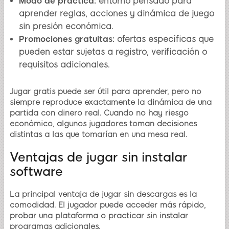
Modo de práctica:
entorno pensado para
aprender reglas, acciones y dinámica de juego
sin presión económica.
Promociones gratuitas:
ofertas específicas que
pueden estar sujetas a registro, verificación o
requisitos adicionales.
Jugar gratis puede ser útil para aprender, pero no
siempre reproduce exactamente la dinámica de una
partida con dinero real. Cuando no hay riesgo
económico, algunos jugadores toman decisiones
distintas a las que tomarían en una mesa real.
Ventajas de jugar sin instalar
software
La principal ventaja de jugar sin descargas es la
comodidad. El jugador puede acceder más rápido,
probar una plataforma o practicar sin instalar
programas adicionales.