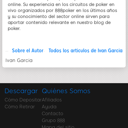
online. Su experiencia en los circuitos de poker en
vivo organizados por 888poker en los últimos años
y su conocimiento del sector online sirven para
aportar contenido relevante en nuestro blog de
poker.
Sobre el Autor
Todos los articulos de Ivan Garcia
Ivan Garcia
Descargar
Quiénes Somos
Cómo Depositar
Afiliados
Cómo Retirar
Ayuda
Contacto
Grupo 888
Mapa del sitio