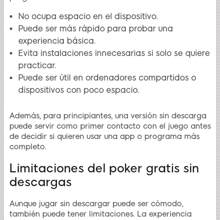
No ocupa espacio en el dispositivo.
Puede ser más rápido para probar una
experiencia básica.
Evita instalaciones innecesarias si solo se quiere
practicar.
Puede ser útil en ordenadores compartidos o
dispositivos con poco espacio.
Además, para principiantes, una versión sin descarga
puede servir como primer contacto con el juego antes
de decidir si quieren usar una app o programa más
completo.
Limitaciones del poker gratis sin
descargas
Aunque jugar sin descargar puede ser cómodo,
también puede tener limitaciones. La experiencia