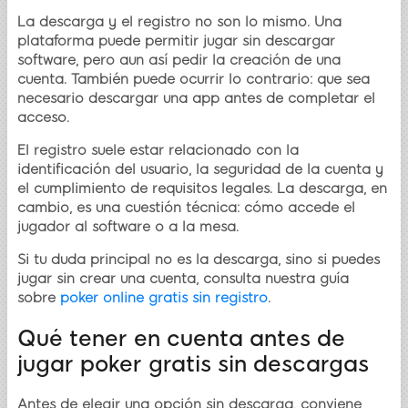
La descarga y el registro no son lo mismo. Una
plataforma puede permitir jugar sin descargar
software, pero aun así pedir la creación de una
cuenta. También puede ocurrir lo contrario: que sea
necesario descargar una app antes de completar el
acceso.
El registro suele estar relacionado con la
identificación del usuario, la seguridad de la cuenta y
el cumplimiento de requisitos legales. La descarga, en
cambio, es una cuestión técnica: cómo accede el
jugador al software o a la mesa.
Si tu duda principal no es la descarga, sino si puedes
jugar sin crear una cuenta, consulta nuestra guía
sobre
poker online gratis sin registro
.
Qué tener en cuenta antes de
jugar poker gratis sin descargas
Antes de elegir una opción sin descarga, conviene