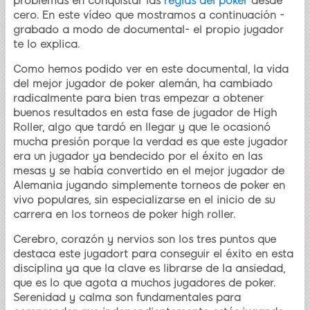
problemas en conquistar las
reglas del poker
desde
cero. En este vídeo que mostramos a continuación -
grabado a modo de documental- el propio jugador
te lo explica.
Como hemos podido ver en este documental, la vida
del mejor jugador de poker alemán, ha cambiado
radicalmente para bien tras empezar a obtener
buenos resultados en esta fase de jugador de High
Roller, algo que tardó en llegar y que le ocasionó
mucha presión porque la verdad es que este jugador
era un jugador ya bendecido por el éxito en las
mesas y se había convertido en el mejor jugador de
Alemania jugando simplemente torneos de poker en
vivo populares, sin especializarse en el inicio de su
carrera en los torneos de poker high roller.
Cerebro, corazón y nervios son los tres puntos que
destaca este jugadort para conseguir el éxito en esta
disciplina ya que la clave es librarse de la ansiedad,
que es lo que agota a muchos jugadores de poker.
Serenidad y calma son fundamentales para