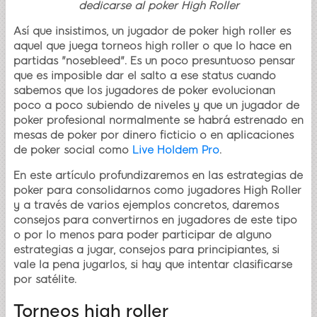
dedicarse al poker High Roller
Así que insistimos, un jugador de poker high roller es
aquel que juega torneos high roller o que lo hace en
partidas "nosebleed". Es un poco presuntuoso pensar
que es imposible dar el salto a ese status cuando
sabemos que los jugadores de poker evolucionan
poco a poco subiendo de niveles y que un jugador de
poker profesional normalmente se habrá estrenado en
mesas de poker por dinero ficticio o en aplicaciones
de poker social como
Live Holdem Pro
.
En este artículo profundizaremos en las estrategias de
poker para consolidarnos como jugadores High Roller
y a través de varios ejemplos concretos, daremos
consejos para convertirnos en jugadores de este tipo
o por lo menos para poder participar de alguno
estrategias a jugar, consejos para principiantes, si
vale la pena jugarlos, si hay que intentar clasificarse
por satélite.
Torneos high roller