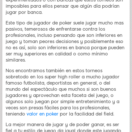
experimentados o con bancas que estos torneos son
imposibles para ellos pensar que algún día podrían
jugar por banca.
Este tipo de jugador de poker suele jugar mucho mas
pasivos, temerosos de enfrentarse contra los
profesionales, incluso pensando que son inferiores en
juego y toman peores decisiones y posiblemente eso
no es así, solo son inferiores en banca porque pueden
ser muy superiores en calidad o como mínimo
similares.
Nos encontramos también en estos torneos
sobretodo en los super high roller a mucho jugador
famoso futbolista, deportistas en general, o del
mundo del espectáculo que muchos si son buenos
jugadores y aprovechan esta faceta del juego, o
algunos solo juegan por simple entretenimiento y a
veces son presas fáciles para los profesionales,
teniendo
valor en poker
por la facilidad del field.
La mejor manera de jugar y de poder ganar, es ser
fiel a tu estilo de juego da igual donde este jugando,