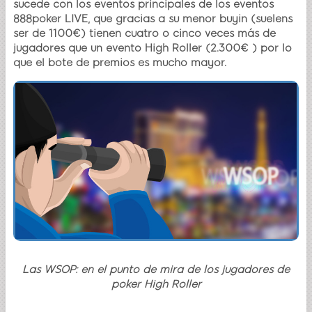
sucede con los eventos principales de los eventos
888poker LIVE, que gracias a su menor buyin (suelens
ser de 1100€) tienen cuatro o cinco veces más de
jugadores que un evento High Roller (2.300€ ) por lo
que el bote de premios es mucho mayor.
Las WSOP: en el punto de mira de los jugadores de
poker High Roller