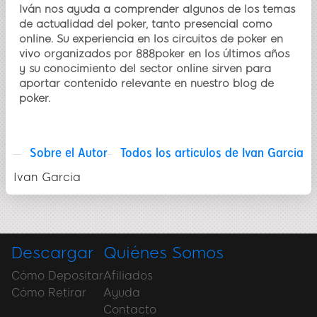
Iván nos ayuda a comprender algunos de los temas
de actualidad del poker, tanto presencial como
online. Su experiencia en los circuitos de poker en
vivo organizados por 888poker en los últimos años
y su conocimiento del sector online sirven para
aportar contenido relevante en nuestro blog de
poker.
Sobre el Autor
Todos los articulos de Ivan Garcia
Ivan Garcia
Descargar
Quiénes Somos
Cómo Depositar
Afiliados
Cómo Retirar
Ayuda
Contacto