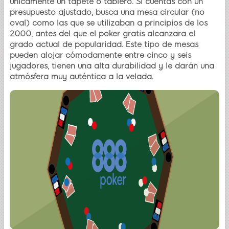
únicamente un tapete o tablero. Si cuentas con un
presupuesto ajustado, busca una mesa circular (no
oval) como las que se utilizaban a principios de los
2000, antes del que el poker gratis alcanzara el
grado actual de popularidad. Este tipo de mesas
pueden alojar cómodamente entre cinco y seis
jugadores, tienen una alta durabilidad y le darán una
atmósfera muy auténtica a la velada.