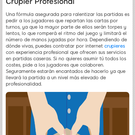
Crupier Profesional
Una fórmula asegurada para ralentizar las partidas es
pedir a los jugadores que repartan las cartas por
turnos, ya que la mayor parte de ellos serán torpes y
lentos, lo que romperá el ritmo del juego y limitará el
número de manos jugadas por hora. Dependiendo de
dónde vivas, puedes contratar por internet
crupieres
con experiencia profesional que ofrecen sus servicios
en partidas caseras. Si no quieres asumir tú todos los
costes, pide a los jugadores que colaboren.
Seguramente estarán encantados de hacerlo ya que
llevará la partida a un nivel más elevado de
profesionalidad.