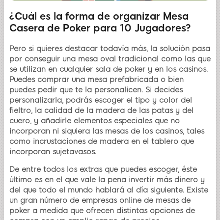
¿Cuál es la forma de organizar Mesa
Casera de Poker para 10 Jugadores?
Pero si quieres destacar todavía más, la solución pasa
por conseguir una mesa oval tradicional como las que
se utilizan en cualquier sala de poker y en los casinos.
Puedes comprar una mesa prefabricada o bien
puedes pedir que te la personalicen. Si decides
personalizarla, podrás escoger el tipo y color del
fieltro, la calidad de la madera de las patas y del
cuero, y añadirle elementos especiales que no
incorporan ni siquiera las mesas de los casinos, tales
como incrustaciones de madera en el tablero que
incorporan sujetavasos.
De entre todos los extras que puedes escoger, éste
último es en el que vale la pena invertir más dinero y
del que todo el mundo hablará al día siguiente. Existe
un gran número de empresas online de mesas de
poker a medida que ofrecen distintas opciones de