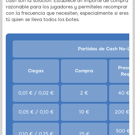
cash son la solución. Establece un importe de compra
razonable para los jugadores y permíteles recomprar
con la frecuencia que necesiten, especialmente si eres
tú quien se lleva todos los botes.
Partidas de Cash No-Lim
Presup
Ciegas
Compra
Reque
0,01 € / 0,02 €
2 €
40 € a
0,05 € / 0,10 €
10 €
200 € a
500 € a
0,10 € / 0,25 €
25 €