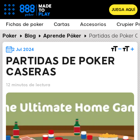
JUEGA AQUÍ
er
Cartas
Accesorios
Crupier Profesional
Se
Poker
Blog
Aprende Póker
Partidas de Poker C
2 Jul 2024
PARTIDAS DE POKER
CASERAS
12 minutos de lectura
COMPARTIR