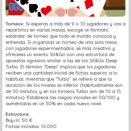
Torneos:
Si esperas a más de 9 o 10 jugadores y vas a
repartirlos en varias mesas, escoge un formato
estándar de torneo que todo el mundo conozca y
entienda. Si organizas un torneo de una sola mesa
con jugadores experimentados, sé más creativo y
ofréceles un evento Sit&Go con una estructura de
apuestas agresiva similar a las de los Sit&Go Deep
Turbo. El término “Deep” implica que los jugadores
reciben una cantidad inicial de fichas superior a lo
habitual, mientras que “Turbo” se refiere a que la
duración de los niveles es inferior (habitualmente son
de 30 minutos, y en los torneos Turbo son de 10 a 15
minutos). Establece las ciegas iniciales en 50/100 y
auméntalas en un 50% en cada nuevo nivel.
Estructura:
Buy-in: 50 €
Fichas iniciales: 10.000