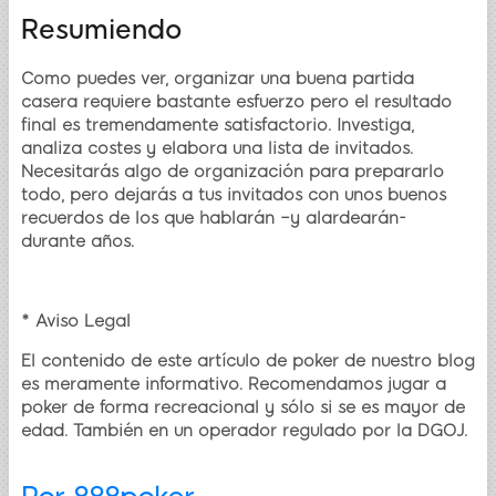
Resumiendo
Como puedes ver, organizar una buena partida
casera requiere bastante esfuerzo pero el resultado
final es tremendamente satisfactorio. Investiga,
analiza costes y elabora una lista de invitados.
Necesitarás algo de organización para prepararlo
todo, pero dejarás a tus invitados con unos buenos
recuerdos de los que hablarán –y alardearán-
durante años.
* Aviso Legal
El contenido de este artículo de poker de nuestro blog
es meramente informativo. Recomendamos jugar a
poker de forma recreacional y sólo si se es mayor de
edad. También en un operador regulado por la DGOJ.