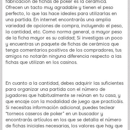
fabricación de fichas de poker es la cerámica.
Ofrecen un tacto muy agradable y tienen el peso
perfecto, lo que las hace ideales para utilizarlas en
una partida. En internet encontrarás una amplia
variedad de opciones de compra, incluyendo el peso,
la cantidad, etc. Como norma general, a mayor peso
de la ficha mayor es su calidad; Si investigas un poco
y encuentras un paquete de fichas de cerámica que
tenga comentarios positivos de los compradores, tus
amigos no notarán ninguna diferencia respecto a las
fichas que utilizan en los casinos.
En cuanto a la cantidad, debes adquirir las suficientes
para organizar una partida con el número de
jugadores que habitualmente se reúnan en tu casa, y
que encaje con la modalidad de juego que practicáis.
Si necesitas información adicional, puedes teclear
“torneos caseros de poker” en un buscador y
encontrarás artículos en los que se detalla el número
de fichas iniciales necesarias, los valores que hay que