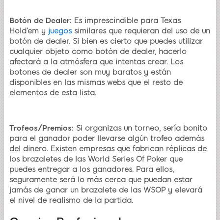
Botón de Dealer:
Es imprescindible para Texas
Hold’em y
juegos
similares que requieran del uso de un
botón de dealer. Si bien es cierto que puedes utilizar
cualquier objeto como botón de dealer, hacerlo
afectará a la atmósfera que intentas crear. Los
botones de dealer son muy baratos y están
disponibles en las mismas webs que el resto de
elementos de esta lista.
Trofeos/Premios:
Si organizas un torneo, sería bonito
para el ganador poder llevarse algún trofeo además
del dinero. Existen empresas que fabrican réplicas de
los brazaletes de las World Series Of Poker que
puedes entregar a los ganadores. Para ellos,
seguramente será lo más cerca que puedan estar
jamás de ganar un brazalete de las WSOP y elevará
el nivel de realismo de la partida.