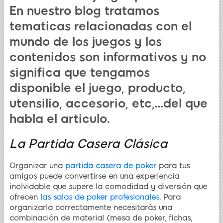
En nuestro blog tratamos
tematicas relacionadas con el
mundo de los juegos y los
contenidos son informativos y no
significa que tengamos
disponible el juego, producto,
utensilio, accesorio, etc,…del que
habla el articulo.
La Partida Casera Clásica
Organizar una
partida casera de poker
para tus
amigos puede convertirse en una experiencia
inolvidable que supere la comodidad y diversión que
ofrecen
las salas de poker profesionales
. Para
organizarla correctamente necesitarás una
combinación de material (mesa de poker, fichas,