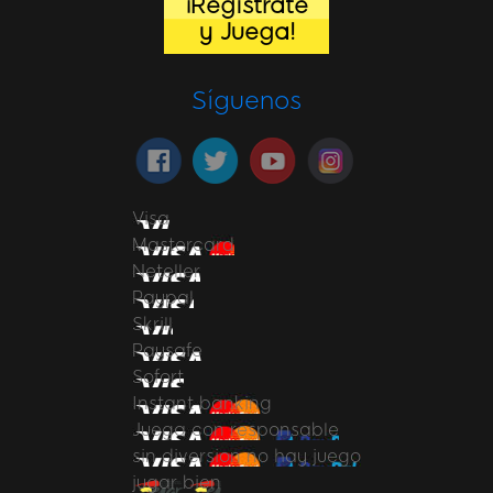
¡Regístrate
y Juega!
Síguenos
Visa
Mastercard
Neteller
Paypal
Skrill
Paysafe
Sofort
Instant banking
Juega con responsable
sin diversion no hay juego
jugar bien