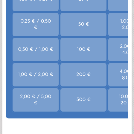
€
0,25 € / 0,50
1.000
50 €
€
2.00
2.000
0,50 € / 1,00 €
100 €
4.00
4.000
1,00 € / 2,00 €
200 €
8.00
2,00 € / 5,00
10.000
500 €
€
20.0