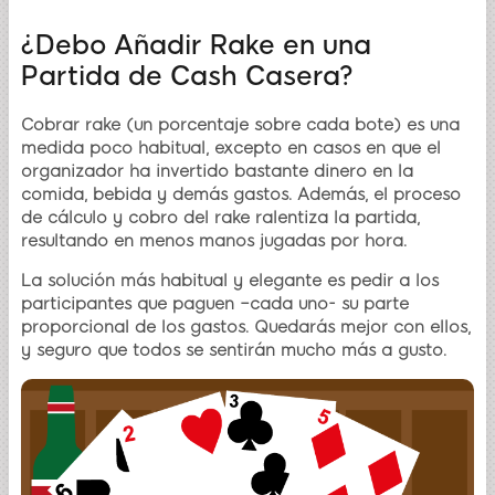
¿Debo Añadir Rake en una
Partida de Cash Casera?
Cobrar rake (un porcentaje sobre cada bote) es una
medida poco habitual, excepto en casos en que el
organizador ha invertido bastante dinero en la
comida, bebida y demás gastos. Además, el proceso
de cálculo y cobro del rake ralentiza la partida,
resultando en menos manos jugadas por hora.
La solución más habitual y elegante es pedir a los
participantes que paguen –cada uno- su parte
proporcional de los gastos. Quedarás mejor con ellos,
y seguro que todos se sentirán mucho más a gusto.