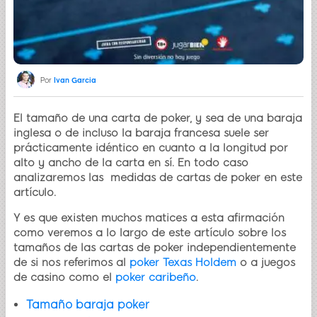
Por
Ivan Garcia
El tamaño de una carta de poker, y sea de una baraja
inglesa o de incluso la baraja francesa suele ser
prácticamente idéntico en cuanto a la longitud por
alto y ancho de la carta en sí. En todo caso
analizaremos las
medidas de cartas de poker en este
artículo.
Y es que existen muchos matices a esta afirmación
como veremos a lo largo de este artículo sobre los
tamaños de las cartas de poker independientemente
de si nos referimos al
poker Texas Holdem
o a juegos
de casino como el
poker caribeño
.
Tamaño baraja poker