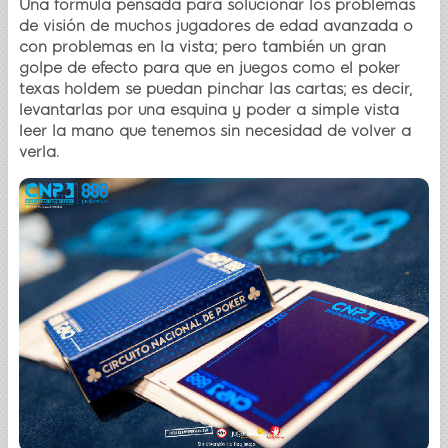
Una fórmula pensada para solucionar los problemas
de visión de muchos jugadores de edad avanzada o
con problemas en la vista; pero también un gran
golpe de efecto para que en juegos como el poker
texas holdem se puedan pinchar las cartas; es decir,
levantarlas por una esquina y poder a simple vista
leer la mano que tenemos sin necesidad de volver a
verla.