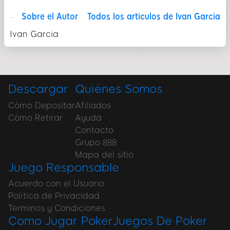
Sobre el Autor
Todos los articulos de Ivan Garcia
Ivan Garcia
Descargar
Quiénes Somos
Cómo Depositar
Afiliados
Cómo Retirar
Ayuda
Contacto
Grupo 888
Mapa del sitio
Juego Responsable
Acuerdo con el Usuario
Política de Privacidad
Terminos y Condiciones
Como Jugar Poker
Juegos De Poker