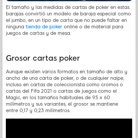
El tamaño y las medidas de cartas de poker en estas
barajas convirtió un modelo de baraja especial como
el jumbo, en un tipo de carta que no puede faltar en
ninguna
tienda de poker
online o de material para
juegos de cartas y de mesa.
Grosor cartas poker
Aunque existen varios formatos en tamaño de alto y
ancho de una carta de poker, o de cualquier naipe,
incluso en cartas de coleccionista como cromos o
cartas del Fifa 2021 o cartas de juegos como el
Magic, en los tamaños habituales de 95 x 60
milímetros y sus variantes, el grosor se mantiene
entre 0,17 y 0,23 milímetros.