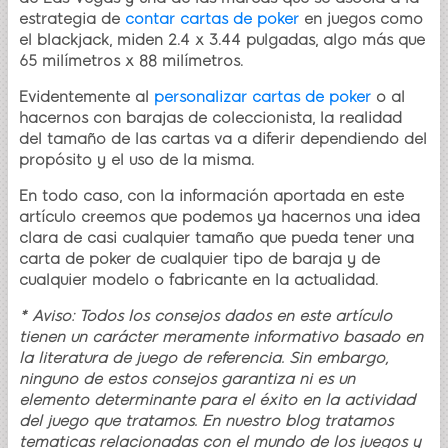
estrategia de
contar cartas de poker
en juegos como
el blackjack, miden 2.4 x 3.44 pulgadas, algo más que
65 milímetros x 88 milímetros.
Evidentemente al
personalizar cartas de poker
o al
hacernos con barajas de coleccionista, la realidad
del tamaño de las cartas va a diferir dependiendo del
propósito y el uso de la misma.
En todo caso, con la información aportada en este
artículo creemos que podemos ya hacernos una idea
clara de casi cualquier tamaño que pueda tener una
carta de poker de cualquier tipo de baraja y de
cualquier modelo o fabricante en la actualidad.
* Aviso: Todos los consejos dados en este artículo
tienen un carácter meramente informativo basado en
la literatura de juego de referencia. Sin embargo,
ninguno de estos consejos garantiza ni es un
elemento determinante para el éxito en la actividad
del juego que tratamos. En nuestro blog tratamos
tematicas relacionadas con el mundo de los juegos y