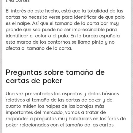
tres cortes.
El interés de este hecho, está que la totalidad de las
cartas no necesita verse para identificar de que palo
es el naipe. Así que el tamaño de la carta por muy
grande que sea puede no ser imprescindible para
identificar el color o el palo. En la baraja española
esta marca de los contornos se llama pinta y no
afecta al tamaño de la carta.
Preguntas sobre tamaño de
cartas de poker
Una vez presentados los aspectos y datos básicos
relativos al tamaño de las cartas de poker y de
cuanto miden los naipes de las barajas más
importantes del mercado, vamos a tratar de
responder a preguntas muy habituales en los foros de
poker relacionados con el tamaño de las cartas.