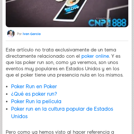
Por
Ivan Garcia
Este artículo no trata exclusivamente de un tema
directamente relacionado con el
poker online
. Y es
que las poker run son, como ya veremos, son unos
eventos muy populares en Estados Unidos y en los
que el poker tiene una presencia nula en los mismos.
Poker Run en Poker
¿Qué es poker run?
Poker Run la película
Poker run en la cultura popular de Estados
Unidos
Pero como ya hemos visto al hacer referencia a