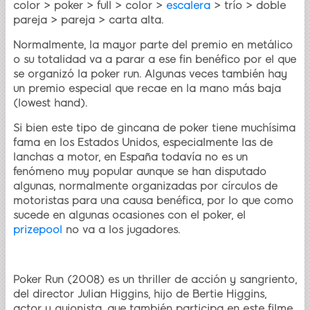
color > poker > full > color >
escalera
> trío > doble
pareja > pareja > carta alta.
Normalmente, la mayor parte del premio en metálico
o su totalidad va a parar a ese fin benéfico por el que
se organizó la poker run. Algunas veces también hay
un premio especial que recae en la mano más baja
(lowest hand).
Si bien este tipo de gincana de poker tiene muchísima
fama en los Estados Unidos, especialmente las de
lanchas a motor, en España todavía no es un
fenómeno muy popular aunque se han disputado
algunas, normalmente organizadas por círculos de
motoristas para una causa benéfica, por lo que como
sucede en algunas ocasiones con el poker, el
prizepool
no va a los jugadores.
Poker Run (2008) es un thriller de acción y sangriento,
del director Julian Higgins, hijo de Bertie Higgins,
actor y guionista, que también participa en este filme.