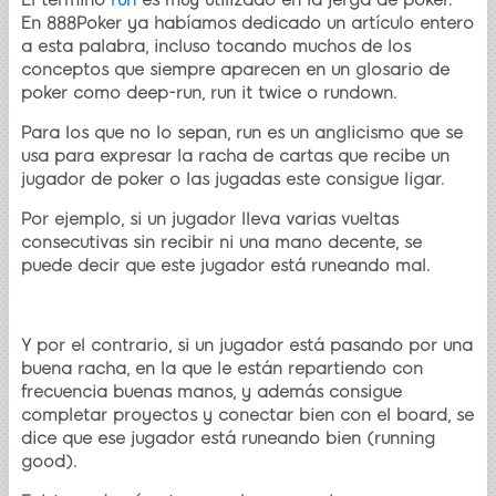
El término
run
es muy utilizado en la jerga de poker.
En 888Poker ya habíamos dedicado un artículo entero
a esta palabra, incluso tocando muchos de los
conceptos que siempre aparecen en un glosario de
poker como deep-run, run it twice o rundown.
Para los que no lo sepan, run es un anglicismo que se
usa para expresar la racha de cartas que recibe un
jugador de poker o las jugadas este consigue ligar.
Por ejemplo, si un jugador lleva varias vueltas
consecutivas sin recibir ni una mano decente, se
puede decir que este jugador está runeando mal.
Y por el contrario, si un jugador está pasando por una
buena racha, en la que le están repartiendo con
frecuencia buenas manos, y además consigue
completar proyectos y conectar bien con el board, se
dice que ese jugador está runeando bien (running
good).