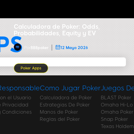
Calculadora de Poker: Odds,
Probabilidades, Equity y EV
PS
12 Mayo 2026
Por
888poker
Poker Apps
Responsable
Como Jugar Poker
Juegos De
on el Usuario
Calculadora de Poker
BLAST Poker
e Privacidad
Estrategias De Poker
Omaha Hi-Lo
y Condiciones
Manos de Poker
Omaha Poker
Reglas del Poker
Snap Poker
Texas Holdem