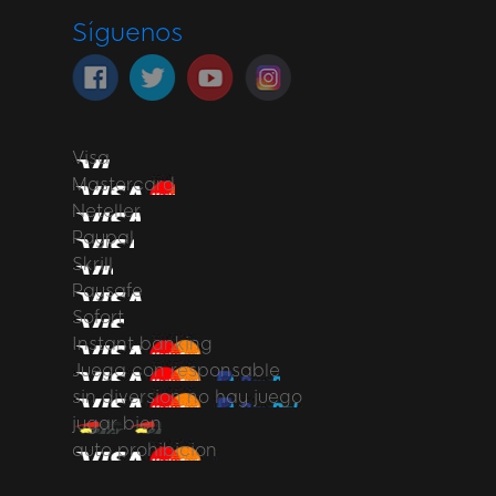
Síguenos
Visa
Mastercard
Neteller
Paypal
Skrill
Paysafe
Sofort
Instant banking
Juega con responsable
sin diversion no hay juego
jugar bien
auto prohibicion